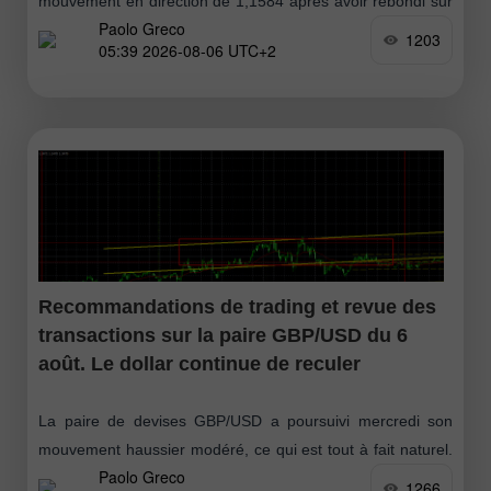
mouvement en direction de 1,1584 après avoir rebondi sur
Paolo Greco
la zone 1,1461–1,1474 et terminé une phase de
1203
05:39 2026-08-06 UTC+2
consolidation plate d’un mois
Recommandations de trading et revue des
transactions sur la paire GBP/USD du 6
août. Le dollar continue de reculer
La paire de devises GBP/USD a poursuivi mercredi son
mouvement haussier modéré, ce qui est tout à fait naturel.
Paolo Greco
Hier, les deux statistiques américaines (qui, soit dit en
1266