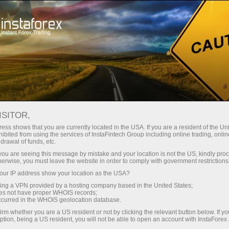
For Traders
Forex Analytics
Analytical Reviews
Trading plan
ISITOR,
ess shows that you are currently located in the USA. If you are a resident of the Uni
16.01.2025 04:19 AM
ibited from using the services of InstaFintech Group including online trading, online
drawal of funds, etc.
Recommandations et Analyse de
k you are seeing this message by mistake and your location is not the US, kindly pro
herwise, you must leave the website in order to comply with government restrictions
Trading pour GBP/USD le 16 janvier :
ur IP address show your location as the USA?
La Livre Fluctue aussi Rapidement
sing a VPN provided by a hosting company based in the United States;
qu'elle Monte
oes not have proper WHOIS records;
occurred in the WHOIS geolocation database.
irm whether you are a US resident or not by clicking the relevant button below. If y
ption, being a US resident, you will not be able to open an account with InstaForex