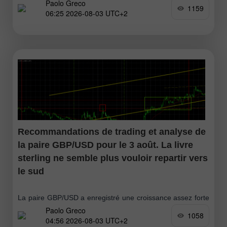
Paolo Greco
haussière. Dans la première moitié de la journée, le
1159
06:25 2026-08-03 UTC+2
marché
Recommandations de trading et analyse de
la paire GBP/USD pour le 3 août. La livre
sterling ne semble plus vouloir repartir vers
le sud
La paire GBP/USD a enregistré une croissance assez forte
Paolo Greco
vendredi. L’ensemble de la semaine passée a été très
1058
04:56 2026-08-03 UTC+2
favorable pour les devises européenne et britannique, ce