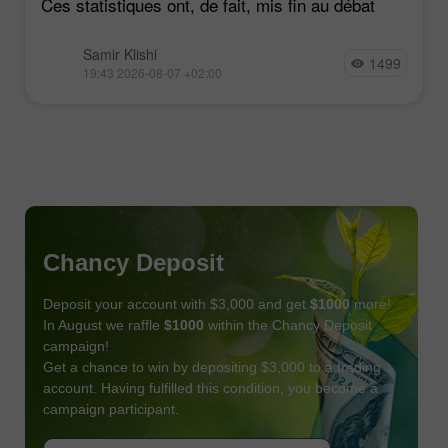
Ces statistiques ont, de fait, mis fin au débat
Samir Klishi
1499
19:43 2026-08-07 +02:00
Chancy Deposit
Deposit your account with $3,000 and get
$1000
more!
In August we raffle
$1000
within the Chancy Deposit
campaign!
Get a chance to win by depositing $3,000 to a trading
account. Having fulfilled this condition, you become a
campaign participant.
JOIN CONTEST
GET BONUS
JOIN CONTEST