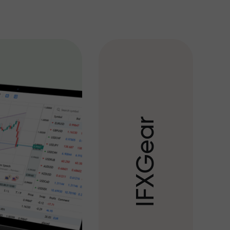
r
a
e
G
X
F
I