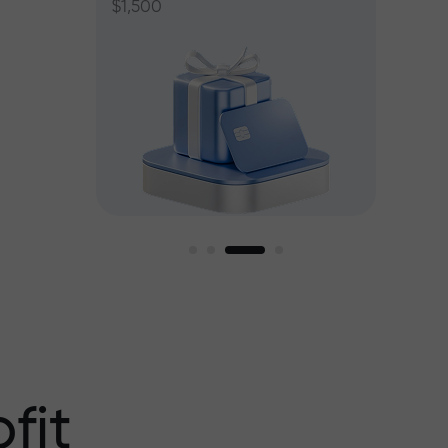
$1,500
ant jusqu’à
fit