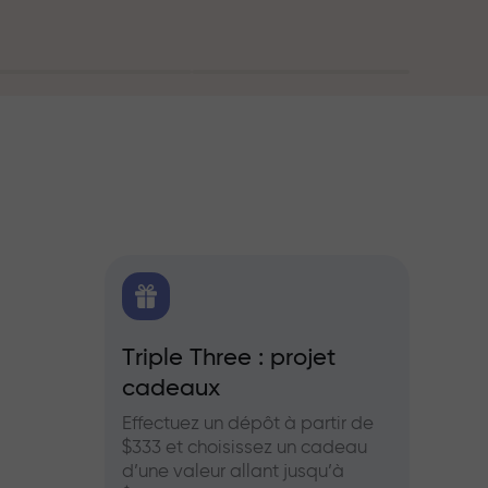
oute
FX.CO
Triple Three : projet
Bonus
cadeaux
es pour le
Partic
aies et les
InstaF
Effectuez un dépôt à partir de
profits
$333 et choisissez un cadeau
d’une valeur allant jusqu’à