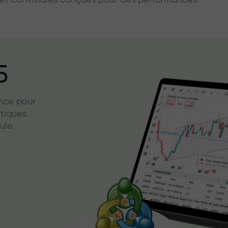
s et conviviales conçues pour des performances
5
ence pour
ytiques
ule