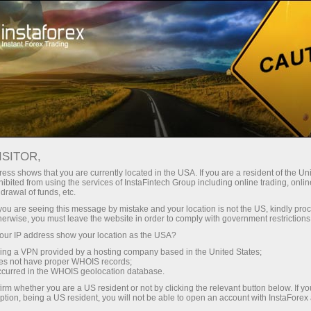
ture rapide de compte
Plateforme de trading
ur les traders
Pour les
Pour les
Campa
débutants
investisseurs
partenaires
staFo
ISITOR,
ess shows that you are currently located in the USA. If you are a resident of the Uni
ibited from using the services of InstaFintech Group including online trading, online
drawal of funds, etc.
k you are seeing this message by mistake and your location is not the US, kindly pro
herwise, you must leave the website in order to comply with government restrictions
ur IP address show your location as the USA?
sing a VPN provided by a hosting company based in the United States;
oes not have proper WHOIS records;
occurred in the WHOIS geolocation database.
irm whether you are a US resident or not by clicking the relevant button below. If y
ption, being a US resident, you will not be able to open an account with InstaForex