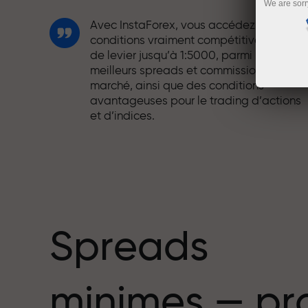
We are sorr
Avec InstaForex, vous accédez à des
conditions vraiment compétitives : effet
de levier jusqu’à 1:5000, parmi les
meilleurs spreads et commissions du
marché, ainsi que des conditions
avantageuses pour le trading d’actions
et d’indices.
Nous avons développé un système de
bonus qui rend le trading encore plus
mbre
attractif. Chaque client InstaForex peut
recevoir un bonus allant jusqu’à 30 % sur
son dépôt et profiter d’autres promotion
et offres spéciales.
Spreads
La vitesse sur la piste et la rapidité en
minimes — pr
trading partagent les mêmes valeurs.
Aleš Loprais apporte l’esprit de