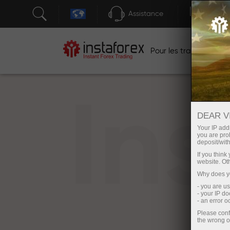
Assistance
Ouver
Po
Pour les traders
In
DEAR V
Your IP addr
you are proh
deposit/with
If you thin
website. Ot
Why does yo
- you are u
- your IP d
- an error 
Please conf
the wrong o