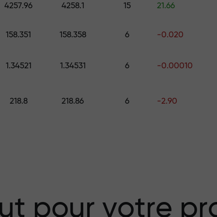
4257.96
4258.1
15
21.66
158.351
158.358
6
-0.020
 choisissez un cadeau d’une valeur all
.
1.34521
1.34531
6
-0.00010
218.8
218.86
6
-2.90
isque — nous
vos profits
 X1000 — le plus
ut pour votre pro