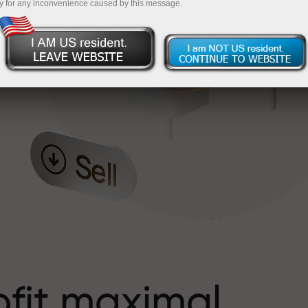
y for any inconvenience caused by this message.
s
ofit maximal