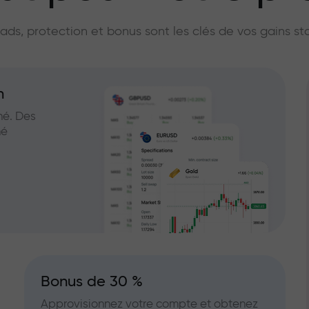
licateur du marc
ads, protection et bonus sont les clés de vos gains st
n
hé. Des
hé
Bonus de 30 %
Approvisionnez votre compte et obtenez