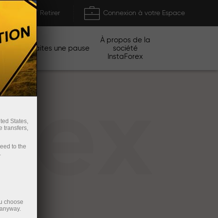
Déposer / Retirer
Connexion à votre Espace
À propos de la
gnes
Faites une pause
société
InstaForex
rex
ted States,
 transfers,
ceed to the
.
ou choose
 anyway.