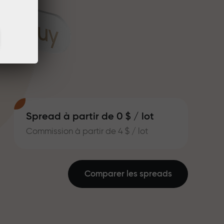
Spread à partir de 0 $ / lot
Commission à partir de 4 $ / lot
Comparer les spreads