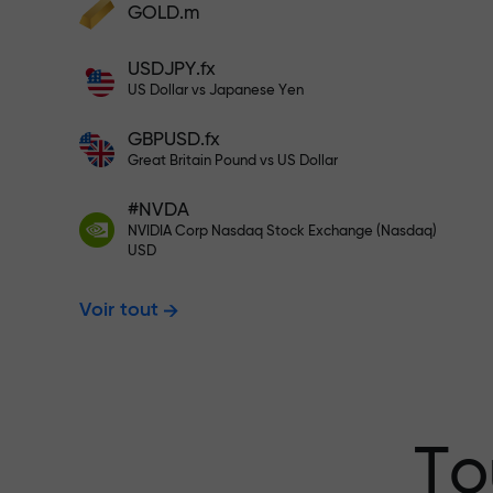
cadeaux
GOLD.m
Déposez des fonds et recevez un bonus 1
USDJPY.fx
000 fois supérieur à votre dépôt. X1000
US Dollar vs Japanese Yen
n’est pas une erreur. Plus le dépôt est
Déposez sur votre compte $333 —
important, plus le multiplicateur est élevé
GBPUSD.fx
Great Britain Pound vs US Dollar
$1,500
#NVDA
NVIDIA Corp Nasdaq Stock Exchange (Nasdaq)
USD
Tradez sans r
Voir tout
garantissons 
Bonus jusqu’à
To