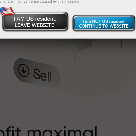
y for any inconvenience caused by this message.
s
ofit maximal