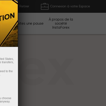
Déposer / Retirer
Connexion à votre Espace
À propos de la
gnes
Faites une pause
société
InstaForex
rex
ted States,
 transfers,
ceed to the
.
ou choose
 anyway.