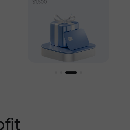
$1,500
ant jusqu’à
fit