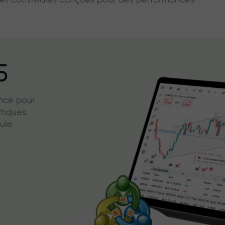
s et conviviales conçues pour des performances
5
ence pour
ytiques
ule