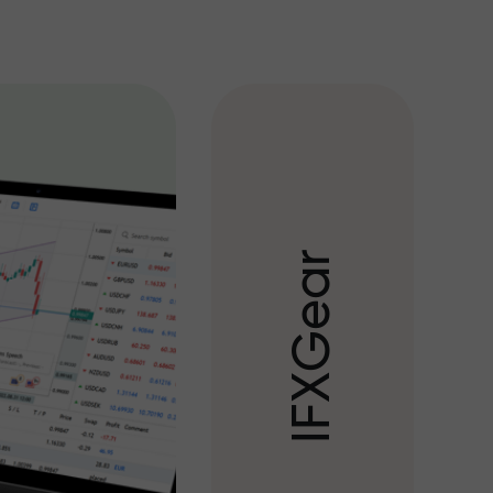
r
a
e
G
X
F
I