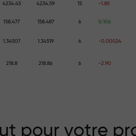
4234.45
4234.59
15
-1.85
158.477
158.487
6
0.106
 choisissez un cadeau d’une valeur all
.
1.34507
1.34519
6
-0.00024
218.8
218.86
6
-2.90
isque — nous
vos profits
 X1000 — le plus
ut pour votre pro