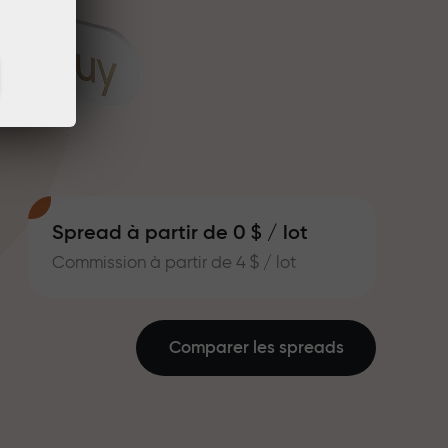
Spread à partir de 0 $ / lot
Commission à partir de 4 $ / lot
Comparer les spreads