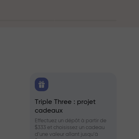
oute
FX.CO
Triple Three : projet
Bonus
cadeaux
es pour le
Partic
aies et les
InstaF
Effectuez un dépôt à partir de
profits
$333 et choisissez un cadeau
d’une valeur allant jusqu’à