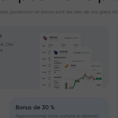
licateur du marc
ads, protection et bonus sont les clés de vos gains st
n
hé. Des
hé
Bonus de 30 %
Approvisionnez votre compte et obtenez