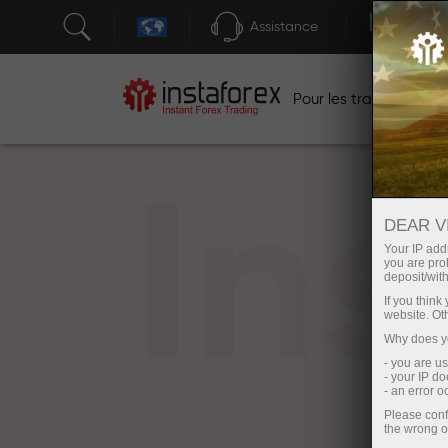
Assistance
Ouver
Po
Pour les traders
In
DEAR V
Your IP addr
you are proh
deposit/with
If you thin
website. Ot
Why does yo
- you are u
- your IP d
- an error 
Please conf
the wrong o