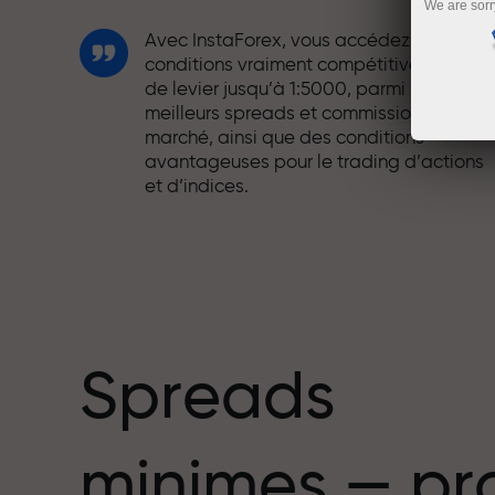
We are sorr
Avec InstaForex, vous accédez à des
conditions vraiment compétitives : effet
de levier jusqu’à 1:5000, parmi les
meilleurs spreads et commissions du
marché, ainsi que des conditions
avantageuses pour le trading d’actions
et d’indices.
Nous avons développé un système de
bonus qui rend le trading encore plus
mbre
attractif. Chaque client InstaForex peut
recevoir un bonus allant jusqu’à 30 % sur
son dépôt et profiter d’autres promotion
et offres spéciales.
Spreads
La vitesse sur la piste et la rapidité en
minimes — pr
trading partagent les mêmes valeurs.
Aleš Loprais apporte l’esprit de