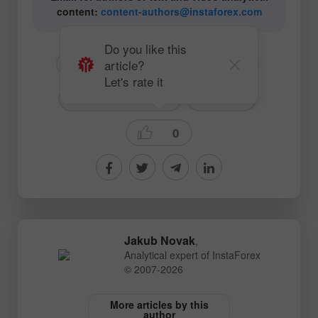
content:
content-authors@instaforex.com
Do you like this
article?
# USD
# JPY
# USDJPY
Let's rate it
# Pour les débutants
Forecast
0
Jakub Novak
,
Analytical expert of InstaForex
© 2007-2026
More articles by this
author