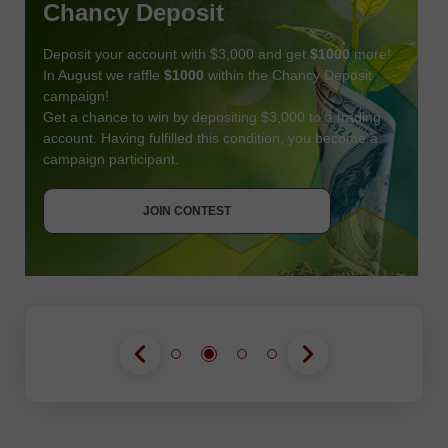
Chancy Deposit
Deposit your account with $3,000 and get
$1000
more!
In August we raffle
$1000
within the Chancy Deposit
campaign!
Get a chance to win by depositing $3,000 to a trading
account. Having fulfilled this condition, you become a
campaign participant.
JOIN CONTEST
GET BONUS
JOIN CONTEST
JOIN CONTEST