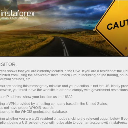
For Traders
Forex Analytics
Analytical Reviews
Forecast
ISITOR,
ess shows that you are currently located in the USA. If you are a resident of the Uni
04.08.2025 12:59 PM
ibited from using the services of InstaFintech Group including online trading, online
drawal of funds, etc.
USD/JPY : Conseils de Trading
k you are seeing this message by mistake and your location is not the US, kindly pro
herwise, you must leave the website in order to comply with government restrictions
Simples pour les Débutants – 4 août
ur IP address show your location as the USA?
(Session Américaine)
sing a VPN provided by a hosting company based in the United States;
oes not have proper WHOIS records;
occurred in the WHOIS geolocation database.
irm whether you are a US resident or not by clicking the relevant button below. If y
ption, being a US resident, you will not be able to open an account with InstaForex
Analyse du marché et recommandations pour le Yen