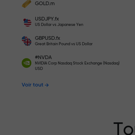
cadeaux
GOLD.m
Déposez des fonds et recevez un bonus 1
USDJPY.fx
000 fois supérieur à votre dépôt. X1000
US Dollar vs Japanese Yen
n’est pas une erreur. Plus le dépôt est
Déposez sur votre compte $333 —
important, plus le multiplicateur est élevé
GBPUSD.fx
Great Britain Pound vs US Dollar
$1,500
#NVDA
NVIDIA Corp Nasdaq Stock Exchange (Nasdaq)
USD
Tradez sans r
Voir tout
garantissons 
Bonus jusqu’à
To