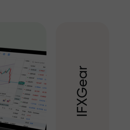
r
a
e
G
X
F
I