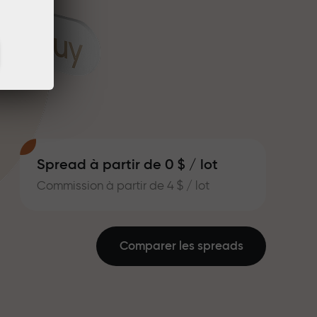
Spread à partir de 0 $ / lot
Commission à partir de 4 $ / lot
Comparer les spreads