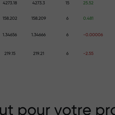
4273.18
4273.3
15
25.52
158.202
158.209
6
0.481
 choisissez un cadeau d’une valeur all
.
1.34656
1.34666
6
-0.00006
219.15
219.21
6
-2.55
isque — nous
vos profits
 X1000 — le plus
ut pour votre pro