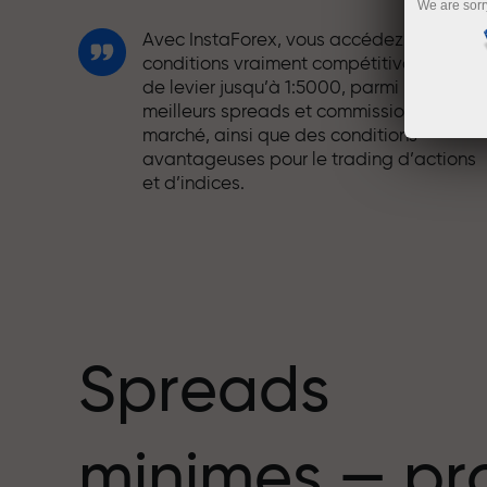
We are sorr
Avec InstaForex, vous accédez à des
conditions vraiment compétitives : effet
de levier jusqu’à 1:5000, parmi les
meilleurs spreads et commissions du
marché, ainsi que des conditions
avantageuses pour le trading d’actions
et d’indices.
Nous avons développé un système de
bonus qui rend le trading encore plus
mbre
attractif. Chaque client InstaForex peut
recevoir un bonus allant jusqu’à 30 % sur
son dépôt et profiter d’autres promotion
et offres spéciales.
Spreads
La vitesse sur la piste et la rapidité en
minimes — pr
trading partagent les mêmes valeurs.
Aleš Loprais apporte l’esprit de