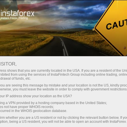
ture rapide de compte
Plateforme de trading
ur les traders
Pour les
Pour les
Campa
débutants
investisseurs
partenaires
staFo
ISITOR,
ess shows that you are currently located in the USA. If you are a resident of the Uni
ibited from using the services of InstaFintech Group including online trading, online
drawal of funds, etc.
k you are seeing this message by mistake and your location is not the US, kindly pro
herwise, you must leave the website in order to comply with government restrictions
ur IP address show your location as the USA?
sing a VPN provided by a hosting company based in the United States;
oes not have proper WHOIS records;
occurred in the WHOIS geolocation database.
irm whether you are a US resident or not by clicking the relevant button below. If y
ption, being a US resident, you will not be able to open an account with InstaForex