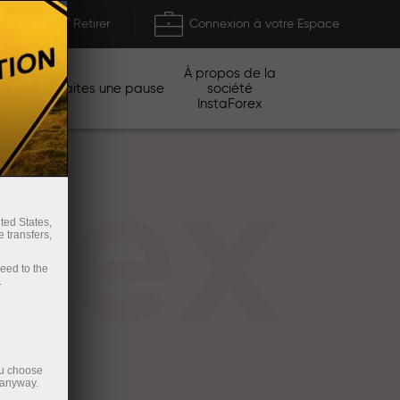
Déposer / Retirer
Connexion à votre Espace
À propos de la
gnes
Faites une pause
société
InstaForex
rex
ted States,
 transfers,
ceed to the
.
ou choose
 anyway.