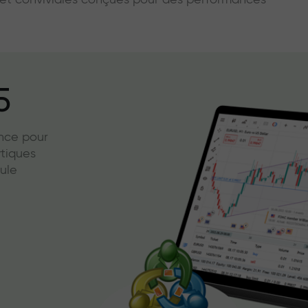
s et conviviales conçues pour des performances
5
ence pour
ytiques
ule