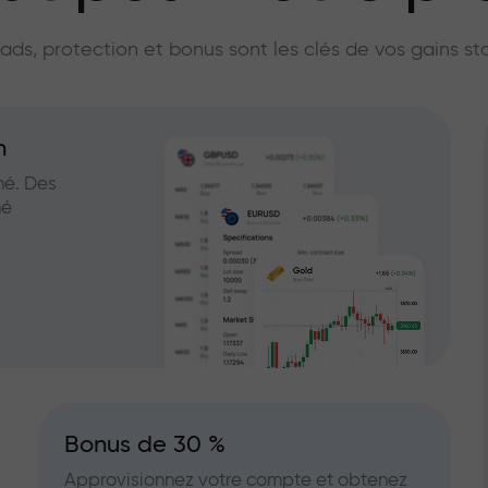
licateur du marc
ads, protection et bonus sont les clés de vos gains st
n
hé. Des
hé
Bonus de 30 %
Approvisionnez votre compte et obtenez