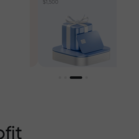
$1,500
ant jusqu’à
fit