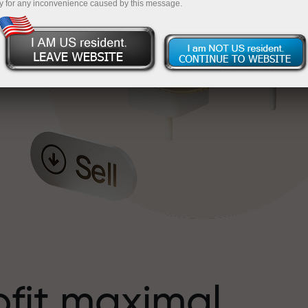
y for any inconvenience caused by this message.
s
ofit maximal