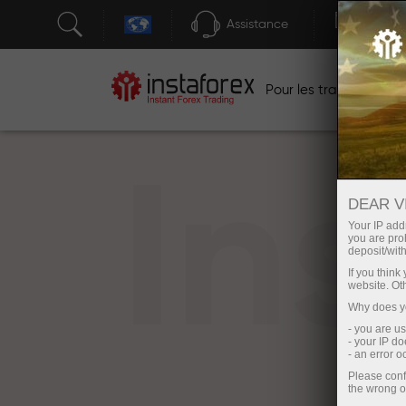
Assistance
Ouver
Po
Pour les traders
In
DEAR V
Your IP addr
you are proh
deposit/with
If you thin
website. Ot
Why does yo
- you are u
- your IP d
- an error 
Please conf
the wrong o