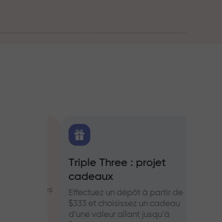
oute
FX.CO
Triple Three : projet
Bonus
cadeaux
es pour le
Partic
aies et les
InstaF
Effectuez un dépôt à partir de
profits
$333 et choisissez un cadeau
d’une valeur allant jusqu’à