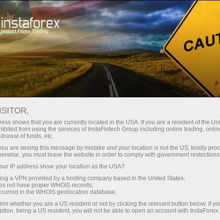
Spreads
minimes — profit maximal
ISITOR,
ess shows that you are currently located in the USA. If you are a resident of the Uni
Bonus de 30 %
ibited from using the services of InstaFintech Group including online trading, online
Avec InstaForex, vous accédez à
drawal of funds, etc.
des conditions vraiment
sur chaque dépôt
k you are seeing this message by mistake and your location is not the US, kindly pro
compétitives : effet de levier
herwise, you must leave the website in order to comply with government restrictions
jusqu’à 1:5000, parmi les meilleurs
ur IP address show your location as the USA?
Vitesse
spreads et commissions du
sing a VPN provided by a hosting company based in the United States;
marché, ainsi que des conditions
oes not have proper WHOIS records;
dans le trading et sur l’autoroute
occurred in the WHOIS geolocation database.
avantageuses pour le trading
irm whether you are a US resident or not by clicking the relevant button below. If y
d’actions et d’indices.
ption, being a US resident, you will not be able to open an account with InstaForex
Votre jackpot personnel de cadeaux
Nous avons développé un