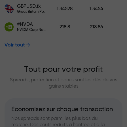
GBPUSD.fx
1.34528
1.3454
Great Britain Pound vs US Dollar
#NVDA
218.8
218.86
NVIDIA Corp Nasdaq Stock Exchange (Nasdaq) USD
Voir tout
Tout pour votre profit
Spreads, protection et bonus sont les clés de vos
gains stables
Économisez sur chaque transaction
Nos spreads sont parmi les plus bas du
marché. Des coûts réduits à l’entrée et à la