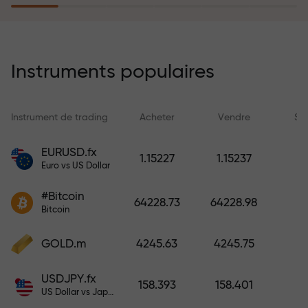
rêves simplement en effectuant un
dépôt
Le programme d’assurance des
risques rembourse vos pertes et
Instruments populaires
garantit un triplement des profits
en 6 mois. Tradez en toute
tranquillité — votre capital est
Instrument de trading
Acheter
Vendre
Sp
protégé !
EURUSD.fx
1.15227
1.15237
Euro vs US Dollar
Déposez des fonds et recevez un
bonus 1 000 fois supérieur à votre
#Bitcoin
64228.73
64228.98
dépôt. X1000 n’est pas une erreur.
Bitcoin
Plus le dépôt est important, plus le
multiplicateur est élevé.
GOLD.m
4245.63
4245.75
USDJPY.fx
158.393
158.401
US Dollar vs Japanese Yen