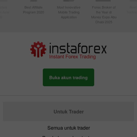
ctive
Best Affiliate
Most Innovative
Forex Broker of
Best
n Asia
Program 2020
Mobile Trading
the Year di
Techno
20
Application
Money Expo Abu
Dhabi 2025
Buka akun trading
Untuk Trader
Semua untuk trader