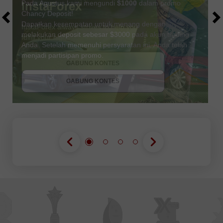
Pada Agustus kami mengundi
$1000
dalam promo
Chancy Deposit!
Dapatkan kesempatan untuk menang dengan
melakukan deposit sebesar $3000 pada akun trading
Anda. Setelah memenuhi persyaratan ini, Anda telah
DAPATKAN BONUS
menjadi partisipan promo.
GABUNG KONTES
GABUNG KONTES
GABUNG KONTES