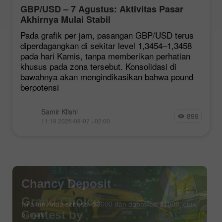
GBP/USD – 7 Agustus: Aktivitas Pasar
Akhirnya Mulai Stabil
Pada grafik per jam, pasangan GBP/USD terus
diperdagangkan di sekitar level 1,3454–1,3458
pada hari Kamis, tanpa memberikan perhatian
khusus pada zona tersebut. Konsolidasi di
bawahnya akan mengindikasikan bahwa pound
berpotensi
Samir Klishi
899
11:19 2026-08-07 +02:00
Chancy Deposit
Isi akun Anda sebesar $3000 dan dapatkan
$1000
lebih
banyak!