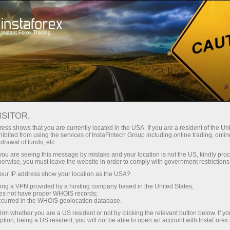
Untuk Trader
Analytical Reviews
Technical analysis
ISITOR,
04.04.2017: Forex Analysis &
ess shows that you are currently located in the USA. If you are a resident of the Uni
ibited from using the services of InstaFintech Group including online trading, online
Reviews: Daily Forex Technical
drawal of funds, etc.
Analysis | GBP/USD | 4th April 2017
k you are seeing this message by mistake and your location is not the US, kindly pro
herwise, you must leave the website in order to comply with government restrictions
ur IP address show your location as the USA?
sing a VPN provided by a hosting company based in the United States;
oes not have proper WHOIS records;
Buka akun trading
occurred in the WHOIS geolocation database.
irm whether you are a US resident or not by clicking the relevant button below. If y
ption, being a US resident, you will not be able to open an account with InstaForex
Buka akun demo