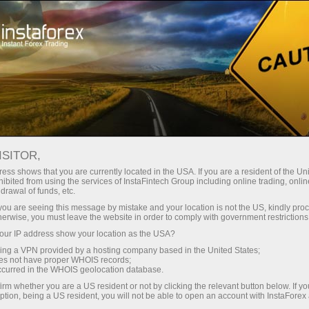
Трейдерам
Форекс огляди
Технический анализ
ISITOR,
12.06.2013: Аналітичні огляди
ess shows that you are currently located in the USA. If you are a resident of the Uni
ibited from using the services of InstaFintech Group including online trading, online
Форекс: Техническая картина
drawal of funds, etc.
валютной пары GBPUSD по системе
k you are seeing this message by mistake and your location is not the US, kindly pro
herwise, you must leave the website in order to comply with government restrictions
«Каналы регрессии» за 12 июня
ur IP address show your location as the USA?
2013 года
sing a VPN provided by a hosting company based in the United States;
oes not have proper WHOIS records;
occurred in the WHOIS geolocation database.
irm whether you are a US resident or not by clicking the relevant button below. If y
ption, being a US resident, you will not be able to open an account with InstaForex
ахунок