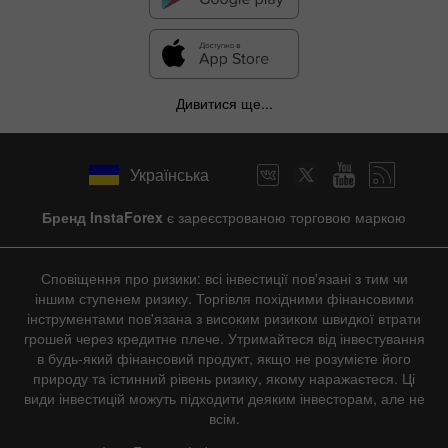
Дивитися ще...
Українська
Бренд InstaForex
є зареєстрованою торговою маркою
Сповіщення про ризики: всі інвестиції пов'язані з тим чи
іншим ступенем ризику. Торгівля похідними фінансовими
інструментами пов'язана з високим ризиком швидкої втрати
грошей через кредитне плече. Утримайтеся від інвестування
в будь-який фінансовий продукт, якщо не розумієте його
природу та істинний рівень ризику, якому наражаєтеся. Ці
види інвестицій можуть підходити деяким інвесторам, але не
всім.