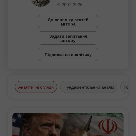
© 2007-2026
До переліку статей
автора
Задати запитання
автору
Підписка на аналітику
Аналітичні огляди
Фундаментальний аналіз
Торго