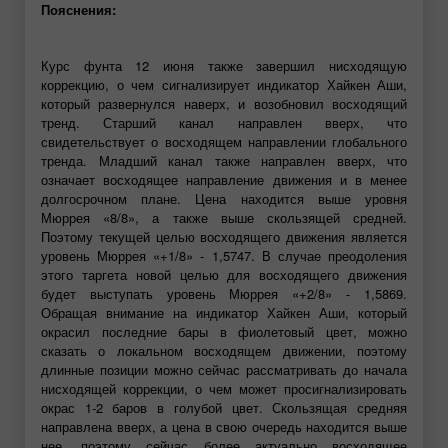
Пояснения:
Курс фунта 12 июня также завершил нисходящую
коррекцию, о чем сигнализирует индикатор Хайкен Аши,
который развернулся наверх, и возобновил восходящий
тренд. Старший канал направлен вверх, что
свидетельствует о восходящем направлении глобального
тренда. Младший канал также направлен вверх, что
означает восходящее направление движения и в менее
долгосрочном плане. Цена находится выше уровня
Мюррея «8/8», а также выше скользящей средней.
Поэтому текущей целью восходящего движения является
уровень Мюррея «+1/8» - 1,5747. В случае преодоления
этого таргета новой целью для восходящего движения
будет выступать уровень Мюррея «+2/8» - 1,5869.
Обращая внимание на индикатор Хайкен Аши, который
окрасил последние бары в фиолетовый цвет, можно
сказать о локальном восходящем движении, поэтому
длинные позиции можно сейчас рассматривать до начала
нисходящей коррекции, о чем может просигнализировать
окрас 1-2 баров в голубой цвет. Скользящая средняя
направлена вверх, а цена в свою очередь находится выше
нее, поэтому сейчас более актуально восходящее