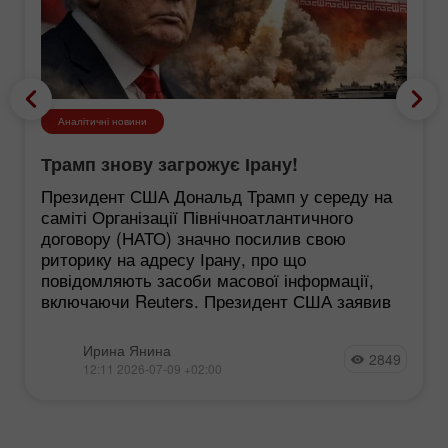
Аналітичні новини
Трамп знову загрожує Ірану!
Президент США Дональд Трамп у середу на
саміті Організації Північноатлантичного
договору (НАТО) значно посилив свою
риторику на адресу Ірану, про що
повідомляють засоби масової інформації,
включаючи Reuters. Президент США заявив
Ирина Янина
2849
12:11 2026-07-09 +02:00