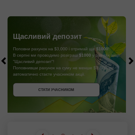
Щасливий депозит
Поповни рахунок на $3,000 і отримай ще
$1000
!
В серпні ми проводимо розіграш
$1000
у рамках акції
"Щасливий депозит"!
Поповнивши рахунок на суму не менше $3,000, ви
автоматично стаєте учасником акції.
СТАТИ УЧАСНИКОМ
ОТРИМАТИ БОНУС
СТАТИ УЧАСНИКОМ
СТАТИ УЧАСНИКОМ