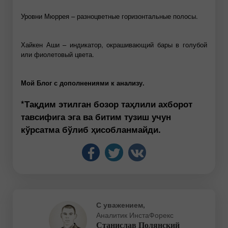
Уровни Мюррея – разноцветные горизонтальные полосы.
Хайкен Аши – индикатор, окрашивающий бары в голубой
или фиолетовый цвета.
Мой Блог
с дополнениями к анализу.
*Тақдим этилган бозор таҳлили ахборот
тавсифига эга ва битим тузиш учун
кўрсатма бўлиб ҳисобланмайди.
С уважением,
Аналитик ИнстаФорекс
Станислав Полянский