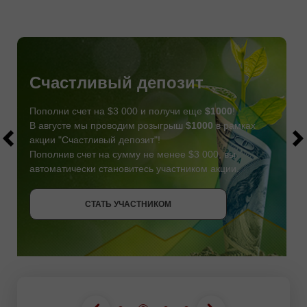
Счастливый депозит
Пополни счет на $3 000 и получи еще
$1000
!
В августе мы проводим розыгрыш
$1000
в рамках
акции "Счастливый депозит"!
Пополнив счет на сумму не менее $3 000, вы
автоматически становитесь участником акции.
СТАТЬ УЧАСТНИКОМ
СТАТЬ УЧАСТНИКОМ
ПОЛУЧИТЬ БОНУС
СТАТЬ УЧАСТНИКОМ