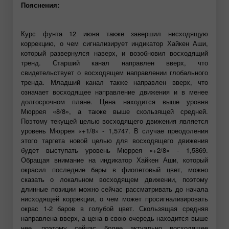
Пояснения:
Курс фунта 12 июня также завершил нисходящую
коррекцию, о чем сигнализирует индикатор Хайкен Аши,
который развернулся наверх, и возобновил восходящий
тренд. Старший канал направлен вверх, что
свидетельствует о восходящем направлении глобального
тренда. Младший канал также направлен вверх, что
означает восходящее направление движения и в менее
долгосрочном плане. Цена находится выше уровня
Мюррея «8/8», а также выше скользящей средней.
Поэтому текущей целью восходящего движения является
уровень Мюррея «+1/8» - 1,5747. В случае преодоления
этого таргета новой целью для восходящего движения
будет выступать уровень Мюррея «+2/8» - 1,5869.
Обращая внимание на индикатор Хайкен Аши, который
окрасил последние бары в фиолетовый цвет, можно
сказать о локальном восходящем движении, поэтому
длинные позиции можно сейчас рассматривать до начала
нисходящей коррекции, о чем может просигнализировать
окрас 1-2 баров в голубой цвет. Скользящая средняя
направлена вверх, а цена в свою очередь находится выше
нее, поэтому сейчас более актуально восходящее