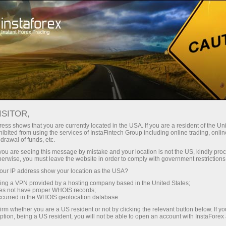
Трейдерам
Форекс обзоры
Технический анализ
ISITOR,
12.06.2013: Аналитические
ess shows that you are currently located in the USA. If you are a resident of the Uni
ibited from using the services of InstaFintech Group including online trading, online
обзоры Форекс: Техническая
drawal of funds, etc.
картина валютной пары GBPUSD по
k you are seeing this message by mistake and your location is not the US, kindly pro
herwise, you must leave the website in order to comply with government restrictions
системе «Каналы регрессии» за 12
ur IP address show your location as the USA?
июня 2013 года
sing a VPN provided by a hosting company based in the United States;
oes not have proper WHOIS records;
occurred in the WHOIS geolocation database.
irm whether you are a US resident or not by clicking the relevant button below. If y
ption, being a US resident, you will not be able to open an account with InstaForex
и очиш