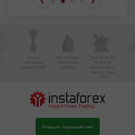
ый
Лучшая
Most Innovative
Forex Broker Of
Best
вный
партнерская
Mobile Trading
The Year на
Techno
в Азии
программа 2020
Application
выставке Money
20
Expo Abu Dhabi
2025
Открыть торговый счет