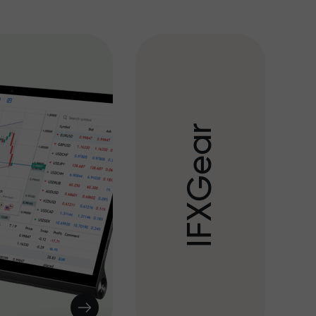
r
a
e
G
X
F
I