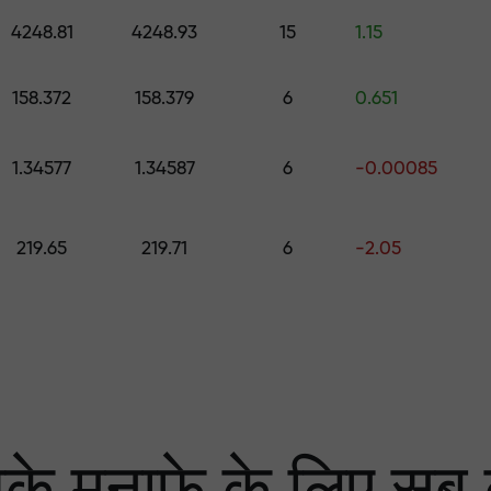
0 तक का उपहार चुनें
4248.81
4248.93
15
1.15
ा
 हम आपके लाभ की गारंटी दे
158.372
158.379
6
0.651
1.34577
1.34587
6
-0.00085
्केट में सबसे बड़ा मल्टि
219.65
219.71
6
-2.05