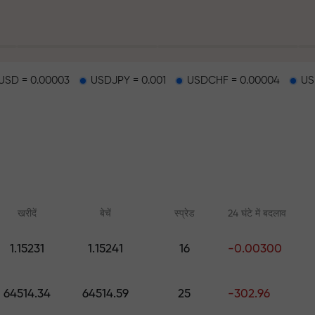
SD = 0.00003
USDJPY = 0.001
USDCHF = 0.00004
US
हर
खरीदें
बेचें
स्प्रेड
24 घंटे में बदलाव
1.15231
1.15241
16
-0.00300
ैकपॉट
ऑनलाइन कोर्स
FX.CO के साथ एनाल
64514.34
64514.59
25
-302.96
शुरुआत से ट्रेडिंग सीखें — सभी स्तरों के
फॉरेक्स, क्रिप्टो और फ्यूचर्स
लिए कोर्स और वेबिनार
पूर्वानुमान