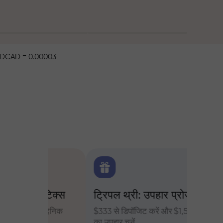
DCAD = 0.00003
िटिक्स
ट्रिपल थ्री: उपहार प्रोजेक्ट
ट्रेडर्
 के दैनिक
$333 से डिपॉजिट करें और $1,500 तक
InstaFore
का उपहार चुनें
मुनाफा बढ़