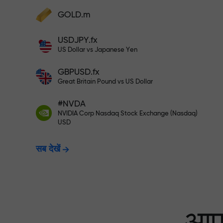
अपने खाते में $333 जमा करें — और $1,50
GOLD.m
फंड्स डिपॉज़िट करें और अपने डिपॉज़िट से 1,000 गुन
बड़ा बोनस पाएं। X1000 टाइपो नहीं है। जितना बड़ा
USDJPY.fx
डिपॉज़िट, उतना बड़ा मल्टिप्लायर।
रिस्क-फ्री ट्रेडिंग —
US Dollar vs Japanese Yen
GBPUSD.fx
Great Britain Pound vs US Dollar
X1000 तक बोनस — मार
#NVDA
NVIDIA Corp Nasdaq Stock Exchange (Nasdaq)
USD
सब देखें