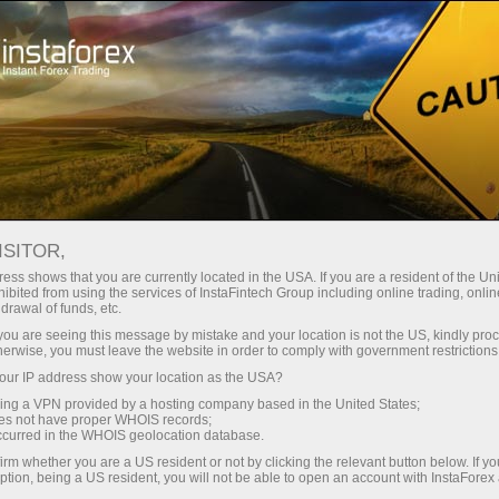
ा
तुरंत खाता खोलना
ट्रेडिंग प्लेटफॉर्म
जम
ुरुआती के लिए
निवेशकों के लिए
भागीदारों के लिए
अभिय
staFo
ISITOR,
ess shows that you are currently located in the USA. If you are a resident of the Uni
ibited from using the services of InstaFintech Group including online trading, online
drawal of funds, etc.
k you are seeing this message by mistake and your location is not the US, kindly pro
herwise, you must leave the website in order to comply with government restrictions
ur IP address show your location as the USA?
sing a VPN provided by a hosting company based in the United States;
oes not have proper WHOIS records;
occurred in the WHOIS geolocation database.
irm whether you are a US resident or not by clicking the relevant button below. If y
ption, being a US resident, you will not be able to open an account with InstaForex