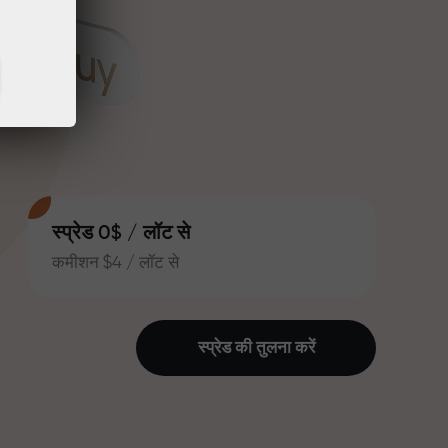
स्प्रेड 0$ / लॉट से
कमीशन $4 / लॉट से
स्प्रेड की तुलना करें