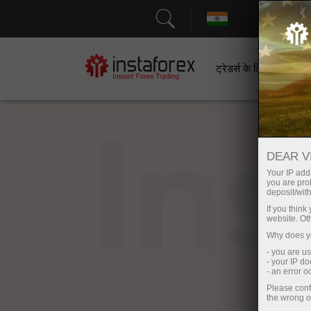
सहायत
ट्रेडर्स के लिए
श
In
DEAR V
Your IP addr
you are proh
deposit/with
If you thin
website. Ot
Why does yo
- you are u
- your IP d
- an error 
Please conf
the wrong o