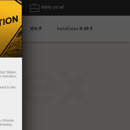
ा/ निकासी
कैबिनेट दर्ज करें
ान
ब्रेक लें
InstaForex के बारे में
rex
ted States,
 transfers,
ceed to the
.
ou choose
 anyway.