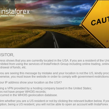
छोटे
स्प्रेड — बड़ा मुनाफा
ISITOR,
ess shows that you are currently located in the USA. If you are a resident of the Uni
हर डिपॉजिट पर
ibited from using the services of InstaFintech Group including online trading, online
InstaForex के साथ आपको वास्तविक
drawal of funds, etc.
प्रतिस्पर्धी अवसर मिलते हैं: 1:5000 तक
30% बोनस
k you are seeing this message by mistake and your location is not the US, kindly pro
लीवरेज, मार्केट में बेहतरीन स्प्रेड्स और
herwise, you must leave the website in order to comply with government restrictions
कमीशन, और स्टॉक्स व इंडेक्स ट्रेडिंग के लिए
ur IP address show your location as the USA?
ट्रेडिंग में
फायदेमंद शर्तें।
sing a VPN provided by a hosting company based in the United States;
oes not have proper WHOIS records;
और हाईवे पर गति
occurred in the WHOIS geolocation database.
irm whether you are a US resident or not by clicking the relevant button below. If y
ption, being a US resident, you will not be able to open an account with InstaForex
हमने एक ऐसा बोनस सिस्टम विकसित किया है
आपका निजी उपहार जैकपॉट