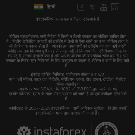
हिन्दी
इंस्टाफॉरेक्स
ब्रांड एक पंजीकृत ट्रेडमार्क है
जोखिम प्रकटीकरण: सभी निवेशों में किसी न किसी प्रकार का जोखिम शामिल होता
है। वित्तीय डेरिवेटिव उत्पादों की ट्रेडिंग में तेजी से पैसा खोने का उच्च जोखिम होता है,
जो लेवरेज के कारण होता है। आपको इन उपकरणों की ट्रेडिंग तब तक नहीं करनी
चाहिए जब तक कि आप पूरी तरह से समझ नहीं लें कि आप जिन ट्रैन्सैक्शन में प्रवेश
कर रहे हैं, उनकी प्रकृति क्या है और आपके जोखिम की वास्तविक सीमा क्या है। इस
प्रकार के निवेश कुछ निवेशकों के लिए उपयुक्त हो सकते हैं, लेकिन वे सभी के लिए नहीं
हैं।
इंस्टेंट ट्रेडिंग लिमिटेड, पंजीकरण संख्या 1811672
पता: 4वीं मंजिल, वाटर एज बिल्डिंग, मेरिडियन प्लाजा, रोड टाउन, टोर्टोला, ब्रिटिश
वर्जिन आइलैंड्स
लाइसेंस संख्या SIBA/L/14/1082 जो BVI FSC द्वारा जारी की गई
इंश्योर फोररेक्स ब्रांड के तहत सेवाएं प्रदान की जाती हैं जो एक पंजीकृत ट्रेडमार्क
है।
कॉपीराइट © 2007-2024 इंस्टाफॉरेक्स। सभी अधिकार सुरक्षित। वित्तीय सेवाएँ
इंस्टाफिनटेक ग्रुप द्वारा प्रदान की जाती हैं।