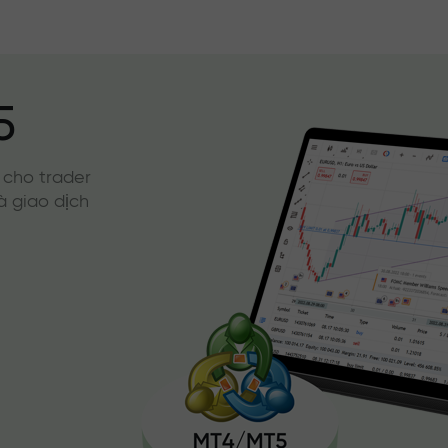
5
 cho trader
à giao dịch