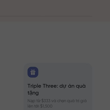
g
FX.CO
Triple Three: dự án quà
Thưở
ủa
tặng
o Forex,
Tham g
InstaFo
Nạp từ $333 và chọn quà trị giá
của bạ
lên tới $1,500