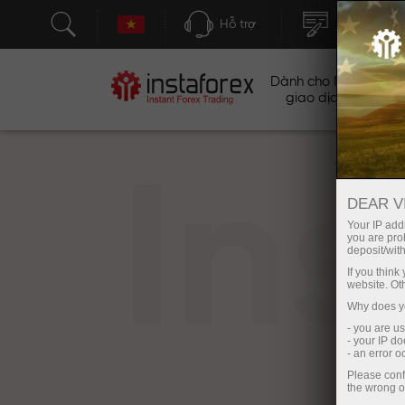
Hỗ trợ
Mở tài khoả
Dành cho Nhà
Ch
giao dịch
In
DEAR V
Your IP addr
you are proh
deposit/with
If you thin
website. Ot
Why does yo
- you are u
- your IP d
- an error 
Please conf
the wrong o