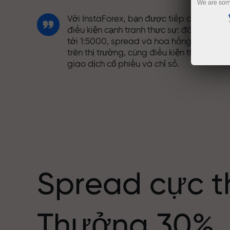
We are sorr
Với InstaForex, bạn được tiếp cận những
điều kiện cạnh tranh thực sự: đòn bẩy lên
tới 1:5000, spread và hoa hồng tốt nhất
trên thị trường, cùng điều kiện thuận lợi đ
giao dịch cổ phiếu và chỉ số.
Chúng tôi đã phát triển hệ thống thưởng
giúp giao dịch hấp dẫn hơn. Mỗi khách
ng giới
hàng InstaForex có thể nhận thưởng lên
tới 30% tiền nạp và tận dụng các chương
trình khuyến mãi và ưu đãi đặc biệt khác.
Spread cực t
Tốc độ trên đường đua và tốc độ giao
Thưởng 30%
dịch có cùng giá trị. Aleš Loprais mang
tinh thần quyết tâm và kỷ luật vào thế gi