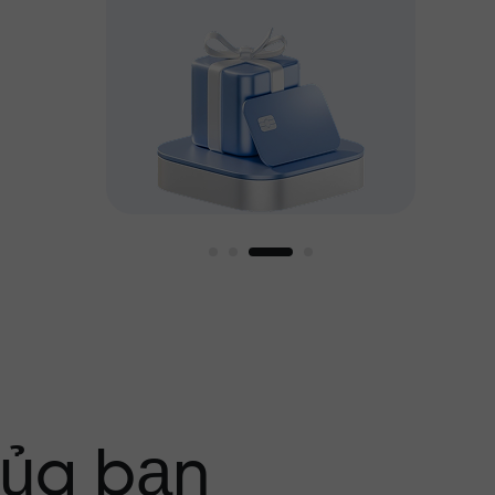
g tôi
của bạn