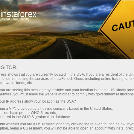
n ngay lập tức
Tải nền tảng giao dịch Metatrader
Dành cho nhà
o người mới
Dành cho đối tác
Các chiế
bắt đầu
đầu tư
staFo
ISITOR,
ess shows that you are currently located in the USA. If you are a resident of the Uni
ibited from using the services of InstaFintech Group including online trading, online
drawal of funds, etc.
k you are seeing this message by mistake and your location is not the US, kindly pro
herwise, you must leave the website in order to comply with government restrictions
ur IP address show your location as the USA?
sing a VPN provided by a hosting company based in the United States;
oes not have proper WHOIS records;
occurred in the WHOIS geolocation database.
irm whether you are a US resident or not by clicking the relevant button below. If y
ption, being a US resident, you will not be able to open an account with InstaForex