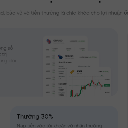
d, bảo vệ và tiền thưởng là chìa khóa cho lợi nhuận ổ
ong số
 thị
rong dài
Thưởng 30%
Nạp tiền vào tài khoản và nhận thưởng