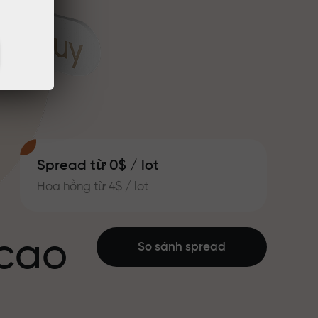
Spread từ 0$ / lot
Hoa hồng từ 4$ / lot
 cao
So sánh spread