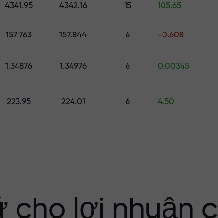
4341.95
4342.16
15
105.65
ố
157.763
157.844
6
-0.608
ới $1,500
1.34876
1.34976
6
0.00345
ng rủi ro — chún
223.95
224.01
6
4.50
nhuận của bạn
i X1000 — hệ số
 trên thị trường
ứ cho lợi nhuận 