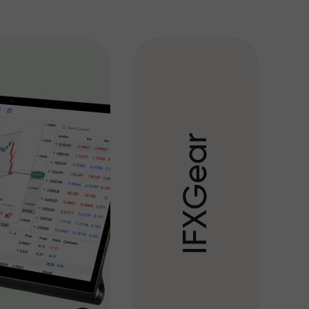
r
a
e
G
X
F
I