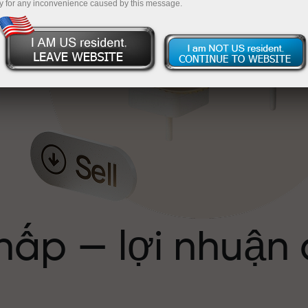
y for any inconvenience caused by this message.
ể
hấp — lợi nhuận
ới