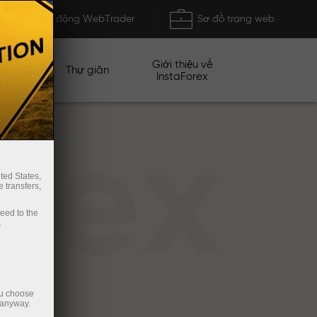
Khởi động WebTrader
Sơ đồ trang web
Giới thiệu về
n dịch
Thư giãn
InstaForex
rex
ted States,
 transfers,
ceed to the
.
ou choose
 anyway.