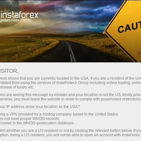
For Traders
Forex Analytics
InstaForex TV
Forex TV News
ISITOR,
ess shows that you are currently located in the USA. If you are a resident of the Uni
ibited from using the services of InstaFintech Group including online trading, online
drawal of funds, etc.
k you are seeing this message by mistake and your location is not the US, kindly pro
herwise, you must leave the website in order to comply with government restrictions
ur IP address show your location as the USA?
ं
sing a VPN provided by a hosting company based in the United States;
oes not have proper WHOIS records;
occurred in the WHOIS geolocation database.
irm whether you are a US resident or not by clicking the relevant button below. If y
ption, being a US resident, you will not be able to open an account with InstaForex