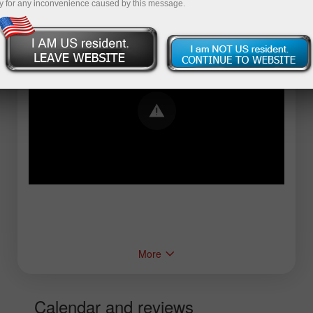
y for any inconvenience caused by this message.
Error loading YouTube: Video could not be
played
More
Calendar and reviews