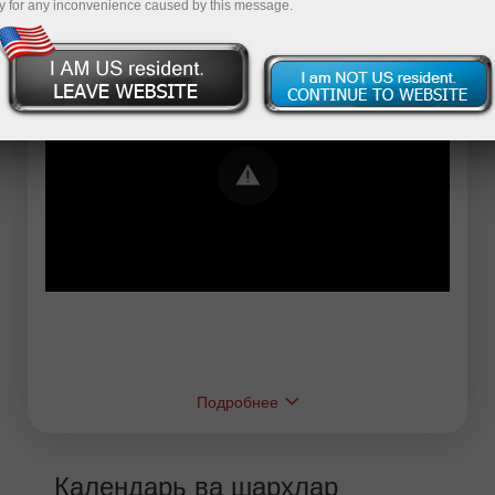
y for any inconvenience caused by this message.
Error loading YouTube: Video could not be
played
Подробнее
Календарь ва шарҳлар