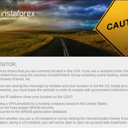
Трейдерам
Форекс аналитика
Форекс ТВ
Форекс-видео новости
ISITOR,
ess shows that you are currently located in the USA. If you are a resident of the Uni
ibited from using the services of InstaFintech Group including online trading, online
drawal of funds, etc.
k you are seeing this message by mistake and your location is not the US, kindly pro
herwise, you must leave the website in order to comply with government restrictions
ur IP address show your location as the USA?
счёт
Савдо
sing a VPN provided by a hosting company based in the United States;
oes not have proper WHOIS records;
occurred in the WHOIS geolocation database.
ньги
Демо-
irm whether you are a US resident or not by clicking the relevant button below. If y
ption, being a US resident, you will not be able to open an account with InstaForex