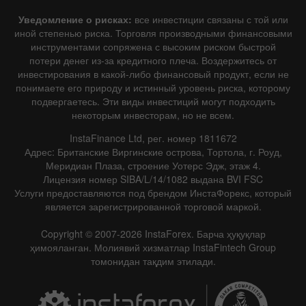
Уведомление о рисках:
все инвестиции связаны с той или
иной степенью риска. Торговля производными финансовыми
инструментами сопряжена с высоким риском быстрой
потери денег из-за кредитного плеча. Воздержитесь от
инвестирования в какой-либо финансовый продукт, если не
понимаете его природу и истинный уровень риска, которому
подвергаетесь. Эти виды инвестиций могут подходить
некоторым инвесторам, но не всем.
InstaFinance Ltd, рег. номер 1811672
Адрес: Британские Виргинские острова, Тортола, г. Роуд,
Меридиан Плаза, строение Уотерс Эдж, этаж 4.
Лицензия номер SIBA/L/14/1082 выдана BVI FSC
Услуги предоставляются под брендом ИнстаФорекс, который
является зарегистрированной торговой маркой.
Copyright © 2007-2026 InstaForex. Барча ҳуқуқлар
ҳимояланган. Молиявий хизматлар InstaFintech Group
томонидан тақдим этилади.