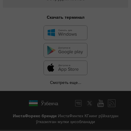
Скачать терминал
Смотреть еще...
Ўзбекча
ИнстаФорекс бренди
ИнстаФинтех КГнинг рўйхатдан
ўтказилган мулки ҳисобланади