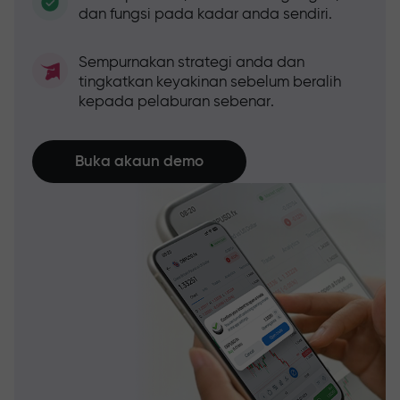
dan fungsi pada kadar anda sendiri.
Sempurnakan strategi anda dan
tingkatkan keyakinan sebelum beralih
kepada pelaburan sebenar.
Buka akaun demo