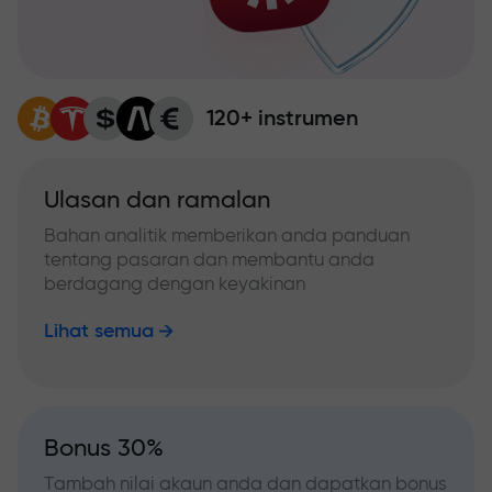
120+ instrumen
Ulasan dan ramalan
Bahan analitik memberikan anda panduan
tentang pasaran dan membantu anda
berdagang dengan keyakinan
Lihat semua
Bonus 30%
Tambah nilai akaun anda dan dapatkan bonus