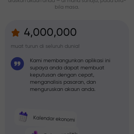
uruskan akaun anda — di mana sahaja, pada bila-
bila masa.
4,000,000
muat turun di seluruh dunia!
Kami membangunkan aplikasi ini
supaya anda dapat membuat
keputusan dengan cepat,
menganalisis pasaran, dan
menguruskan akaun anda.
Kalendar ekonomi