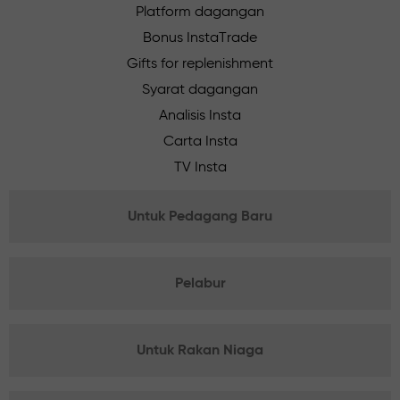
Platform dagangan
Bonus InstaTrade
Gifts for replenishment
Syarat dagangan
Analisis Insta
Carta Insta
TV Insta
Untuk Pedagang Baru
Pelabur
Untuk Rakan Niaga