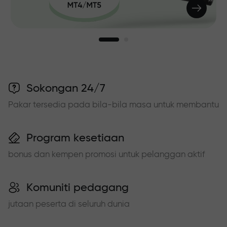
Sokongan 24/7
Pakar tersedia pada bila-bila masa untuk membantu
Program kesetiaan
bonus dan kempen promosi untuk pelanggan aktif
Komuniti pedagang
jutaan peserta di seluruh dunia