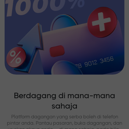
Berdagang di mana-mana
sahaja
Platform dagangan yang serba boleh di telefon
pintar anda. Pantau pasaran, buka dagangan, dan