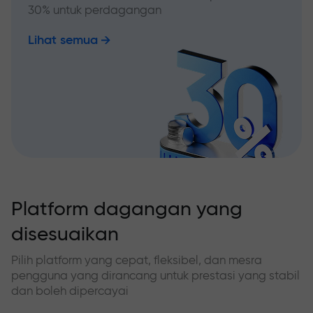
30% untuk perdagangan
Lihat semua
Platform dagangan yang
disesuaikan
Pilih platform yang cepat, fleksibel, dan mesra
pengguna yang dirancang untuk prestasi yang stabil
dan boleh dipercayai