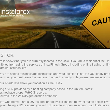
Spreads
minimes — profit maximal
ISITOR,
ess shows that you are currently located in the USA. If you are a resident of the Uni
Bonus de 30 %
ibited from using the services of InstaFintech Group including online trading, online
Avec InstaForex, vous accédez à
drawal of funds, etc.
des conditions vraiment
sur chaque dépôt
k you are seeing this message by mistake and your location is not the US, kindly pro
compétitives : effet de levier
herwise, you must leave the website in order to comply with government restrictions
jusqu’à 1:5000, parmi les meilleurs
ur IP address show your location as the USA?
Vitesse
spreads et commissions du
sing a VPN provided by a hosting company based in the United States;
marché, ainsi que des conditions
oes not have proper WHOIS records;
dans le trading et sur l’autoroute
occurred in the WHOIS geolocation database.
avantageuses pour le trading
irm whether you are a US resident or not by clicking the relevant button below. If y
d’actions et d’indices.
ption, being a US resident, you will not be able to open an account with InstaForex
Votre jackpot personnel de cadeaux
Nous avons développé un