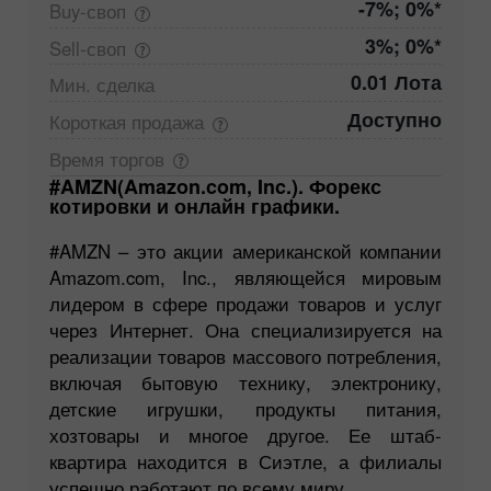
-7%; 0%*
Buy-своп
3%; 0%*
Sell-своп
0.01 Лота
Мин.
сделка
Доступно
Короткая
продажа
Время
торгов
#AMZN(Amazon.com, Inc.). Форекс
котировки и онлайн графики.
#AMZN – это акции американской компании
Amazom.com, Inc., являющейся мировым
лидером в сфере продажи товаров и услуг
через Интернет. Она специализируется на
реализации товаров массового потребления,
включая бытовую технику, электронику,
детские игрушки, продукты питания,
хозтовары и многое другое. Ее штаб-
квартира находится в Сиэтле, а филиалы
успешно работают по всему миру.