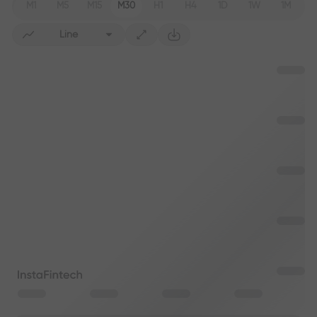
M1
M5
M15
M30
H1
H4
1D
1W
1M
Line