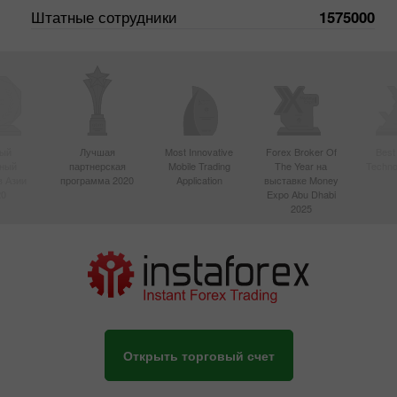
Штатные сотрудники
1575000
ый
Лучшая
Most Innovative
Forex Broker Of
Best
вный
партнерская
Mobile Trading
The Year на
Techno
в Азии
программа 2020
Application
выставке Money
20
Expo Abu Dhabi
2025
Открыть торговый счет