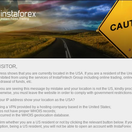
Трейдерлар учун
Савдо шартлари
Савдо воситалари
#AMZN
ISITOR,
ess shows that you are currently located in the USA. If you are a resident of the Uni
ibited from using the services of InstaFintech Group including online trading, online
AMZN
drawal of funds, etc.
k you are seeing this message by mistake and your location is not the US, kindly pro
herwise, you must leave the website in order to comply with government restrictions
274.46
(
%)
07 Aug 2026 19:59
ur IP address show your location as the USA?
sing a VPN provided by a hosting company based in the United States;
oes not have proper WHOIS records;
Купить
Продать
occurred in the WHOIS geolocation database.
irm whether you are a US resident or not by clicking the relevant button below. If y
274.46
274.34
ption, being a US resident, you will not be able to open an account with InstaForex