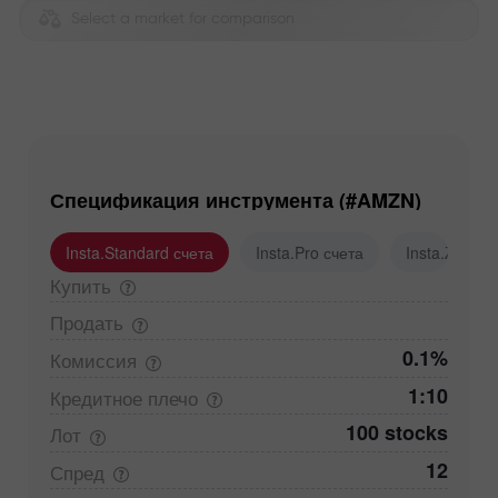
Select a market for comparison
Спецификация инструмента (#AMZN)
Insta.Standard счета
Insta.Pro счета
Insta.Zero с
Купить
Продать
0.1%
Комиссия
1:10
Кредитное
плечо
100 stocks
Лот
12
Спред