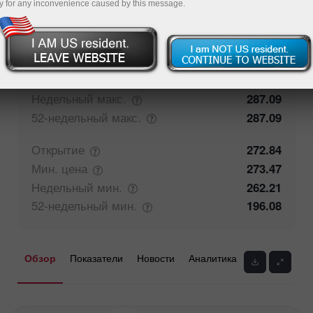
y for any inconvenience caused by this message.
50%
Мнение трейдеров
50%
Закрытие
272.55
Макс.
цена
278.24
Недельный
макс.
287.09
52-недельный
макс.
287.09
Открытие
272.84
Мин.
цена
273.47
Недельный
мин.
262.21
52-недельный
мин.
196.08
Обзор
Показатели
Новости
Аналитика