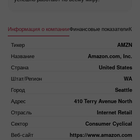
Информация о компании
Финансовые показатели
Квар
Тикер
AMZN
Название
Amazon.com, Inc.
Страна
United States
Штат/Регион
WA
Город
Seattle
Адрес
410 Terry Avenue North
Отрасль
Internet Retail
Сектор
Consumer Cyclical
Веб-сайт
https://www.amazon.com