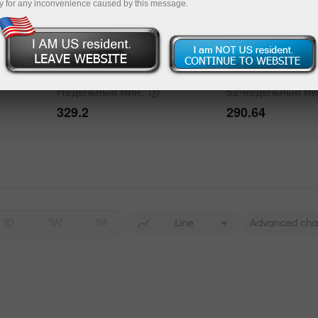
y for any inconvenience caused by this message.
Недельный
макс.
52-недельный
ма
352.19
387.4
Недельный
мин.
52-недельный
ми
329.2
290.64
1D
1W
1M
Line
Advanced cha