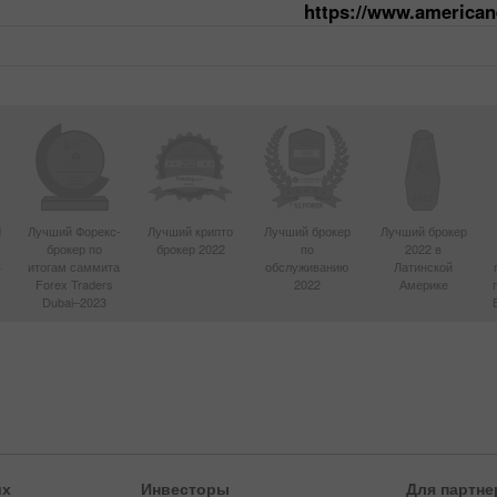
https://www.america
d
Лучший Форекс-
Лучший крипто
Лучший брокер
Лучший брокер
брокер по
брокер 2022
по
2022 в
4
итогам саммита
обслуживанию
Латинской
Forex Traders
2022
Америке
Dubai–2023
их
Инвесторы
Для партне