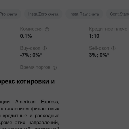
.Pro счета
Insta.Zero счета
Insta.Raw счета
Cent.Stan
Комиссия
Кредитное
плечо
0.1%
1:10
Buy-своп
Sell-своп
-7%; 0%*
3%; 0%*
Время
торгов
ции American Express,
оставлением финансовых
и кредитные и расходные
Кроме этих направлений,
еждународной платежной