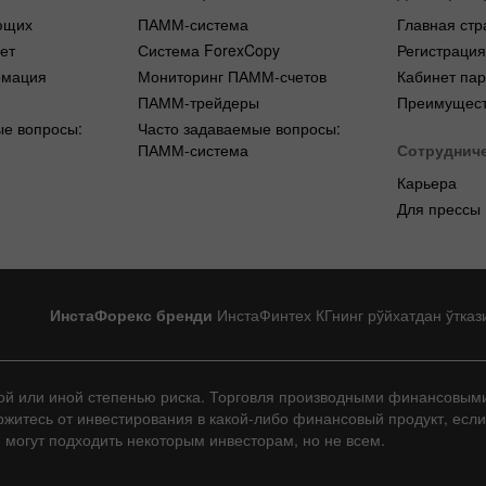
ющих
ПАММ-система
Главная стр
ет
Система ForexCopy
Регистраци
рмация
Мониторинг ПАММ-счетов
Кабинет па
ПАММ-трейдеры
Преимущест
ые вопросы:
Часто задаваемые вопросы:
ПАММ-система
Сотруднич
Карьера
Для прессы
ИнстаФорекс бренди
ИнстаФинтех КГнинг рўйхатдан ўтказ
той или иной степенью риска. Торговля производными финансовым
ержитесь от инвестирования в какой-либо финансовый продукт, есл
й могут подходить некоторым инвесторам, но не всем.