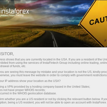
Ҳисоб-варағини тез очиш
Савдо платформаси
Энди иш
шлаётганлар
Инвесторлар учун
Ҳамкорлар учун
Промоак
учун
#AXP
ISITOR,
348.92
ess shows that you are currently located in the USA. If you are a resident of the Uni
(
%)
ibited from using the services of InstaFintech Group including online trading, online
drawal of funds, etc.
05 Aug 2026 19:59
k you are seeing this message by mistake and your location is not the US, kindly pro
herwise, you must leave the website in order to comply with government restrictions
ur IP address show your location as the USA?
Пр
sing a VPN provided by a hosting company based in the United States;
oes not have proper WHOIS records;
occurred in the WHOIS geolocation database.
irm whether you are a US resident or not by clicking the relevant button below. If y
ption, being a US resident, you will not be able to open an account with InstaForex
ение трейдеров