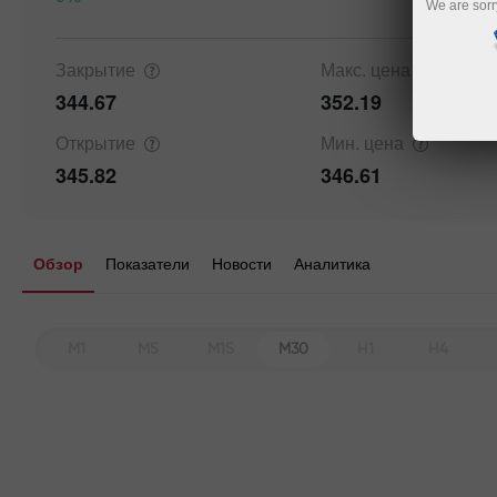
We are sorr
Закрытие
Макс.
цена
344.67
352.19
Открытие
Мин.
цена
345.82
346.61
Обзор
Показатели
Новости
Аналитика
M1
M5
M15
M30
H1
H4