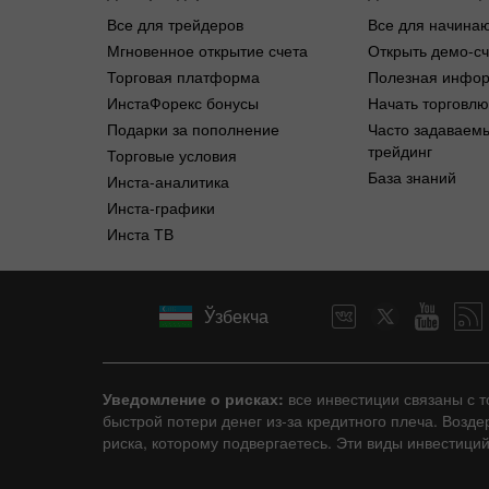
Все для трейдеров
Все для начина
Мгновенное открытие счета
Открыть демо-сч
Торговая платформа
Полезная инфо
ИнстаФорекс бонусы
Начать торговлю
Подарки за пополнение
Часто задаваем
трейдинг
Торговые условия
База знаний
Инста-аналитика
Инста-графики
Инста ТВ
Ўзбекча
Уведомление о рисках:
все инвестиции связаны с 
быстрой потери денег из-за кредитного плеча. Возд
риска, которому подвергаетесь. Эти виды инвестици