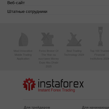
Веб-сайт
Штатные сотрудники
Most Innovative
Forex Broker Of
Best Trading
Top 100 Truste
Mobile Trading
The Year на
Technology 2024
Financial
Application
выставке Money
Institutions 202
Expo Abu Dhabi
2025
Для трейдеров
Для начинающ