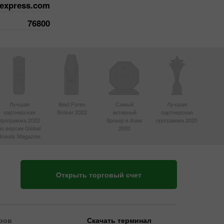
nexpress.com
76800
Лучшая
Best Forex
Самый
Лучшая
партнерская
Broker 2022
активный
партнерская
программа 2022
брокер в Азии
программа 2020
по версии Global
2020
Brands Magazine
Открыть торговый счет
ров
Скачать терминал