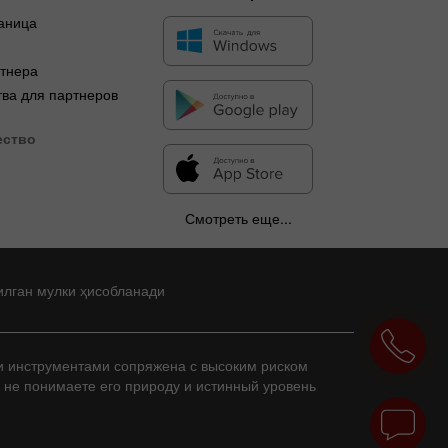
аница
я
ртнера
ва для партнеров
ество
Смотреть еще...
илган мулки ҳисобланади
и инструментами сопряжена с высоким риском
и не понимаете его природу и истинный уровень