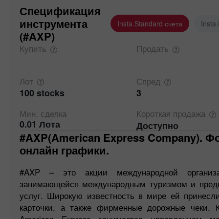
Спецификация
инструмента
Insta.Standard счета
Insta
(#AXP)
Купить
Продать
Лот
Спред
100 stocks
3
Мин.
сделка
Короткая
продажа
0.01 Лота
Доступно
#AXP(American Express Company). Форекс котировки и
онлайн графики.
#AXP – это акции международной организа
занимающейся международным туризмом и пред
услуг. Широкую известность в мире ей принесл
карточки, а также фирменные дорожные чеки. 
American Express занимается управлением м