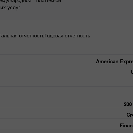
их услуг.
тальная отчетность
Годовая отчетность
American Expr
200
Cr
Finan