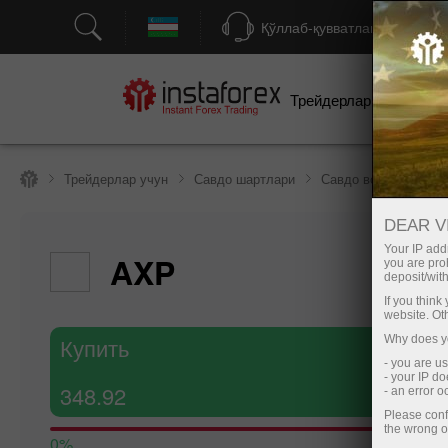
Қўллаб-қувватлаш
Трейдерлар учун
бо
Трейдерлар учун
Савдо шартлари
Савдо воситалари
DEAR V
Your IP addr
AXP
you are proh
deposit/with
If you thin
website. Ot
Купить
Why does yo
- you are u
- your IP d
348.92
- an error 
Please conf
the wrong o
0%
Мн