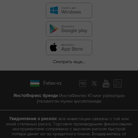
Смотреть еще...
Ўзбекча
ИнстаФорекс бренди
ИнстаФинтех КГнинг рўйхатдан
ўтказилган мулки ҳисобланади
Уведомление о рисках:
все инвестиции связаны с той или
иной степенью риска. Торговля производными финансовыми
инструментами сопряжена с высоким риском быстрой
потери денег из-за кредитного плеча. Воздержитесь от