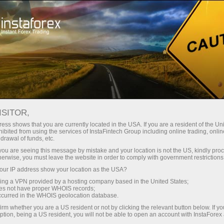
Кичик
спредлар — катта фойда
ISITOR,
ess shows that you are currently located in the USA. If you are a resident of the Uni
Ҳар бир депозит учун
ibited from using the services of InstaFintech Group including online trading, online
InstaForex билан сиз ҳақиқатан
drawal of funds, etc.
рақобатбардош имкониятларга
30% бонус
k you are seeing this message by mistake and your location is not the US, kindly pro
эга бўласиз: 1:5000 гача кредит
herwise, you must leave the website in order to comply with government restrictions
елкаси, бозордаги энг яхши
ur IP address show your location as the USA?
Савдода
спред ва комиссиялардан бири,
sing a VPN provided by a hosting company based in the United States;
шунингдек акциялар ва
oes not have proper WHOIS records;
ва трассада тезлик
occurred in the WHOIS geolocation database.
индекслар билан савдо қилиш
irm whether you are a US resident or not by clicking the relevant button below. If y
учун қулай шартлар.
ption, being a US resident, you will not be able to open an account with InstaForex
Шахсий совға жекпоти
Биз савдони янада жозибадор