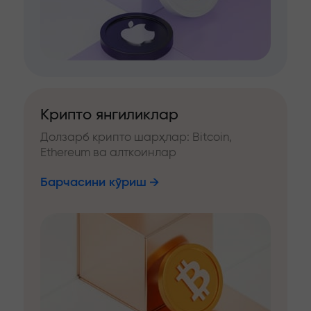
Крипто янгиликлар
Долзарб крипто шарҳлар: Bitcoin,
Ethereum ва алткоинлар
Барчасини кўриш