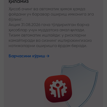
қиламиз
Ҳисоб очинг ва автоматик ҳимоя ҳамда
фойдани уч баравар ошириш имконига эга
бўлинг.
Акция 31.08.2026 гача тўлдирилган барча
ҳисоблар учун муддатсиз амал қилади.
Тизим автоматик ишлайди: у рискларни
камайтиради ва сизнинг иштирокингизсиз
натижаларни оширишга ёрдам беради.
Барчасини кўриш