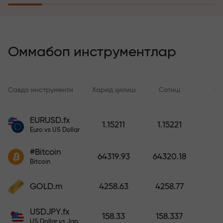
саёҳатга эга бўлади
Риск суғуртаси дастури
йўқотишларингизни қоплайди ва
Оммабоп инструментлар
6 ой ичида фойдани уч баравар
оширишни кафолатлайди.
Хотиржам савдо қилинг —
Савдо инструменти
Харид қилиш
Сотиш
Сп
капиталингиз ҳимояланган!
EURUSD.fx
1.15211
1.15221
Ҳисобни тўлдиринг ва
Euro vs US Dollar
депозитингиздан 1 000 марта
катта бонус олинг. X1000 хато
#Bitcoin
64319.93
64320.18
эмас. Депозит қанча катта
Bitcoin
бўлса, мультипликатор шунча
юқори бўлади.
GOLD.m
4258.63
4258.77
USDJPY.fx
158.33
158.337
US Dollar vs Japanese Yen