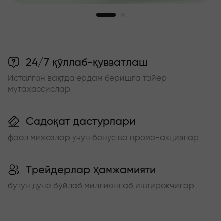
24/7 қўллаб-қувватлаш
Исталган вақтда ёрдам беришга тайёр
мутахассислар
Садоқат дастурлари
фаол мижозлар учун бонус ва промо-акциялар
Трейдерлар ҳамжамияти
бутун дунё бўйлаб миллионлаб иштирокчилар