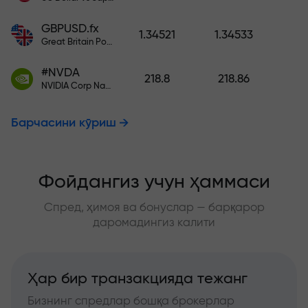
GBPUSD.fx
1.34521
1.34533
Great Britain Pound vs US Dollar
#NVDA
218.8
218.86
NVIDIA Corp Nasdaq Stock Exchange (Nasdaq) USD
Барчасини кўриш
Фойдангиз учун ҳаммаси
Спред, ҳимоя ва бонуслар — барқарор
даромадингиз калити
Ҳар бир транзакцияда тежанг
Бизнинг спредлар бошқа брокерлар