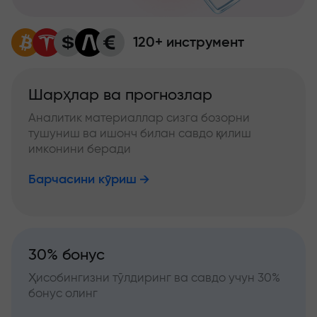
120+ инструмент
Шарҳлар ва прогнозлар
Аналитик материаллар сизга бозорни
тушуниш ва ишонч билан савдо қилиш
имконини беради
Барчасини кўриш
30% бонус
Ҳисобингизни тўлдиринг ва савдо учун 30%
бонус олинг