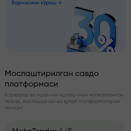
Барчасини кўриш
Мослаштирилган савдо
платформаси
Барқарор ва ишончли ишлаш учун мўлжалланган
тезкор, мослашувчан ва қулай платформаларни
танланг