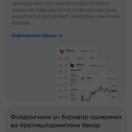
орасида энг паст ҳисобланади. Бозорга
кириш ва чиқишдаги паст харажатлар узоқ
муддатда кўпроқ фойда жамғариш имконини
беради
Барчасини кўриш
Фойдангизни уч баравар оширимиз
ва йўқотишларингизни бекор