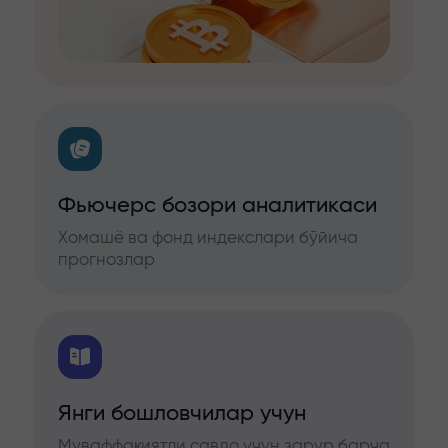
Фьючерс бозори аналитикаси
Хомашё ва фонд индекслари бўйича
прогнозлар
Янги бошловчилар учун
Муваффақиятли савдо учун зарур барча