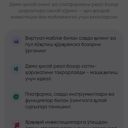
Демо ҳисоб очинг ва платформани реал бозор
шароитида синаб кўринг — ҳеч қандай
инвестиция ёки маблағингиз учун рискларсиз
Виртуал маблағ билан савдо қилинг ва
пул йўқотиш қўрқувисиз бозорни
ўрганинг
Демо ҳисоб реал бозор хатти-
ҳаракатини такрорлайди - машқ қилиш
учун идеал
Платформа, савдо инструментлари ва
функциялар билан ўзингизга қулай
суръатда танишинг.
Ҳақиқий инвестицияларга ўтишдан