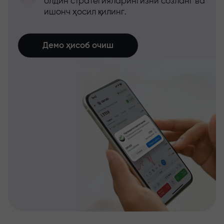
олдин стратегияларингизни созланг ва
ишонч ҳосил қилинг.
Демо ҳисоб очиш