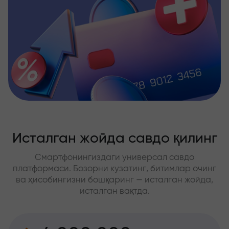
Исталган жойда савдо қилинг
Смартфонингиздаги универсал савдо
платформаси. Бозорни кузатинг, битимлар очинг
ва ҳисобингизни бошқаринг — исталган жойда,
исталган вақтда.