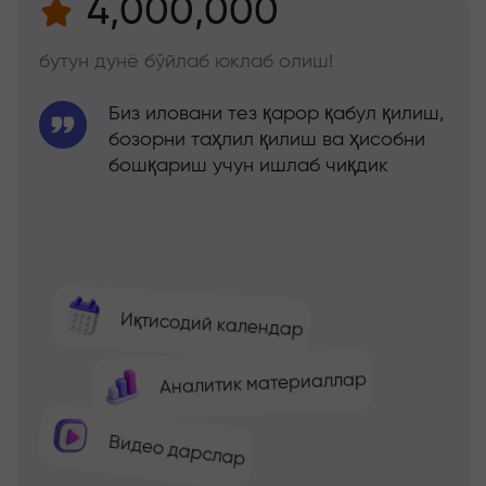
4,000,000
бутун дунё бўйлаб юклаб олиш!
Биз иловани тез қарор қабул қилиш,
бозорни таҳлил қилиш ва ҳисобни
бошқариш учун ишлаб чиқдик
Иқтисодий календар
Аналитик материаллар
Видео дарслар