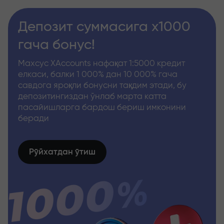
Депозит суммасига x1000
гача бонус!
Махсус XAccounts нафақат 1:5000 кредит
елкаси, балки 1 000% дан 10 000% гача
савдога яроқли бонусни тақдим этади, бу
депозитингиздан ўнлаб марта катта
пасайишларга бардош бериш имконини
беради
Рўйхатдан ўтиш