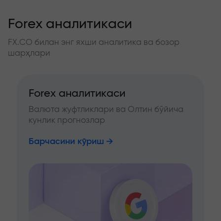
Forex аналитикаси
FX.CO билан энг яхши аналитика ва бозор
шарҳлари
Forex аналитикаси
Валюта жуфтликлари ва Олтин бўйича
кунлик прогнозлар
Барчасини кўриш