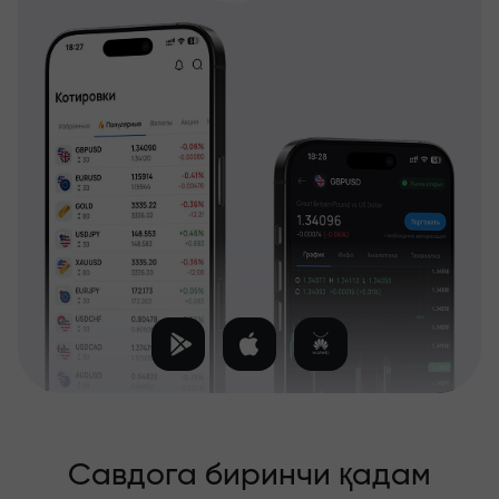
Савдога биринчи қадам