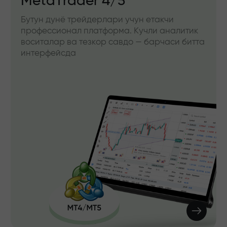
MetaTrader 4/5
Бутун дунё трейдерлари учун етакчи
профессионал платформа. Кучли аналитик
воситалар ва тезкор савдо — барчаси битта
интерфейсда