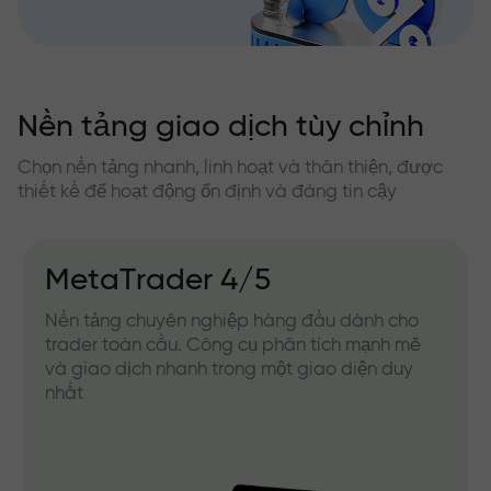
Nền tảng giao dịch tùy chỉnh
Chọn nền tảng nhanh, linh hoạt và thân thiện, được
thiết kế để hoạt động ổn định và đáng tin cậy
MetaTrader 4/5
Nền tảng chuyên nghiệp hàng đầu dành cho
trader toàn cầu. Công cụ phân tích mạnh mẽ
và giao dịch nhanh trong một giao diện duy
nhất