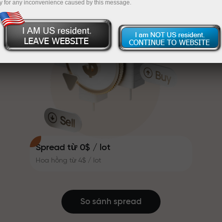
y for any inconvenience caused by this message.
thưởng giúp giao dịch hấp dẫn
InstaForex
Nạp $333 — chọn quà trị giá lên tới $1,500
hơn. Mỗi khách hàng InstaForex có
thể nhận thưởng lên tới 30% tiền
nạp và tận dụng các chương trình
Giao dịch không rủi ro — chúng tôi
khuyến mãi và ưu đãi đặc biệt
đảm bảo lợi nhuận của bạn
khác.
Tốc độ trên đường đua và tốc độ
Thưởng lên tới X1000 — hệ số nhân
giao dịch có cùng giá trị. Aleš
lớn nhất trên thị trường
Loprais mang tinh thần quyết tâm
và kỷ luật vào thế giới giao dịch,
với vai trò đối tác truyền cảm hứng
giúp khách hàng đạt được những
Spread từ 0$ / lot
mục tiêu tham vọng.
Hoa hồng từ 4$ / lot
Chúng tôi tặng quà thật, không
phải bonus hay mã khuyến mãi.
Mỗi khách hàng InstaForex có thể
So sánh spread
nhận iPhone, MacBook hoặc
chuyến du lịch mơ ước chỉ với một