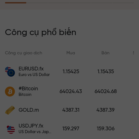
lần nạp tiền.
Chương trình bảo hiểm rủi ro sẽ
hoàn trả thua lỗ và đảm bảo nhân
Công cụ phổ biến
ba lợi nhuận trong vòng 6 tháng.
Giao dịch an tâm — vốn của bạn
được bảo vệ!
Công cụ giao dịch
Mua
Bán
Sp
EURUSD.fx
1.15425
1.15435
Euro vs US Dollar
Nạp tiền và nhận thưởng gấp
1.000 lần số tiền nạp. X1000 không
#Bitcoin
64024.43
64024.68
phải lỗi đánh máy. Số tiền nạp
Bitcoin
càng lớn, hệ số nhân càng cao.
GOLD.m
4387.31
4387.39
USDJPY.fx
159.297
159.306
US Dollar vs Japanese Yen