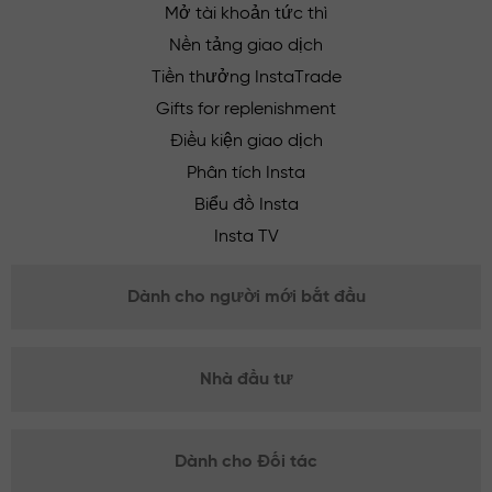
Mở tài khoản tức thì
Nền tảng giao dịch
Tiền thưởng InstaTrade
Gifts for replenishment
Điều kiện giao dịch
Phân tích Insta
Biểu đồ Insta
Insta TV
Dành cho người mới bắt đầu
Nhà đầu tư
Dành cho Đối tác