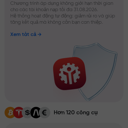
Chương trình áp dụng không giới hạn thời gian
cho các tài khoản nạp tối đa 31.08.2026.
Hệ thống hoạt động tự động: giảm rủi ro và giúp
tăng kết quả mà không cần bạn can thiệp.
Xem tất cả
Hơn 120 công cụ