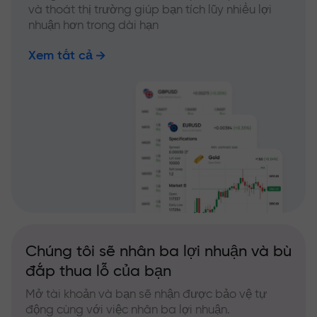
và thoát thị trường giúp bạn tích lũy nhiều lợi
nhuận hơn trong dài hạn
Xem tất cả
Chúng tôi sẽ nhân ba lợi nhuận và bù
đắp thua lỗ của bạn
Mở tài khoản và bạn sẽ nhận được bảo vệ tự
động cùng với việc nhân ba lợi nhuận.