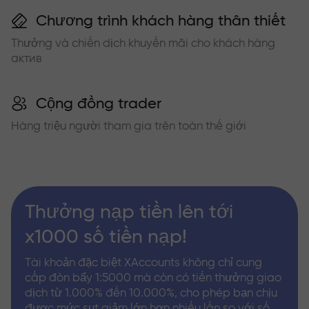
Chương trình khách hàng thân thiết
Thưởng và chiến dịch khuyến mãi cho khách hàng
актив
Cộng đồng trader
Hàng triệu người tham gia trên toàn thế giới
Thưởng nạp tiền lên tới
x1000 số tiền nạp!
Tài khoản đặc biệt XAccounts không chỉ cung
cấp đòn bẩy 1:5000 mà còn có tiền thưởng giao
dịch từ 1.000% đến 10.000%, cho phép bạn chịu
được mức sụt giảm lớn hơn nhiều lần so với số