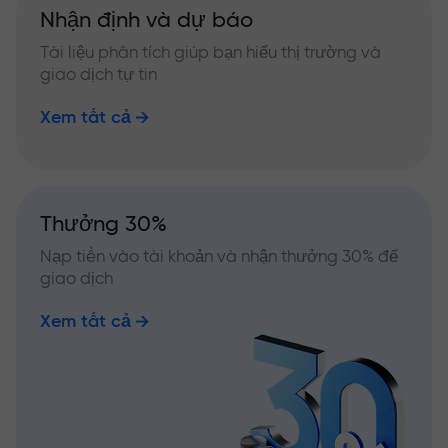
Nhận định và dự báo
Tài liệu phân tích giúp bạn hiểu thị trường và
giao dịch tự tin
Xem tất cả
Thưởng 30%
Nạp tiền vào tài khoản và nhận thưởng 30% để
giao dịch
Xem tất cả