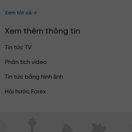
Xem tất cả
Xem thêm thông tin
Tin tức TV
Phân tích video
Tin tức bằng hình ảnh
Hài hước Forex