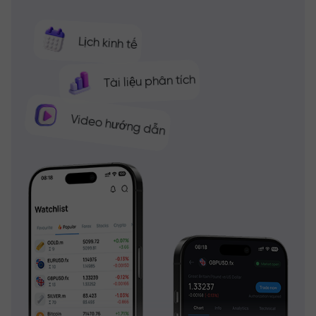
Lịch kinh tế
Tài liệu phân tích
Video hướng dẫn