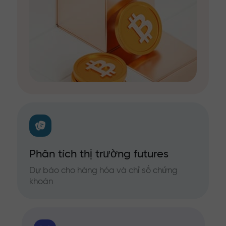
Phân tích thị trường futures
Dự báo cho hàng hóa và chỉ số chứng
khoán