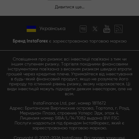
Дивитися ще...
Українська
Бренд InstaForex
є зареєстрованою торговою маркою
Сповіщення про ризики: всі інвестиції пов'язані з тим чи
іншим ступенем ризику. Торгівля похідними фінансовими
інструментами пов'язана з високим ризиком швидкої втрати
грошей через кредитне плече. Утримайтеся від інвестування
в будь-який фінансовий продукт, якщо не розумієте його
природу та істинний рівень ризику, якому наражаєтеся. Ці
види інвестицій можуть підходити деяким інвесторам, але не
всім.
InstaFinance Ltd, рег. номер 1811672
Адрес: Британские Виргинские острова, Тортола, г. Роуд,
Меридиан Плаза, строение Уотерс Эдж, этаж 4.
Лицензия номер SIBA/L/14/1082 выдана BVI FSC
Послуги надаються під брендом ІнстаФорекс, який є
зареєстрованою торговою маркою.
Copyright © 2007-2026 InstaForex. Всі права захищені.