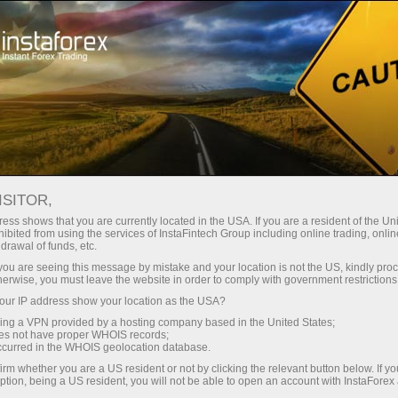
Мінімальні спреди - максимум
вигоди
ISITOR,
ess shows that you are currently located in the USA. If you are a resident of the Uni
Бонус 30% на кожен депозит
ibited from using the services of InstaFintech Group including online trading, online
З InstaForex ви отримуєте доступ
drawal of funds, etc.
до дійсно конкурентних
k you are seeing this message by mistake and your location is not the US, kindly pro
можливостей: кредитне плече до
herwise, you must leave the website in order to comply with government restrictions
1:5000, одні з найкращих
ur IP address show your location as the USA?
Швидкість
спредів та комісій на ринку, а
sing a VPN provided by a hosting company based in the United States;
також привабливі умови для
oes not have proper WHOIS records;
у трейдингу і на трасі
occurred in the WHOIS geolocation database.
торгівлі акціями та індексами
irm whether you are a US resident or not by clicking the relevant button below. If y
ption, being a US resident, you will not be able to open an account with InstaForex
Ваш особистий джекпот подарунків
Ми розробили бонусну систему,