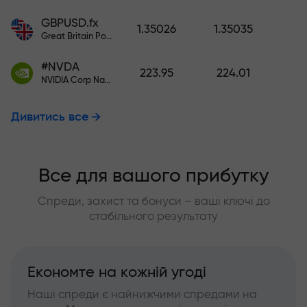
GBPUSD.fx
1.35026
1.35035
Great Britain Pound vs US Dollar
#NVDA
223.95
224.01
NVIDIA Corp Nasdaq Stock Exchange (Nasdaq) USD
Дивитись все
Все для вашого прибутку
Спреди, захист та бонуси – ваші ключі до
стабільного результату
Економте на кожній угоді
Наші спреди є найнижчими спредами на