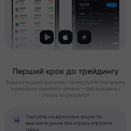
Перший крок до трейдингу
Відкрийте демо-рахунок і протестуйте платформу
в реальних ринкових умовах — без вкладень і
страху за результат
Торгуйте на віртуальні кошти та
вивчайте ринок без страху втратити
гроші