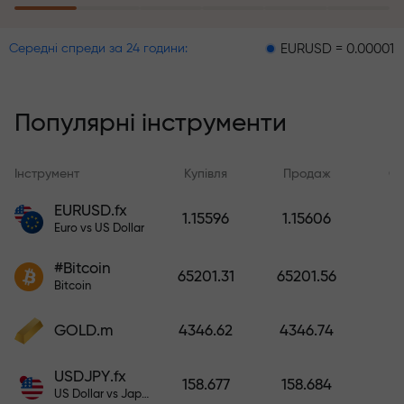
EURUSD = 0.00001
GBPUS
Середні спреди за 24 години:
Програма страхування ризиків
відшкодовує ваші збитки та
гарантує потроєння прибутку
Популярні інструменти
протягом 6 місяців. Торгуйте
спокійно - ваш капітал
захищений!
Інструмент
Купівля
Продаж
Сп
EURUSD.fx
1.15596
1.15606
Поповніть рахунок — і отримайте
Euro vs US Dollar
бонус у 1000 разів більший за
ваш депозит. X1000 - це не
#Bitcoin
65201.31
65201.56
друкарська помилка. Чим
Bitcoin
більший депозит, тим вищий
множник.
GOLD.m
4346.62
4346.74
USDJPY.fx
158.677
158.684
US Dollar vs Japanese Yen