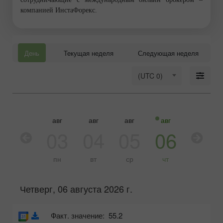
компанией ИнстаФорекс.
День
Текущая неделя
Следующая неделя
(UTC 0)
авг
авг
авг
авг
авг
03
04
05
06
07
пн
вт
ср
чт
пт
Четверг, 06 августа 2026 г.
Факт. значение:
55.2