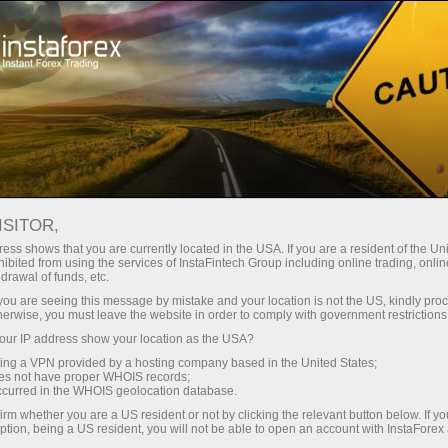
Трейдерам
Форекс аналитика
Форекс ТВ
Форекс-ТВ: календарь
ISITOR,
ess shows that you are currently located in the USA. If you are a resident of the Uni
Календарь трейдера на 28 марта: В
ibited from using the services of InstaFintech Group including online trading, online
drawal of funds, etc.
тарифной игре Трампа победителей не
k you are seeing this message by mistake and your location is not the US, kindly pro
будет? (oz)
herwise, you must leave the website in order to comply with government restrictions
ur IP address show your location as the USA?
sing a VPN provided by a hosting company based in the United States;
oes not have proper WHOIS records;
occurred in the WHOIS geolocation database.
и очиш
irm whether you are a US resident or not by clicking the relevant button below. If y
ption, being a US resident, you will not be able to open an account with InstaForex