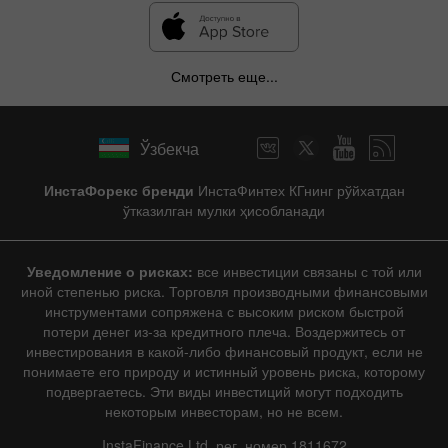
Смотреть еще...
Ўзбекча
ИнстаФорекс бренди
ИнстаФинтех КГнинг рўйхатдан
ўтказилган мулки ҳисобланади
Уведомление о рисках:
все инвестиции связаны с той или
иной степенью риска. Торговля производными финансовыми
инструментами сопряжена с высоким риском быстрой
потери денег из-за кредитного плеча. Воздержитесь от
инвестирования в какой-либо финансовый продукт, если не
понимаете его природу и истинный уровень риска, которому
подвергаетесь. Эти виды инвестиций могут подходить
некоторым инвесторам, но не всем.
InstaFinance Ltd, рег. номер 1811672