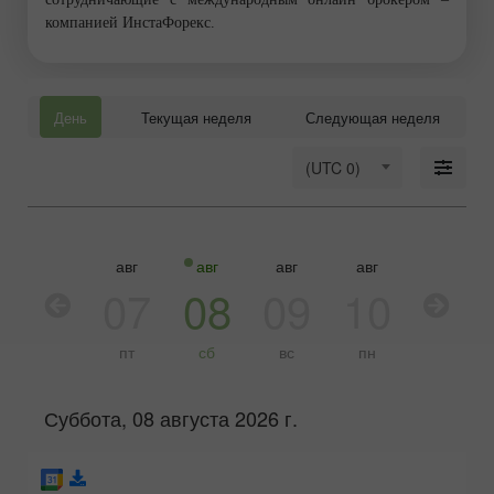
компанией ИнстаФорекс.
День
Текущая неделя
Следующая неделя
(UTC 0)
авг
авг
авг
авг
авг
авг
06
07
08
09
10
11
чт
пт
сб
вс
пн
вт
Суббота, 08 августа 2026 г.