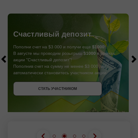
Счастливый депозит
Пополни счет на $3 000 и получи еще
$1000
!
В августе мы проводим розыгрыш
$1000
в рамках
акции "Счастливый депозит"!
Пополнив счет на сумму не менее $3 000, вы
автоматически становитесь участником акции.
СТАТЬ УЧАСТНИКОМ
СТАТЬ УЧАСТНИКОМ
ПОЛУЧИТЬ БОНУС
СТАТЬ УЧАСТНИКОМ