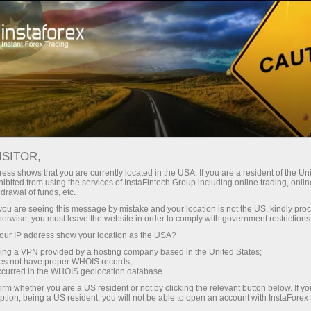
Трейдерам
Форекс аналитика
Форекс ТВ
Форекс-ТВ: календарь
ISITOR,
ess shows that you are currently located in the USA. If you are a resident of the Uni
Календарь трейдера на 21 марта:
ibited from using the services of InstaFintech Group including online trading, online
drawal of funds, etc.
Пока рынки сомневаются – доллар
k you are seeing this message by mistake and your location is not the US, kindly pro
будет зависать? (oz)
herwise, you must leave the website in order to comply with government restrictions
ur IP address show your location as the USA?
sing a VPN provided by a hosting company based in the United States;
oes not have proper WHOIS records;
occurred in the WHOIS geolocation database.
и очиш
irm whether you are a US resident or not by clicking the relevant button below. If y
ption, being a US resident, you will not be able to open an account with InstaForex