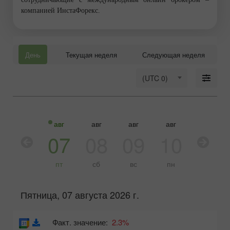
компанией ИнстаФорекс.
День
Текущая неделя
Следующая неделя
(UTC 0)
авг
авг
авг
авг
авг
авг
06
07
08
09
10
11
чт
пт
сб
вс
пн
вт
Пятница, 07 августа 2026 г.
Факт. значение:
2.3%