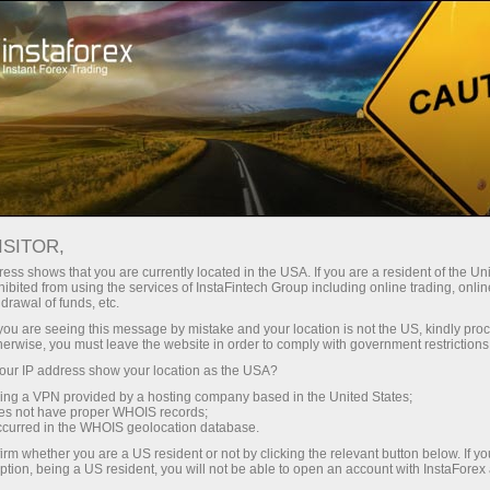
Трейдерам
Форекс аналитика
Форекс ТВ
Форекс-ТВ: календарь
ISITOR,
ess shows that you are currently located in the USA. If you are a resident of the Uni
Календарь трейдера на 28 марта: В
ibited from using the services of InstaFintech Group including online trading, online
drawal of funds, etc.
тарифной игре Трампа победителей не
k you are seeing this message by mistake and your location is not the US, kindly pro
будет? (oz)
herwise, you must leave the website in order to comply with government restrictions
ur IP address show your location as the USA?
sing a VPN provided by a hosting company based in the United States;
oes not have proper WHOIS records;
occurred in the WHOIS geolocation database.
и очиш
irm whether you are a US resident or not by clicking the relevant button below. If y
ption, being a US resident, you will not be able to open an account with InstaForex