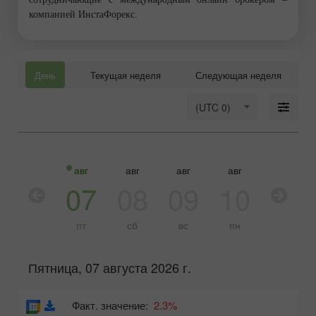
компанией ИнстаФорекс.
День
Текущая неделя
Следующая неделя
(UTC 0)
авг
авг
авг
авг
авг
авг
06
07
08
09
10
11
чт
пт
сб
вс
пн
вт
Пятница, 07 августа 2026 г.
Факт. значение:
2.3%