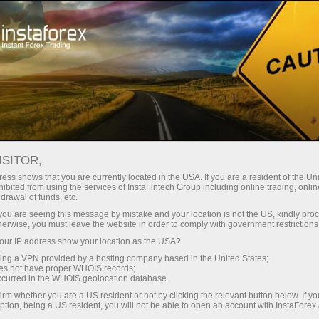
Трейдерам
Форекс аналитика
Форекс ТВ
Форекс-ТВ: календарь
ISITOR,
ess shows that you are currently located in the USA. If you are a resident of the Uni
Календарь трейдера на 28 марта: В
ibited from using the services of InstaFintech Group including online trading, online
drawal of funds, etc.
тарифной игре Трампа победителей не
k you are seeing this message by mistake and your location is not the US, kindly pro
будет? (oz)
herwise, you must leave the website in order to comply with government restrictions
ur IP address show your location as the USA?
sing a VPN provided by a hosting company based in the United States;
oes not have proper WHOIS records;
occurred in the WHOIS geolocation database.
и очиш
irm whether you are a US resident or not by clicking the relevant button below. If y
ption, being a US resident, you will not be able to open an account with InstaForex