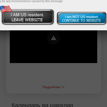
y for any inconvenience caused by this message.
Error loading YouTube: Video could not be
played
Подробнее
Календарь ва шарҳлар