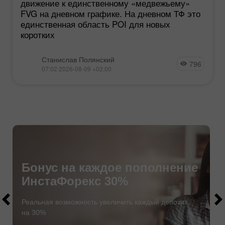
движение к единственному «медвежьему»
FVG на дневном графике. На дневном ТФ это
единственная область POI для новых
коротких
Станислав Полянский
796
07:02 2026-08-09 +02:00
Бонус на каждое пополнение
ИнстаФорекс 30%
$1000
$1000
Реальная возможность увеличить каждый депозит
на 30%