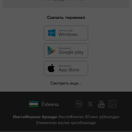
Скачать терминал
Смотреть еще...
Ўзбекча
ИнстаФорекс бренди
ИнстаФинтех КГнинг рўйхатдан
ўтказилган мулки ҳисобланади