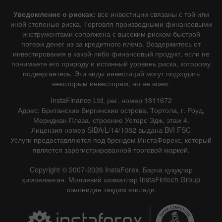
Уведомление о рисках:
все инвестиции связаны с той или
иной степенью риска. Торговля производными финансовыми
инструментами сопряжена с высоким риском быстрой
потери денег из-за кредитного плеча. Воздержитесь от
инвестирования в какой-либо финансовый продукт, если не
понимаете его природу и истинный уровень риска, которому
подвергаетесь. Эти виды инвестиций могут подходить
некоторым инвесторам, но не всем.
InstaFinance Ltd, рег. номер 1811672
Адрес: Британские Виргинские острова, Тортола, г. Роуд,
Меридиан Плаза, строение Уотерс Эдж, этаж 4.
Лицензия номер SIBA/L/14/1082 выдана BVI FSC
Услуги предоставляются под брендом ИнстаФорекс, который
является зарегистрированной торговой маркой.
Copyright © 2007-2026 InstaForex. Барча ҳуқуқлар
ҳимояланган. Молиявий хизматлар InstaFintech Group
томонидан тақдим этилади.