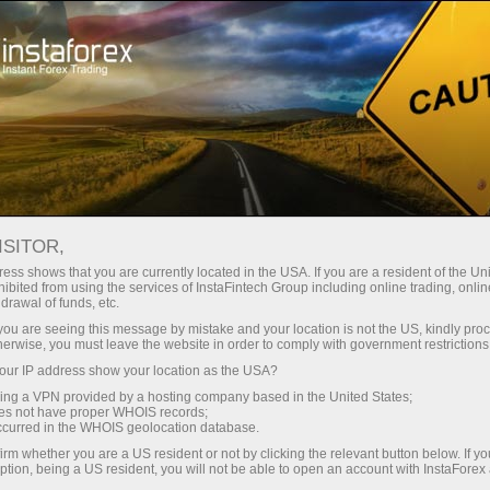
Трейдерам
Форекс аналитика
Форекс ТВ
Форекс-видео новости
ISITOR,
ess shows that you are currently located in the USA. If you are a resident of the Uni
ibited from using the services of InstaFintech Group including online trading, online
drawal of funds, etc.
k you are seeing this message by mistake and your location is not the US, kindly pro
herwise, you must leave the website in order to comply with government restrictions
ur IP address show your location as the USA?
счёт
Савдо
sing a VPN provided by a hosting company based in the United States;
oes not have proper WHOIS records;
occurred in the WHOIS geolocation database.
ньги
Демо-
irm whether you are a US resident or not by clicking the relevant button below. If y
ption, being a US resident, you will not be able to open an account with InstaForex