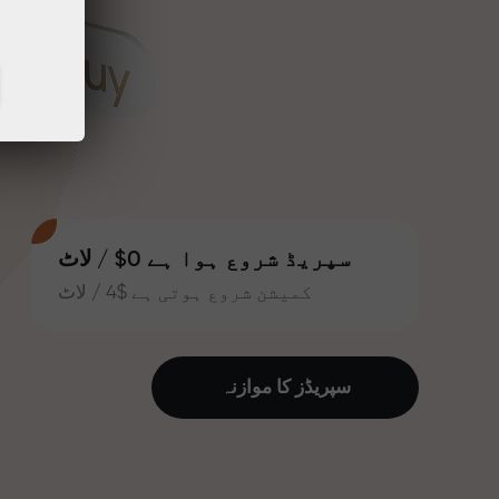
سپریڈ شروع ہوا ہے 0$ / لاٹ
کمیشن شروع ہوتی ہے $4 / لاٹ
سپریڈز کا موازنہ