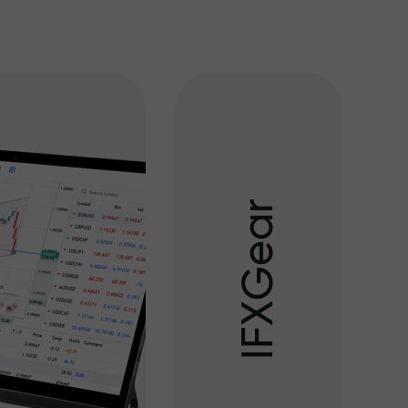
r
a
e
G
X
F
I