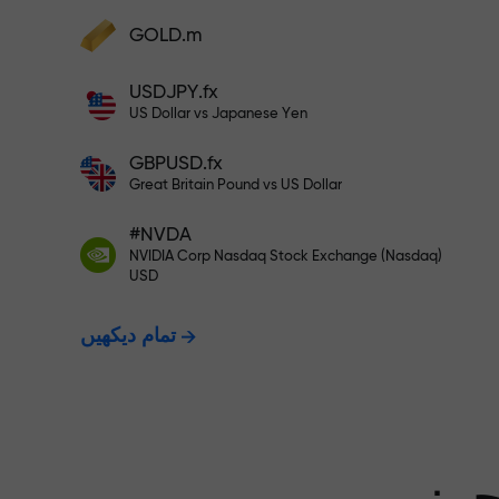
GOLD.m
فنڈز جمع کریں اور اپنے ڈپازٹ سے 1,000 گنا بڑا
بونس وصول کریں۔ X1000 کوئی ٹائپنگ
USDJPY.fx
ت - ہم آپ کے
نہیں ہے۔ ڈپازٹ جتنا بڑا ہوگا، اتنا
US Dollar vs Japanese Yen
ہی زیادہ ضرب ہوگا۔
GBPUSD.fx
ت دیتے ہیں۔
Great Britain Pound vs US Dollar
#NVDA
NVIDIA Corp Nasdaq Stock Exchange (Nasdaq)
X1000 تک کا بونس — مارکیٹ میں
USD
تمام دیکھیں
سے بڑا ضرب