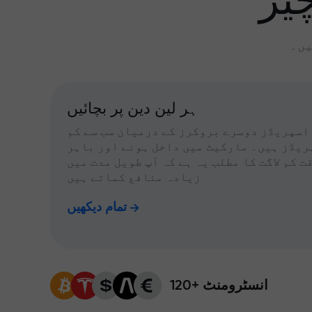
یز
یں۔
ہر لین دین پر بچائیں
اسپریڈز دوسرے بروکرز کے درمیان سب سے کم
ریڈز ہیں۔ مارکیٹ میں داخل ہونے اور باہر
ت کم لاگت کا مطلب یہ ہے کہ آپ طویل مدت میں
زیادہ منافع کماتے ہیں
تمام دیکھیں
120+ انسٹرومنٹ