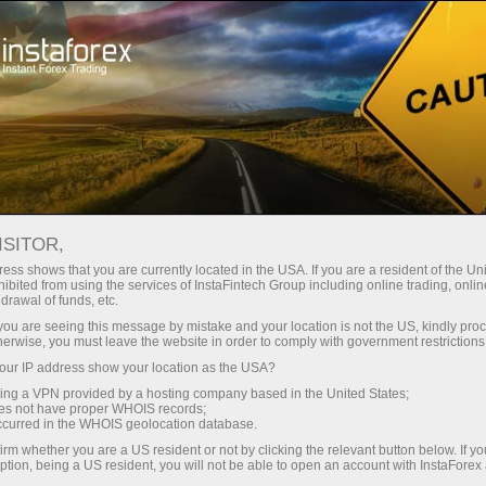
لوانا
تجارتی پلیٹ فارم
فوری اکاونٹ کھولیں
سرمایہ کاروں کے
شراکت داروں کے
 آموز کے لیے
مہما
لیے
لئے
staFo
ISITOR,
ess shows that you are currently located in the USA. If you are a resident of the Uni
ibited from using the services of InstaFintech Group including online trading, online
drawal of funds, etc.
k you are seeing this message by mistake and your location is not the US, kindly pro
herwise, you must leave the website in order to comply with government restrictions
ur IP address show your location as the USA?
sing a VPN provided by a hosting company based in the United States;
oes not have proper WHOIS records;
occurred in the WHOIS geolocation database.
irm whether you are a US resident or not by clicking the relevant button below. If y
ption, being a US resident, you will not be able to open an account with InstaForex