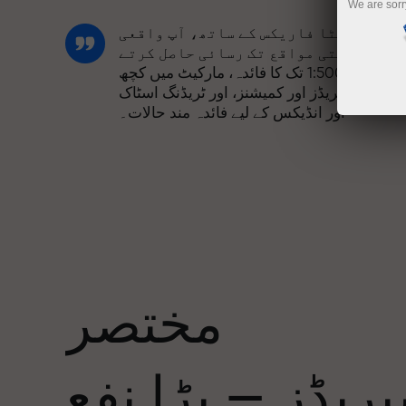
We are sorr
انسٹا فاریکس کے ساتھ، آپ واقعی
مسابقتی مواقع تک رسائی حاصل کرتے
ہیں: 1:5000 تک کا فائدہ، مارکیٹ میں کچھ
بہترین اسپریڈز اور کمیشنز، اور ٹریڈنگ اسٹاک
اور انڈیکس کے لیے فائدہ مند حالات۔
ہم نے ایک بونس سسٹم تیار کیا ہے جو ٹریڈنگ
کو مزید دلکش بناتا ہے۔ ہر انسٹا فاریکس
ا
کلائنٹ اپنے ڈپازٹ پر 30% تک کا بونس حاصل
کر سکتا ہے اور دیگر پروموشنز اور
صوصی پیشکشوں سے فائدہ اٹھا سکتا ہے۔
مختصر
ریک کی رفتار اور تجارت کی رفتار ایک
جیسی قدروں کا اشتراک کرتی ہے۔ ایلس
ریڈز — بڑا نفع
لوپرائس ٹریڈنگ کی دنیا میں ڈرائیو