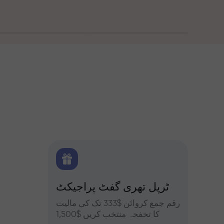
 بونس
ٹرپل تھری گفٹ پراجیکٹ
کے ساتھ تجزیات
یں حصہ
رقم جمع کروائن $333 تک کی مالیت
فاریکس، ک
فہ کریں
کا تحفحہ منتخب کریں $1,500