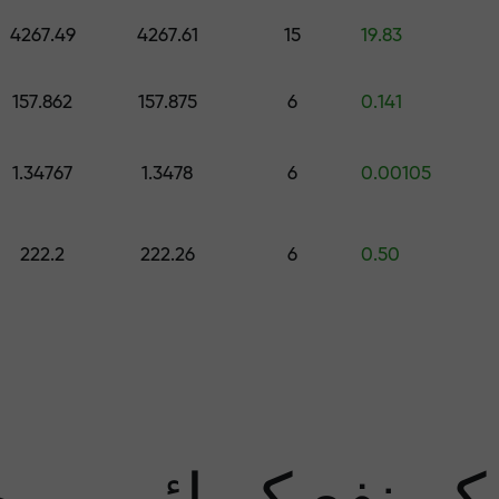
اپنے اکاونٹ میں جمع کروائیں $333 — اور حاصل کریں تک کا تحفہ $1,500
4267.49
4267.61
15
19.83
رے سے پاک تجار
157.862
157.875
6
0.141
1.34767
1.3478
6
0.00105
منافع کی ضمان
222.2
222.26
6
0.50
سب 