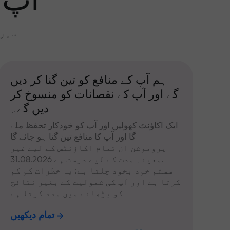
آپ 
سپری
ہم آپ کے منافع کو تین گنا کر دیں
گے اور آپ کے نقصانات کو منسوخ کر
دیں گے۔
ایک اکاؤنٹ کھولیں اور آپ کو خودکار تحفظ ملے
گا اور آپ کا منافع تین گنا ہو جائے گا
پروموشن ان تمام اکاؤنٹس کے لیے غیر
معینہ مدت کے لیے درست ہے 31.08.2026.
سسٹم خود بخود چلتا ہے: یہ خطرات کو کم
کرتا ہے اور آپ کی شمولیت کے بغیر نتائج
کو بڑھانے میں مدد کرتا ہے
تمام دیکھیں