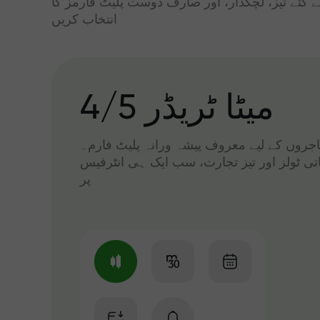
ے گئے تیز، لچکدار، اور صارف دوست پلیٹ فارمز کا
انتخاب کریں
میٹا ٹریڈر 4/5
 تاجروں کے لیے معروف پیشہ ورانہ پلیٹ فارم۔
اتی ٹولز اور تیز تجارت، سب ایک ہی انٹرفیس
پر