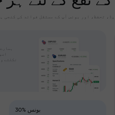
کے نفع کے لئے ہر چ
ڈ، تحفظ، اور بونس آپ کے مستقل فوائد کی کنجی ہ
ہمارے 
اسپ
نکلتے وق
30% بونس