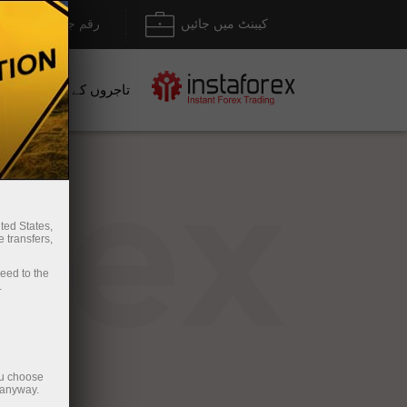
کیبنٹ میں جائیں
رقم جمع کروانا / نک
تاجروں کے لیے
نو
rex
ted States,
 transfers,
ceed to the
.
ou choose
 anyway.