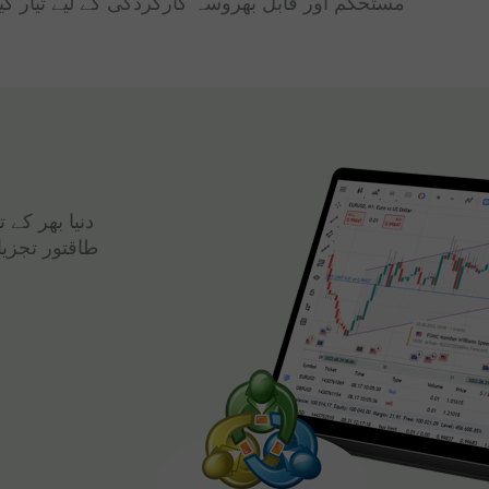
مستحکم اور قابل بھروسہ کارکردگی کے لیے تیار کی
دنیا بھر کے
طاقتور تجزی