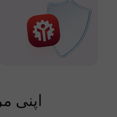
اپنی م