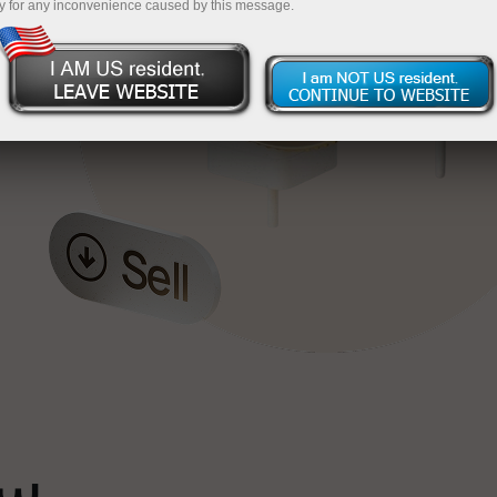
y for any inconvenience caused by this message.
خ
ٹ
سپ