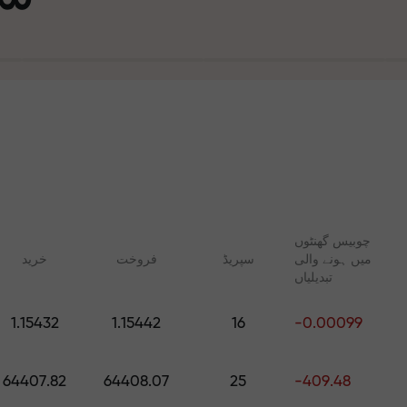
چوبیس گھنٹوں
میں ہونے والی
سپریڈ
فروخت
خرید
تجارت ا
تبدیلیاں
ت
1.15432
1.15442
16
-0.00099
آپ کا اپن
 FX.CO
آن لائن کوسسز
رپٹو، اور فیوچرز کے لیے
شروع سے ٹریڈنگ سیکھیں — تمام
64407.82
64408.07
25
-409.48
روزانہ کی پیش گوئیاں
مراحل کے لیے کورسز اور ویبنرز