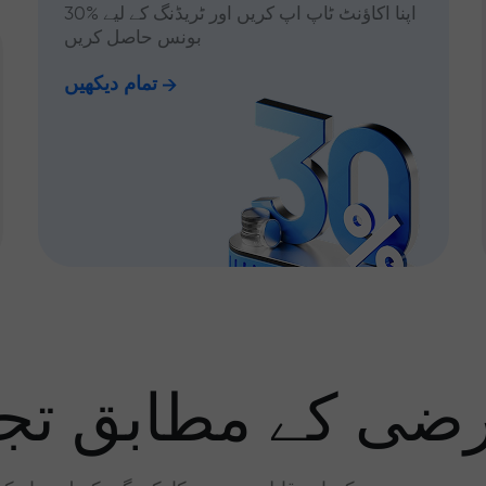
اپنا اکاؤنٹ ٹاپ اپ کریں اور ٹریڈنگ کے لیے %30
بونس حاصل کریں
تمام دیکھیں
رضی کے مطابق تجا