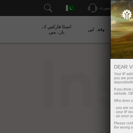
سپورٹ
انسٹا فارکس کے
ت
وقفہ لیں
بارے میں
In
DEAR V
Your IP addr
you are proh
deposit/with
If you thin
website. Ot
Why does yo
- you are u
- your IP d
- an error 
Please conf
the wrong o