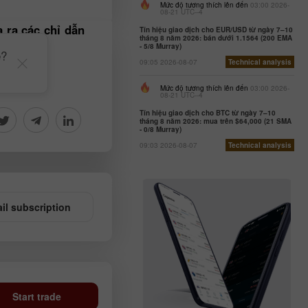
Mức độ tương thích lên đến
03:00 2026-
08-21 UTC--4
 ra các chỉ dẫn
Tín hiệu giao dịch cho EUR/USD từ ngày 7–10
tháng 8 năm 2026: bán dưới 1.1564 (200 EMA
- 5/8 Murray)
e?
09:05 2026-08-07
Technical analysis
Mức độ tương thích lên đến
03:00 2026-
08-21 UTC--4
Tín hiệu giao dịch cho BTC từ ngày 7–10
tháng 8 năm 2026: mua trên $64,000 (21 SMA
- 0/8 Murray)
09:03 2026-08-07
Technical analysis
il subscription
Start trade