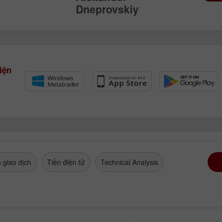
Dneprovskiy
Mở tài khoản
Mở tài khoản
Demo
Thực
Mở
Mở
iện
 giao dịch
Tiền điện tử
Technical Analysis