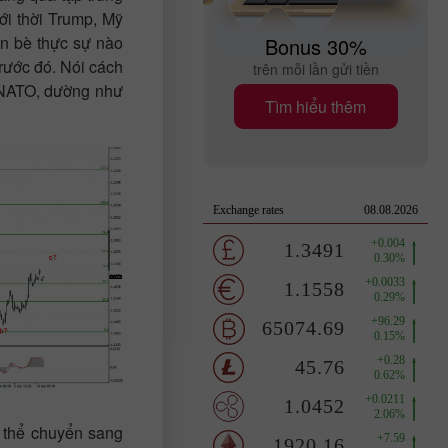
ới thời Trump, Mỹ
ạn bè thực sự nào
Bonus 30%
trước đó. Nói cách
trên mỗi lần gửi tiền
i NATO, dường như
Tìm hiểu thêm
ó thể chuyển sang