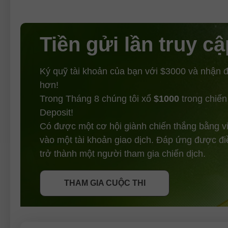
Tiền gửi lần truy cậ
Ký quỹ tài khoản của bạn với $3000 và nhận
hơn!
Trong Tháng 8 chúng tôi xổ
$1000
trong chiến
Deposit!
Có được một cơ hội giành chiến thắng bằng v
vào một tài khoản giao dịch. Đáp ứng được đi
NHẬN THƯỞNG
trở thành một người tham gia chiến dịch.
THAM GIA CUỘC THI
THAM GIA CUỘC THI
THAM GIA CUỘC THI