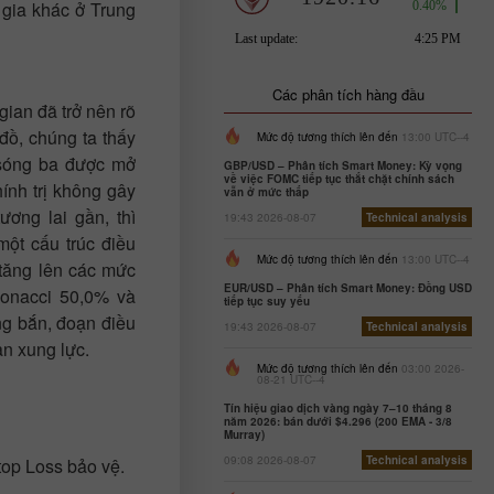
 gia khác ở Trung
:
Các phân tích hàng đầu
ian đã trở nên rõ
đồ, chúng ta thấy
Mức độ tương thích lên đến
13:00 UTC--4
 sóng ba được mở
GBP/USD – Phân tích Smart Money: Kỳ vọng
về việc FOMC tiếp tục thắt chặt chính sách
ính trị không gây
vẫn ở mức thấp
ương lai gần, thì
19:43 2026-08-07
Technical analysis
một cấu trúc điều
Mức độ tương thích lên đến
13:00 UTC--4
 tăng lên các mức
EUR/USD – Phân tích Smart Money: Đồng USD
bonacci 50,0% và
tiếp tục suy yếu
ng bắn, đoạn điều
19:43 2026-08-07
Technical analysis
n xung lực.
Mức độ tương thích lên đến
03:00 2026-
08-21 UTC--4
Tín hiệu giao dịch vàng ngày 7–10 tháng 8
năm 2026: bán dưới $4.296 (200 EMA - 3/8
Murray)
09:08 2026-08-07
Technical analysis
top Loss bảo vệ.