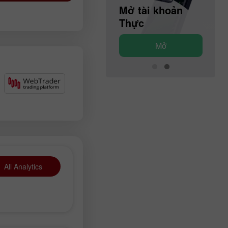
Mở tài khoản
Mở tài khoản
Demo
Thực
Mở
Mở
All Analytics