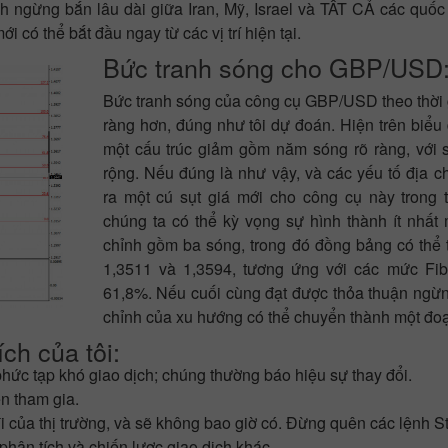
h ngừng bắn lâu dài giữa Iran, Mỹ, Israel và TẤT CẢ các quốc
 có thể bắt đầu ngay từ các vị trí hiện tại.
Bức tranh sóng cho GBP/USD
Bức tranh sóng của công cụ GBP/USD theo thời g
ràng hơn, đúng như tôi dự đoán. Hiện trên biểu 
một cấu trúc giảm gồm năm sóng rõ ràng, với
rộng. Nếu đúng là như vậy, và các yếu tố địa ch
ra một cú sụt giá mới cho công cụ này trong t
chúng ta có thể kỳ vọng sự hình thành ít nhất 
chỉnh gồm ba sóng, trong đó đồng bảng có thể
1,3511 và 1,3594, tương ứng với các mức Fi
61,8%. Nếu cuối cùng đạt được thỏa thuận ngừ
chỉnh của xu hướng có thể chuyển thành một đoạ
ch của tôi:
phức tạp khó giao dịch; chúng thường báo hiệu sự thay đổi.
ên tham gia.
 của thị trường, và sẽ không bao giờ có. Đừng quên các lệnh S
phân tích và chiến lược giao dịch khác.