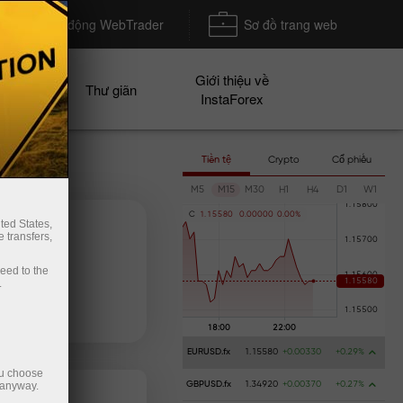
Khởi động WebTrader
Sơ đồ trang web
Giới thiệu về
n dịch
Thư giãn
InstaForex
Tiền tệ
Crypto
Cổ phiếu
M5
M15
M30
H1
H4
D1
W1
C
1
.
1
5
5
8
0
0
.
0
0
0
0
0
0
.
0
0
%
ted States,
 transfers,
ceed to the
.
iền gửi
Rút tiền
EURUSD.fx
1.15580
+0.00330
+0.29%
ou choose
 anyway.
GBPUSD.fx
1.34920
+0.00370
+0.27%