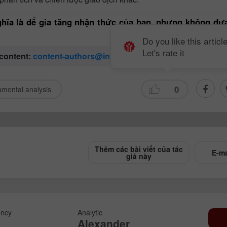
ghĩa là để gia tăng nhận thức của bạn, nhưng không đưa
Do you like this articl
Let's rate it
 content:
content-authors@instaforex.com
0
mental analysis
Thêm các bài viết của tác
E-ma
giả này
ncy
Analytic
Alexander