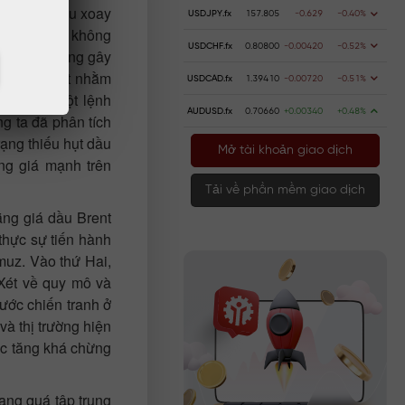
 toàn cầu đều xoay
USDJPY.fx
157.805
-0.629
-0.40%
 Cụ thể là không
USDCHF.fx
0.80800
-0.00420
-0.52%
trả hành động gây
 thể áp đặt nhằm
USDCAD.fx
1.39410
-0.00720
-0.51%
ủa Iran. Một lệnh
AUDUSD.fx
0.70660
+0.00340
+0.48%
g ta đã phân tích
rạng thiếu hụt dầu
Mở tài khoản giao dịch
ng giá mạnh trên
Tải về phần mềm giao dịch
ằng giá dầu Brent
thực sự tiến hành
muz. Vào thứ Hai,
Xét về quy mô và
ước chiến tranh ở
à thị trường hiện
ức tăng khá chừng
ang quá tập trung