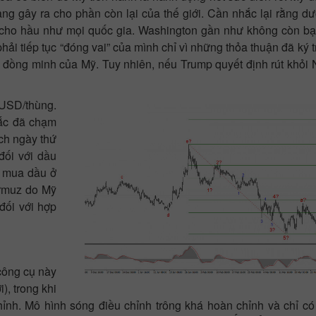
ng gây ra cho phần còn lại của thế giới. Cần nhắc lại rằng dư
ối cho hầu như mọi quốc gia. Washington gần như không còn b
hải tiếp tục “đóng vai” của mình chỉ vì những thỏa thuận đã ký 
thế đồng minh của Mỹ. Tuy nhiên, nếu Trump quyết định rút khỏ
 USD/thùng.
Bắc đã chạm
ch ngày thứ
đối với dầu
n mua dầu ở
ormuz do Mỹ
đối với hợp
công cụ này
, trong khi
hỉnh. Mô hình sóng điều chỉnh trông khá hoàn chỉnh và chỉ c