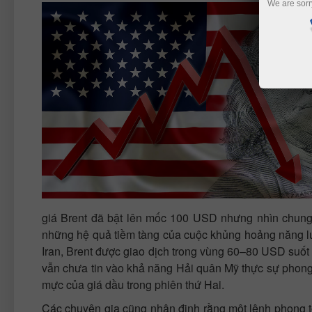
We are sorr
giá Brent đã bật lên mốc 100 USD nhưng nhìn chung 
những hệ quả tiềm tàng của cuộc khủng hoảng năng lư
Iran, Brent được giao dịch trong vùng 60–80 USD suốt 
vẫn chưa tin vào khả năng Hải quân Mỹ thực sự phong
mực của giá dầu trong phiên thứ Hai.
Các chuyên gia cũng nhận định rằng một lệnh phong tỏ