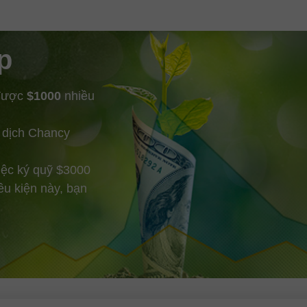
Google
p
 được
$1000
nhiều
 dịch Chancy
iệc ký quỹ $3000
ều kiện này, bạn