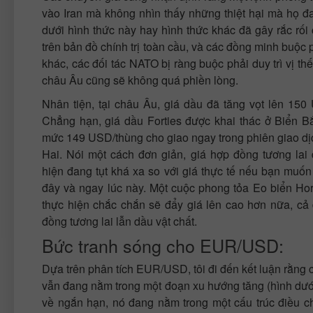
vào Iran mà không nhìn thấy những thiệt hại mà họ đa
dưới hình thức này hay hình thức khác đã gây rắc r
trên bản đồ chính trị toàn cầu, và các đồng minh buộc p
khác, các đối tác NATO bị ràng buộc phải duy trì vị 
châu Âu cũng sẽ không quá phiền lòng.
Nhân tiện, tại châu Âu, giá dầu đã tăng vọt lên 150
Chẳng hạn, giá dầu Forties được khai thác ở Biển 
mức 149 USD/thùng cho giao ngay trong phiên giao dị
Hai. Nói một cách đơn giản, giá hợp đồng tương lai 
hiện đang tụt khá xa so với giá thực tế nếu bạn muố
đây và ngay lúc này. Một cuộc phong tỏa Eo biển H
thực hiện chắc chắn sẽ đẩy giá lên cao hơn nữa, cả 
đồng tương lai lẫn dầu vật chất.
Bức tranh sóng cho EUR/USD:
Dựa trên phân tích EUR/USD, tôi đi đến kết luận rằng 
vẫn đang nằm trong một đoạn xu hướng tăng (hình dưới)
về ngắn hạn, nó đang nằm trong một cấu trúc điều c