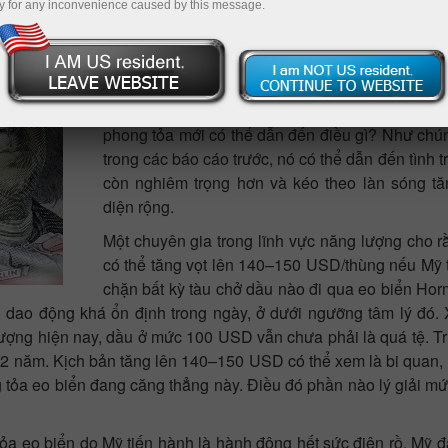
y for any inconvenience caused by this message.
Hiện tại, mọi cuộc thảo luận trên các thị trường
quanh một chủ đề – phong tỏa eo biển Hormuz.
phải lệnh phong tỏa do Iran khởi xướng để đáp 
hấn của Mỹ, mà là phương án Donald Trump có
hạn chế dòng tiền tài chính từ nguồn dầu mỏ c
phong tỏa mới có thể dẫn đến điều gì? Như chún
trong các báo cáo trước, nó có thể dẫn đến tình t
còn nghiêm trọng hơn và kéo theo làn sóng tă
diện rộng.
Một chuyên gia trong lĩnh vực năng lượng cho r
có thể tăng vọt lên 140–150 USD/thùng nếu Mỹ 
chặn bất kỳ tàu chở dầu nào đi qua eo biển Hor
dao động khá ổn định trong ngày, ở dưới ngưỡng tâm lý đó. 
ợng hiện nay, dầu ở mức 100 USD vẫn chưa phải là quá tệ. Tr
2 năm. Kịch bản tăng lên 140–150 USD có thể xem là bi quan, v
 tỏa eo biển đang căng thẳng này. Điều đó phần nào lý giải m
a eo biển do Mỹ tiến hành là hành động hết sức điên rồ. Mỹ đ