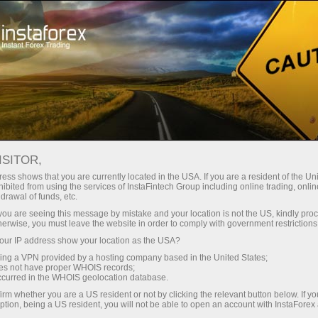
oản ngay lập tức
Tải nền tảng giao dịch Metatrader
 người mới bắt
Dành cho nhà đầu
Dành cho đối tác
Các chiế
đầu
tư
ch
Fundamental analysis
ISITOR,
ess shows that you are currently located in the USA. If you are a resident of the Uni
ibited from using the services of InstaFintech Group including online trading, online
Chuẩn bị cho kịch bản giá dầu đạt 150 USD
drawal of funds, etc.
k you are seeing this message by mistake and your location is not the US, kindly pro
herwise, you must leave the website in order to comply with government restrictions
Nạp t
ur IP address show your location as the USA?
sing a VPN provided by a hosting company based in the United States;
oes not have proper WHOIS records;
occurred in the WHOIS geolocation database.
irm whether you are a US resident or not by clicking the relevant button below. If y
ption, being a US resident, you will not be able to open an account with InstaForex