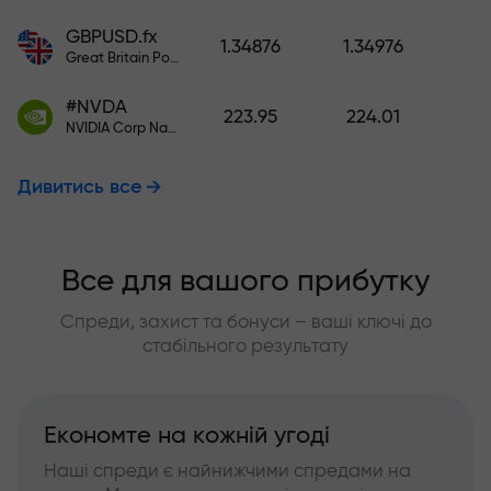
GBPUSD.fx
1.34876
1.34976
Great Britain Pound vs US Dollar
#NVDA
223.95
224.01
NVIDIA Corp Nasdaq Stock Exchange (Nasdaq) USD
Дивитись все
Все для вашого прибутку
Спреди, захист та бонуси – ваші ключі до
стабільного результату
Економте на кожній угоді
Наші спреди є найнижчими спредами на