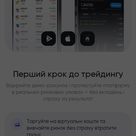
Перший крок до трейдингу
Відкрийте демо-рахунок і протестуйте платформу
в реальних ринкових умовах — без вкладень і
страху за результат
Торгуйте на віртуальні кошти та
вивчайте ринок без страху втратити
гроші