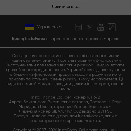
Дивитися ще...
Українська
Бренд InstaForex
є зареєстрованою торговою маркою
Сповіщення про ризики: всі інвестиції пов'язані з тим чи
іншим ступенем ризику. Торгівля похідними фінансовими
інструментами пов'язана з високим ризиком швидкої втрати
грошей через кредитне плече. Утримайтеся від інвестування
в будь-який фінансовий продукт, якщо не розумієте його
природу та істинний рівень ризику, якому наражаєтеся. Ці
види інвестицій можуть підходити деяким інвесторам, але не
всім.
InstaFinance Ltd, рег. номер 1811672
Адрес: Британские Виргинские острова, Тортола, г. Роуд,
Меридиан Плаза, строение Уотерс Эдж, этаж 4.
Лицензия номер SIBA/L/14/1082 выдана BVI FSC
Послуги надаються під брендом ІнстаФорекс, який є
зареєстрованою торговою маркою.
Copyright © 2007-2026 InstaForex. Всі права захищені.