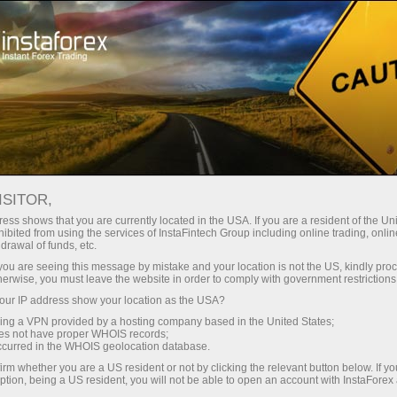
Мінімальні спреди - максимум
вигоди
ISITOR,
ess shows that you are currently located in the USA. If you are a resident of the Uni
Бонус 30% на кожен депозит
ibited from using the services of InstaFintech Group including online trading, online
З InstaForex ви отримуєте доступ
drawal of funds, etc.
до дійсно конкурентних
k you are seeing this message by mistake and your location is not the US, kindly pro
можливостей: кредитне плече до
herwise, you must leave the website in order to comply with government restrictions
1:5000, одні з найкращих
ur IP address show your location as the USA?
Швидкість
спредів та комісій на ринку, а
sing a VPN provided by a hosting company based in the United States;
також привабливі умови для
oes not have proper WHOIS records;
у трейдингу і на трасі
occurred in the WHOIS geolocation database.
торгівлі акціями та індексами
irm whether you are a US resident or not by clicking the relevant button below. If y
ption, being a US resident, you will not be able to open an account with InstaForex
Ваш особистий джекпот подарунків
Ми розробили бонусну систему,