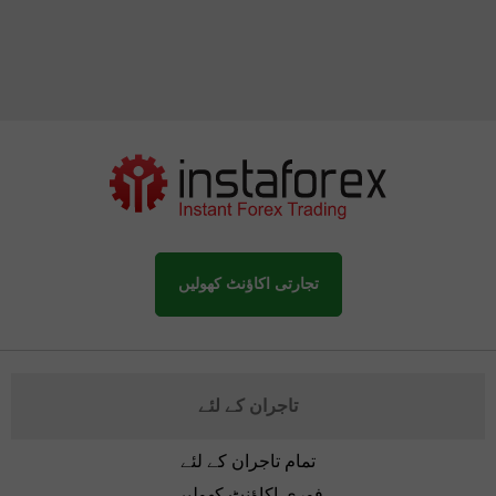
تجارتی اکاؤنٹ کھولیں
تاجران کے لئے
تمام تاجران کے لئے
فوری اکاؤنٹ کھولیں