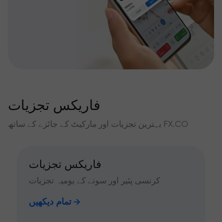
فاریکس تجزیات
بہترین تجزیات اور مارکیٹ کے جائزے کے ساتھ FX.CO
فاریکس تجزیات
کرنسی پئیر اور سونے کے یومیہ تجزیات
تمام دیکھیں