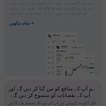
سے کم اسپریڈز ہیں۔ مارکیٹ میں داخل ہونے
اور باہر نکلتے وقت کم لاگت کا مطلب یہ ہے کہ
آپ طویل مدت میں زیادہ منافع کماتے ہیں
تمام دیکھیں
ہم آپ کے منافع کو تین گنا کر دیں گے اور
آپ کے نقصانات کو منسوخ کر دیں گے۔
ایک اکاؤنٹ کھولیں اور آپ کو خودکار تحفظ ملے گا اور