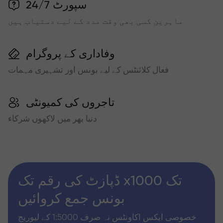
سپورٹ 24/7
ماہرین کسی بھی وقت مدد کے لیے دستیاب ہیں
وفاداری کے پروگرام
فعال کلائنٹس کے لیے بونس اور تشہیری مہمات
تاجروں کی کمیونٹی
دنیا بھر میں لاکھوں شرکاء
ڈپازٹ کی رقم تک x1000 تک
بونس جمع کروائیں
خصوصی ایکس اکاونٹس نہ صرف 1:5000 کے لیوریج