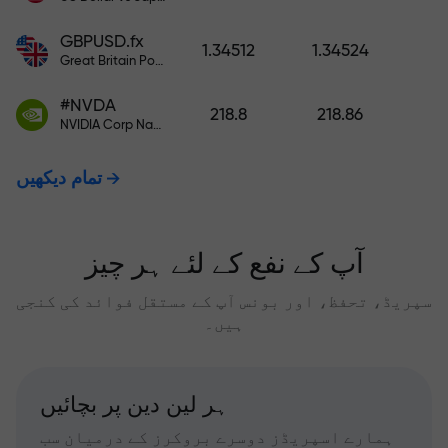
GBPUSD.fx
1.34512
1.34524
Great Britain Pound vs US Dollar
#NVDA
218.8
218.86
NVIDIA Corp Nasdaq Stock Exchange (Nasdaq) USD
تمام دیکھیں
آپ کے نفع کے لئے ہر چیز
سپریڈ، تحفظ، اور بونس آپ کے مستقل فوائد کی کنجی
ہیں۔
ہر لین دین پر بچائیں
ہمارے اسپریڈز دوسرے بروکرز کے درمیان سب