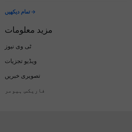
تمام دیکھیں
مزید معلومات
ٹی وی نیوز
ویڈیو تجزیات
تصویری خبریں
فاریکس ہیومر