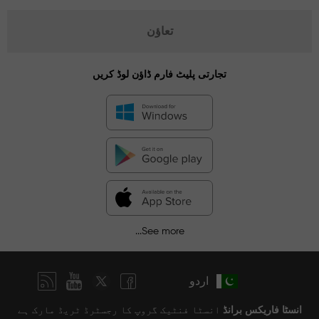
تعاؤن
تجارتی پلیٹ فارم ڈاؤن لوڈ کریں
See more...
اردو
انسٹا فاریکس برانڈ
انسٹا فنٹیک گروپ کا رجسٹرڈ ٹریڈ مارک ہے