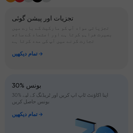
تجزیات اور پیشن گوئی
تجزیاتی مواد آپ کو مارکیٹ کے بارے میں
بصیرت فراہم کرتا ہے اور اعتماد کے ساتھ
تجارت کرنے میں آپ کی مدد کرتا ہے
تمام دیکھیں
30% بونس
اپنا اکاؤنٹ ٹاپ اپ کریں اور ٹریڈنگ کے لیے %30
بونس حاصل کریں
تمام دیکھیں