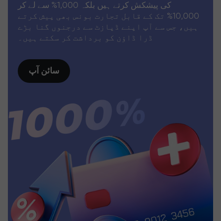
کی پیشکش کرتے ہیں بلکہ 1,000% سے لے کر
10,000% تک کے قابل تجارت بونس بھی پیش کرتے
ہیں، جس سے آپ اپنے ڈپازٹ سے درجنوں گنا بڑے
ڈرا ڈاؤن کو برداشت کر سکتے ہیں۔
سائن آپ