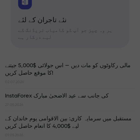
نئے تاجران کے لئے
ہر وہ چیز جو آپ کو کامیاب ٹریڈنگ کے
لیے درکار ہے
مالی رکاوٹوں کو مات دیں — اس جولائی $5,000 جیتنے
کا موقع حاصل کریں!
02.07.2026
InstaForex کی جانب سے عید الاضحیٰ مبارک
27.05.2026
مستقبل میں سرمایہ کاری: بین الاقوامی یوم خاندان کے
لیے $4,000 کا انعام حاصل کریں
01.05.2026