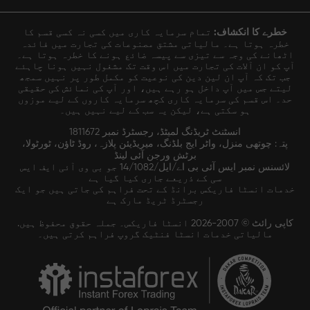
خطرے کا انکشاف:
تمام سرمایہ کاری میں کسی نہ کسی قسم کا
خطرہ ہوتا ہے۔ مالیاتی مشتق مصنوعات کی تجارت میں فائدہ
اٹھانے کی وجہ سے تیزی سے پیسہ ضائع ہونے کا خطرہ ہوتا ہے۔
آپ کو ان آلات کی تجارت میں اس وقت تک مشغول نہیں ہونا چاہئے
جب تک کہ آپ ان لین دین کی نوعیت کو مکمل طور پر نہیں سمجھ
لیتے جس میں آپ داخل ہو رہے ہیں، اور آپ کی نمائش کی حقیقی
حد۔ اس قسم کی سرمایہ کاری کچھ سرمایہ کاروں کے لیے موزوں
ہو سکتی ہے، لیکن یہ سب کے لیے نہیں ہیں۔
انسٹنٹ ٹریڈنگ لمیٹڈ، رجسٹرڈ نمبر 1811672
پتہ: چوتھی منزل، واٹر ایج بلڈنگ، میریڈیئن پلازہ، روڈ ٹاؤن، ٹورٹولا،
برٹش ورجن آئی لینڈ
لائسنس نمبر ایس آئی بی اے/ایل/14/1082 جو بی وی آئی ایف ایس
سی کے ذریعے جاری کیا گیا ہے
خدمات انسٹا فاریکس برانڈ کے تحت فراہم کی جاتی ہیں جو ایک
رجسٹرڈ ٹریڈ مارک ہے
کاپی رائٹ © 2007-2026 انسٹا فاریکس۔ جملہ حقوق محفوظ ہیں.
مالیاتی خدمات انسٹا فنٹیک گروپ فراہم کرتی ہیں۔