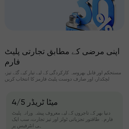
اپنی مرضی کے مطابق تجارتی پلیٹ
فارم
مستحکم اور قابل بھروسہ کارکردگی کے لیے تیار کیے گئے تیز،
لچکدار، اور صارف دوست پلیٹ فارمز کا انتخاب کریں
میٹا ٹریڈر 4/5
دنیا بھر کے تاجروں کے لیے معروف پیشہ ورانہ پلیٹ
فارم۔ طاقتور تجزیاتی ٹولز اور تیز تجارت، سب ایک
ہی انٹرفیس پر