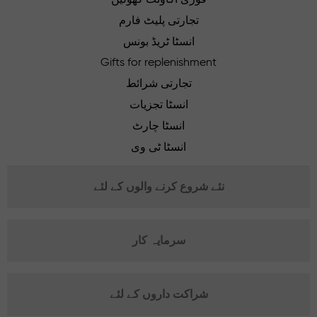
تجارتی پلیٹ فارم
انسٹا ٹریڈ بونس
Gifts for replenishment
تجارتی شرائط
انسٹا تجزیات
انسٹا چارٹ
انسٹا ٹی وی
نئے شروع کرنے والوں کے لئے
سرمایہ کار
شراکت داروں کے لئے