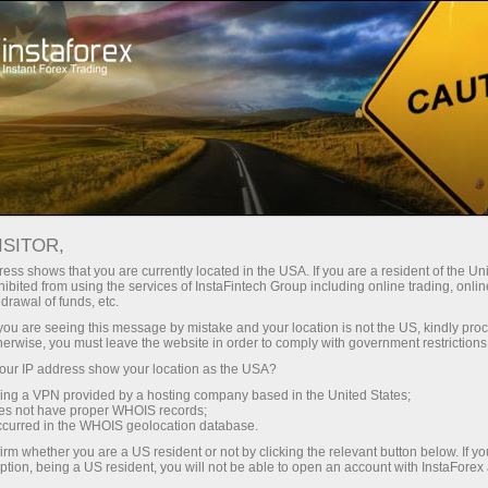
مختصر
سپریڈز — بڑا نفع
ISITOR,
ess shows that you are currently located in the USA. If you are a resident of the Uni
30% بونس
ibited from using the services of InstaFintech Group including online trading, online
انسٹا فاریکس کے ساتھ، آپ
drawal of funds, etc.
واقعی مسابقتی مواقع تک رسائی
ہر ڈیپازٹ پر
k you are seeing this message by mistake and your location is not the US, kindly pro
حاصل کرتے ہیں: 1:5000 تک کا فائدہ،
herwise, you must leave the website in order to comply with government restrictions
مارکیٹ میں کچھ بہترین اسپریڈز اور
ur IP address show your location as the USA?
رفتار
کمیشنز، اور ٹریڈنگ اسٹاک اور انڈیکس
sing a VPN provided by a hosting company based in the United States;
کے لیے فائدہ مند حالات۔
oes not have proper WHOIS records;
تجارت اور ہائی ویز پر
occurred in the WHOIS geolocation database.
irm whether you are a US resident or not by clicking the relevant button below. If y
ption, being a US resident, you will not be able to open an account with InstaForex
ہم نے ایک بونس سسٹم تیار کیا ہے جو
آپ کا اپنا گفٹ جیک پوٹ