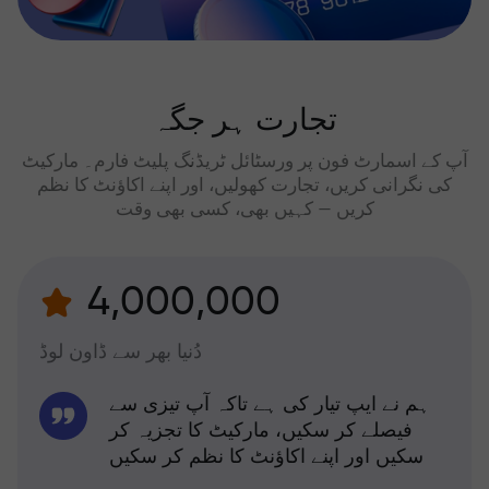
تجارت ہر جگہ
آپ کے اسمارٹ فون پر ورسٹائل ٹریڈنگ پلیٹ فارم۔ مارکیٹ
کی نگرانی کریں، تجارت کھولیں، اور اپنے اکاؤنٹ کا نظم
کریں — کہیں بھی، کسی بھی وقت
4,000,000
دُنیا بھر سے ڈاون لوڈ
ہم نے ایپ تیار کی ہے تاکہ آپ تیزی سے
فیصلے کر سکیں، مارکیٹ کا تجزیہ کر
سکیں اور اپنے اکاؤنٹ کا نظم کر سکیں