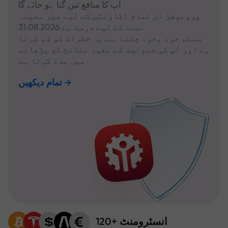
آپ کا منافع تین گنا ہو جائے گا
پروموشن ان تمام اکاؤنٹس کے لیے غیر معینہ
مدت کے لیے درست ہے 31.08.2026.
سسٹم خود بخود چلتا ہے: یہ خطرات کو کم کرتا
ہے اور آپ کی شمولیت کے بغیر نتائج کو بڑھانے
میں مدد کرتا ہے
تمام دیکھیں
120+ انسٹرومنٹ