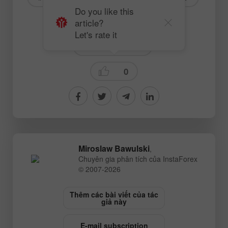
Do you like this
article?
# ETHUSD
# Crypto
Let's rate it
Crypto-currencies
0
Miroslaw Bawulski
,
Chuyên gia phân tích của InstaForex
© 2007-2026
Thêm các bài viết của tác
giả này
E-mail subscription