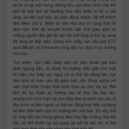
chính trị tại một trong những khu vực then chốt của thế
giới về mặt lịch sử thường thúc đẩy khẩu vị rủi ro gia
tăng, và tiền mã hóa, dù biến động mạnh, đã trở thành
tâm điểm chú ý. Niềm tin vào việc duy trì trạng thái ổn
định tạm thời đã khuyến khích các nhà giao dịch và
những người nắm giữ tài sản lớn mở rộng vị thế, kỳ vọng
đà tăng sẽ tiếp diễn. Dòng vốn chảy vào các quỹ ETF
spot Bitcoin và Ethereum cũng tiếp tục duy trì xu hướng
tích cực.
Tuy nhiên, cần hiểu rằng việc chỉ đơn thuần gia hạn
lệnh ngừng bắn, dù được thị trường diễn giải như một
tín hiệu cho thấy các nguy cơ có thể tác động tiêu cực
đến kinh tế toàn cầu đã giảm bớt, vẫn đồng nghĩa với
việc một thỏa thuận hòa bình thực sự còn rất xa. Rất
khó để dự đoán xu hướng này sẽ kéo dài bao lâu,
nhưng tình hình hiện tại cho thấy khá rõ cách các yếu tố
địa chính trị bên ngoài có thể tác động trực tiếp và đáng
kể đến diễn biến của thị trường tiền mã hóa. Dù vậy, bất
kỳ thay đổi nào trong giọng điệu hay lập trường của Mỹ
đều có thể khiến áp lực quay lại với tài sản số, vì thế
nhà giao dịch cần sẵn sàng cho kịch bản đó.