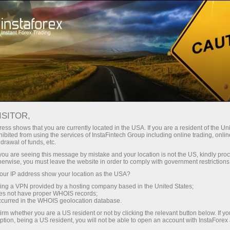
Dành cho Nhà giao dịch
Phân tích Forex
Đánh giá phân tích
Crypto-currencies
ISITOR,
ess shows that you are currently located in the USA. If you are a resident of the Uni
ibited from using the services of InstaFintech Group including online trading, online
22.04.2026 08:42 AM
drawal of funds, etc.
Các khuyến nghị giao dịch cho Bitcoin
k you are seeing this message by mistake and your location is not the US, kindly pro
herwise, you must leave the website in order to comply with government restrictions
và Ethereum vào ngày 22 tháng 4
ur IP address show your location as the USA?
sing a VPN provided by a hosting company based in the United States;
oes not have proper WHOIS records;
occurred in the WHOIS geolocation database.
Bitcoin và Ethereum tiếp tục đà tăng trưởng mạnh mẽ,
irm whether you are a US resident or not by clicking the relevant button below. If y
ption, being a US resident, you will not be able to open an account with InstaForex
được hưởng lợi từ những tin tức tích cực ở Trung Đông.