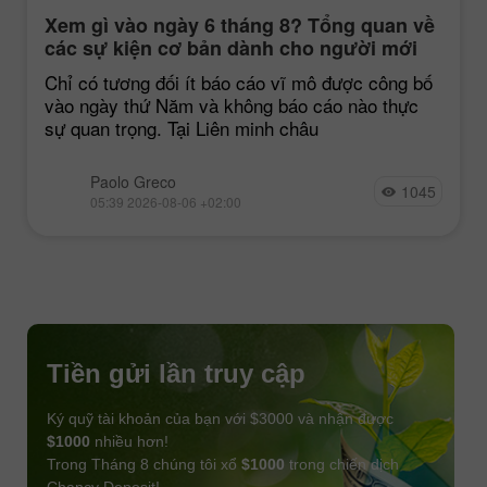
Xem gì vào ngày 6 tháng 8? Tổng quan về
các sự kiện cơ bản dành cho người mới
bắt đầu
Chỉ có tương đối ít báo cáo vĩ mô được công bố
vào ngày thứ Năm và không báo cáo nào thực
sự quan trọng. Tại Liên minh châu
Paolo Greco
1045
05:39 2026-08-06 +02:00
Tiền gửi lần truy cập
Ký quỹ tài khoản của bạn với $3000 và nhận được
$1000
nhiều hơn!
Trong Tháng 8 chúng tôi xổ
$1000
trong chiến dịch