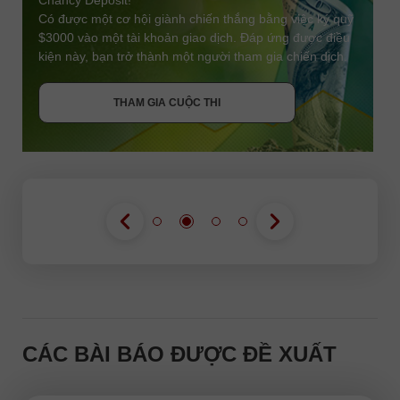
Chancy Deposit!
Có được một cơ hội giành chiến thắng bằng việc ký quỹ
$3000 vào một tài khoản giao dịch. Đáp ứng được điều
kiện này, bạn trở thành một người tham gia chiến dịch.
NHẬN THƯỞNG
THAM GIA CUỘC THI
THAM GIA CUỘC THI
THAM GIA CUỘC THI
CÁC BÀI BÁO ĐƯỢC ĐỀ XUẤT