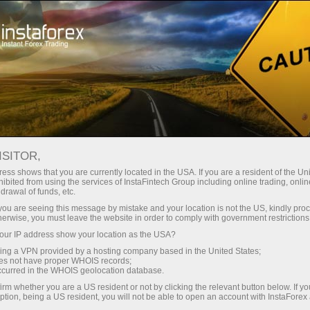
Partners area
فاریکس انفارمرز
فاریکس نیوز
INSTAFOREX INFORMER:
ISITOR,
فاریکس نیوز
ess shows that you are currently located in the USA. If you are a resident of the Uni
ibited from using the services of InstaFintech Group including online trading, online
drawal of funds, etc.
k you are seeing this message by mistake and your location is not the US, kindly pro
herwise, you must leave the website in order to comply with government restrictions
تجارتی اکاؤنٹ کھولیں
ur IP address show your location as the USA?
sing a VPN provided by a hosting company based in the United States;
oes not have proper WHOIS records;
ڈیمو اکاؤنٹ کھولیں
occurred in the WHOIS geolocation database.
irm whether you are a US resident or not by clicking the relevant button below. If y
ption, being a US resident, you will not be able to open an account with InstaForex