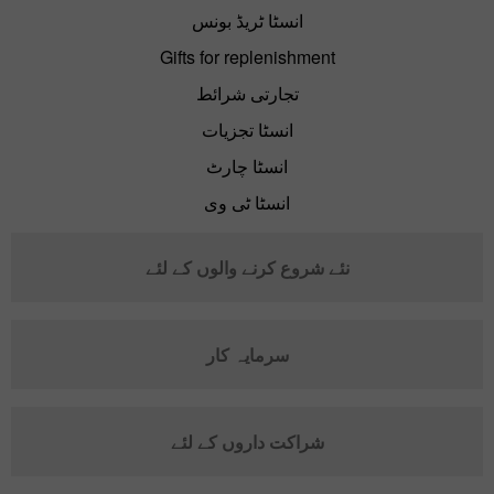
انسٹا ٹریڈ بونس
Gifts for replenishment
تجارتی شرائط
انسٹا تجزیات
انسٹا چارٹ
انسٹا ٹی وی
نئے شروع کرنے والوں کے لئے
سرمایہ کار
شراکت داروں کے لئے