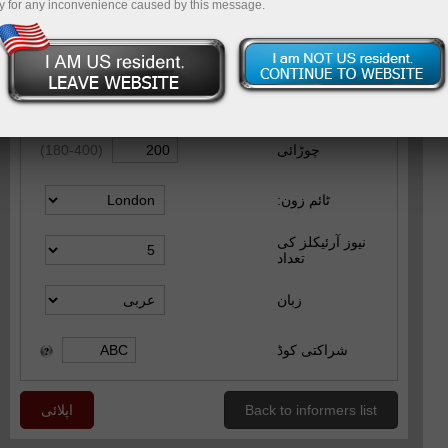
y for any inconvenience caused by this message.
Settings
بنیاد ی سیٹنگ
سٹائل
فانٹ
چوڑائی
(
400
-
180
)
ٹائم زون:
نیوز آرئیکلز کی
تعداد
زبان
شراکتی کوڈ
Back to informers list
اپلائی