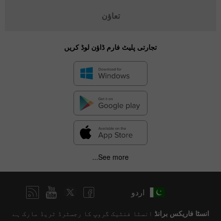
تعاؤن
تجارتی پلیٹ فارم ڈاؤن لوڈ کریں
See more...
اردو
انسٹا فاریکس برانڈ
انسٹا فنٹیک گروپ کا رجسٹرڈ ٹریڈ مارک ہے