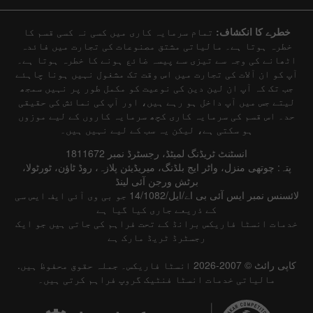
خطرے کا انکشاف:
تمام سرمایہ کاری میں کسی نہ کسی قسم کا
خطرہ ہوتا ہے۔ مالیاتی مشتق مصنوعات کی تجارت میں فائدہ
اٹھانے کی وجہ سے تیزی سے پیسہ ضائع ہونے کا خطرہ ہوتا ہے۔
آپ کو ان آلات کی تجارت میں اس وقت تک مشغول نہیں ہونا چاہئے
جب تک کہ آپ ان لین دین کی نوعیت کو مکمل طور پر نہیں سمجھ
لیتے جس میں آپ داخل ہو رہے ہیں، اور آپ کی نمائش کی حقیقی
حد۔ اس قسم کی سرمایہ کاری کچھ سرمایہ کاروں کے لیے موزوں
ہو سکتی ہے، لیکن یہ سب کے لیے نہیں ہیں۔
انسٹنٹ ٹریڈنگ لمیٹڈ، رجسٹرڈ نمبر 1811672
پتہ: چوتھی منزل، واٹر ایج بلڈنگ، میریڈیئن پلازہ، روڈ ٹاؤن، ٹورٹولا،
برٹش ورجن آئی لینڈ
لائسنس نمبر ایس آئی بی اے/ایل/14/1082 جو بی وی آئی ایف ایس سی
کے ذریعے جاری کیا گیا ہے
خدمات انسٹا فاریکس برانڈ کے تحت فراہم کی جاتی ہیں جو ایک
رجسٹرڈ ٹریڈ مارک ہے
کاپی رائٹ © 2007-2026 انسٹا فاریکس۔ جملہ حقوق محفوظ ہیں.
مالیاتی خدمات انسٹا فنٹیک گروپ فراہم کرتی ہیں۔