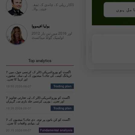
ڈاکار ریلی کے چاندی کے تمغہ
جیتنے والے
امل ہوں
Trader’s
امل ہوں
calendar
on
February
یولیا افیمووا
27: Dollar
2012 اور 2016 میں تین بار
bruised by
اولمپک گولڈ میڈلسٹ
donald
Trump
12:12 2025-
02-27 UTC+3
Top analytics
Trader’s
7 اگست کو یورو/امریکی ڈالر کے کرنسی جوڑے میں
calendar
ٹریڈنگ کیسے کی جائے؟ مبتدیوں کے لیے سادہ مشورے
on
اور ٹریڈ کا تجزیہ
February
19:50 2026-08-07
Trading plan
26:
Traders
7 اگست کو یورو/امریکی ڈالر کے لیے تجارتی تجاویز
exclude
اور تجزیہ: یورپی کرنسی جلد بازی سے گریزاں
usd from
19:39 2026-08-07
Trading plan
their
portfolios
7 اگست کو کن باتوں پر توجہ دی جائے؟ مبتدیوں کے
amid
لیے بنیادی واقعات کا تجزیہ
trump’s
20:15 2026-08-07
Fundamental analysis
actions