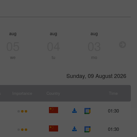
aug
aug
aug
05
04
03
we
tu
mo
Sunday, 09 August 2026
s
Importance
Country
Time
01:30
01:30