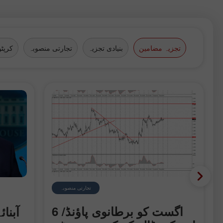
تجزیہ مضامین
بنیادی تجزیہ
تجارتی منصوبہ
کرپٹو
تجارتی منصوبہ
 ڈالر
6 اگست کو برطانوی پاؤنڈ/
آبنا