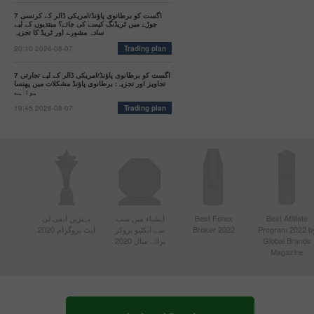
09:47 2025-
7 اگست کو برطانوی پاؤنڈ/امریکی ڈالر کے کرنسی
02-25
جوڑے میں ٹریڈنگ کیسے کی جائے؟ مبتدیوں کے لیے
UTC+3
سادہ مشورے اور ٹریڈ کا تجزیہ
20:10 2026-08-07
Trading plan
Trader’s
calendar
7 اگست کو برطانوی پاؤنڈ/امریکی ڈالر کے لیے تجارتی
on
تجاویز اور تجزیہ: برطانوی پاؤنڈ مشکلات میں پھنسا
February
ہوا ہے
24-25:
19:45 2026-08-07
Trading plan
Fed or
White
House:
whose
actions
affect
USD
more?
Best Affiliate
Best Forex
ایشیاء میں سب
بہترین ایفی لی
13:20
2025-02-21
Program 2022 b
Broker 2022
سے ایکٹیو بروکر
ایٹ پروگرام 2020
UTC+3
Global Brands
برائے سال 2020
Magazine
Trader’s
calendar
on
February
21: Could