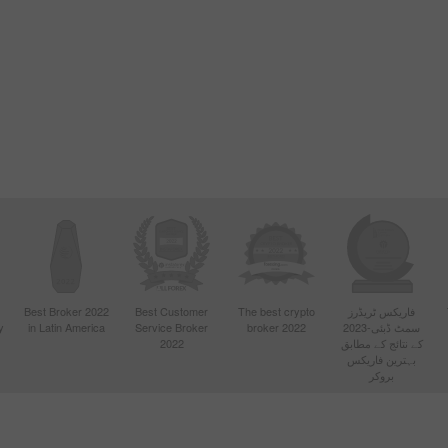
فاریکس ٹریڈرز
The best crypto
Best Customer
Best Broker 2022
سمٹ ڈبئی-2023
broker 2022
Service Broker
in Latin America
y
کے نتائج کے مطابق
2022
بہترین فاریکس
بروکر