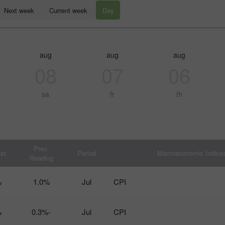
Next week
Current week
Day
aug
aug
aug
08
07
06
sa
fr
th
چانسی ڈیپازٹ
Prev.
st
Period
Macroeconomic Indice
Reading
انس
%
1.0%
Jul
CPI
%
-0.3%
Jul
CPI