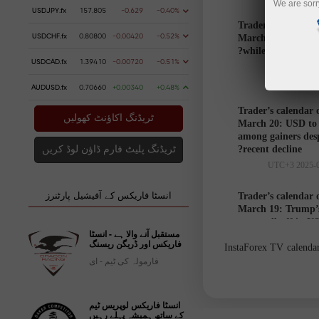
We are sorr
USDJPY.fx
157.805
-0.629
-0.40%
Trader’s calendar 
USDCHF.fx
0.80800
-0.00420
-0.52%
March 21: USD to 
while markets hesi
USDCAD.fx
1.39410
-0.00720
-0.51%
AUDUSD.fx
0.70660
+0.00340
+0.48%
Trader’s calendar 
ٹریڈنگ اکاؤنٹ کھولیں
March 20: USD to
among gainers des
recent decline?
ٹریڈنگ پلیٹ فارم ڈاؤن لوڈ کریں
انسٹا فاریکس کے آفیشیل پارٹنرز
Trader’s calendar 
March 19: Trump’s
cause sell-off in U
مستقبل آنے والا ہے - انسٹا
فاریکس اور ڈریگن ریسنگ
InstaForex TV calendar 
فارمولہ کی ٹیم - ای
Trader’s
calendar
انسٹا فاریکس لوپریس ٹیم
on March
کے ساتھ ہمیشہ پہلے رہیں