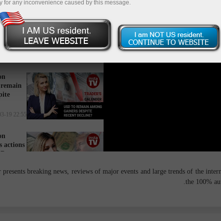
y for any inconvenience caused by this message.
on
stagnate
tate?
18:34 2025-03-20 UTC+3
on
 remain
pite
22:55 2025-03-19 UTC+3
on
 actions
SD
16:27 2025-03-18 UTC+3
presents breaking news, reviews of major events and large trends of the interna
the 100% aut