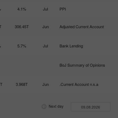
%
4.1%
Jul
PPI
T
306.45T
Jun
Adjusted Current Account
%
5.7%
Jul
Bank Lending
BoJ Summary of Opinions
2T
3.968T
Jun
Current Account n.s.a.
Next day