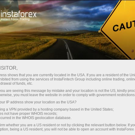
وانا
تجارتی پلیٹ فارم
فوری اکاونٹ کھولیں
سرمایہ کاروں کے
شراکت داروں کے
 آموز کے لیے
مہما
لیے
لئے
For
ISITOR,
ess shows that you are currently located in the USA. If you are a resident of the Uni
Trader’s ca
ibited from using the services of InstaFintech Group including online trading, online
 جمع کروائیں
drawal of funds, etc.
Trump’s tar
k you are seeing this message by mistake and your location is not the US, kindly pro
herwise, you must leave the website in order to comply with government restrictions
ur IP address show your location as the USA?
on
sing a VPN provided by a hosting company based in the United States;
Error loading YouTube: Video c
oes not have proper WHOIS records;
ners in
occurred in the WHOIS geolocation database.
me?
irm whether you are a US resident or not by clicking the relevant button below. If y
00:15 2025-03-28 UTC+3
ption, being a US resident, you will not be able to open an account with InstaForex