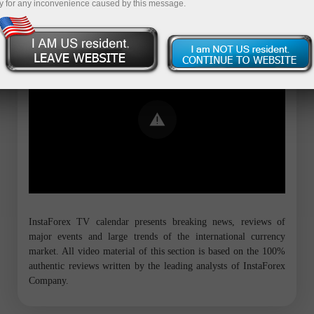
y for any inconvenience caused by this message.
Error loading YouTube: Video could not
be played
InstaForex TV calendar presents breaking news, reviews of
major events and large trends of the international currency
market. All video material of this section is based on the 100%
authentic reviews written by the leading analysts of InstaForex
Company.