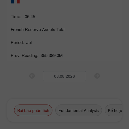
Time:
06:45
French Reserve Assets Total
Period:
Jul
Prev. Reading:
355,389.0M
Bài báo phân tích
Fundamental Analysis
Kế hoạch g