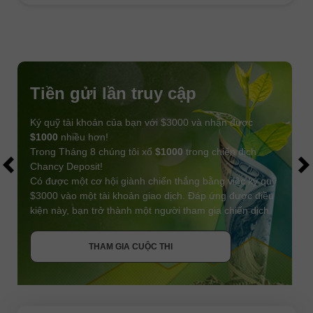
Tiền gửi lần truy cập
Ký quỹ tài khoản của bạn với $3000 và nhận được
$1000
nhiều hơn!
Trong Tháng 8 chúng tôi xổ
$1000
trong chiến dịch
Chancy Deposit!
Có được một cơ hội giành chiến thắng bằng việc ký quỹ
$3000 vào một tài khoản giao dịch. Đáp ứng được điều
kiện này, bạn trở thành một người tham gia chiến dịch.
NHẬN THƯỞNG
THAM GIA CUỘC THI
THAM GIA CUỘC THI
THAM GIA CUỘC THI