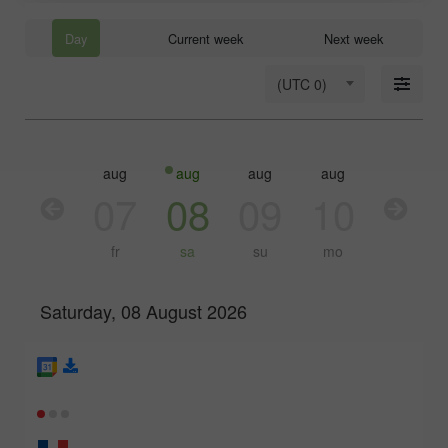
Day
Current week
Next week
(UTC 0)
aug
aug
aug
aug
aug
aug
06
07
08
09
10
11
th
fr
sa
su
mo
tu
Saturday, 08 August 2026