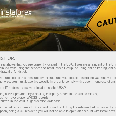
For Traders
Forex Analytics
InstaForex TV
Forex calendar
ISITOR,
ess shows that you are currently located in the USA. If you are a resident of the Uni
Trader’s calendar on March 28: Any
ibited from using the services of InstaFintech Group including online trading, online
drawal of funds, etc.
winners in Trump’s tariff game? (vi)
k you are seeing this message by mistake and your location is not the US, kindly pro
herwise, you must leave the website in order to comply with government restrictions
ur IP address show your location as the USA?
sing a VPN provided by a hosting company based in the United States;
Mở tài khoản giao dịch
oes not have proper WHOIS records;
occurred in the WHOIS geolocation database.
irm whether you are a US resident or not by clicking the relevant button below. If y
Mở tài khoản demo
ption, being a US resident, you will not be able to open an account with InstaForex