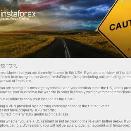
Трейдерам
Форекс аналитика
Форекс ТВ
Форекс-видео новости
ISITOR,
ess shows that you are currently located in the USA. If you are a resident of the Uni
ibited from using the services of InstaFintech Group including online trading, online
drawal of funds, etc.
k you are seeing this message by mistake and your location is not the US, kindly pro
herwise, you must leave the website in order to comply with government restrictions
ur IP address show your location as the USA?
счёт
Отк
sing a VPN provided by a hosting company based in the United States;
oes not have proper WHOIS records;
occurred in the WHOIS geolocation database.
ньги
О
irm whether you are a US resident or not by clicking the relevant button below. If y
ption, being a US resident, you will not be able to open an account with InstaForex