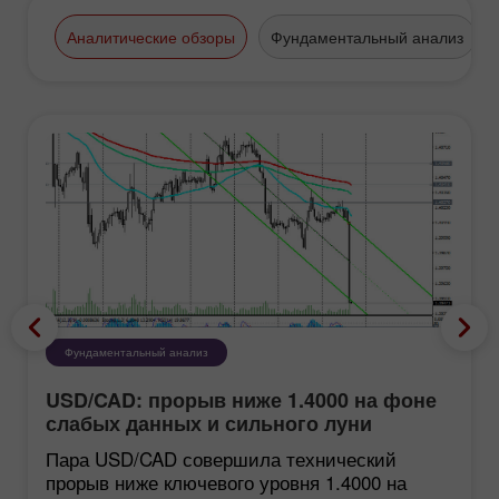
золотых салонов. Ювелирные
украшения не облагаются налогом, и
Аналитические обзоры
Фундаментальный анализ
покупка золота – это очень выгодное
вложение капитала. «Золотой
город», история купечества которого
насчитывает целые века, - это
финансовый центр мирового
значения и место встреч
бизнесменов на самом высоком
уровне.
Фундаментальный анализ
USD/CAD: прорыв ниже 1.4000 на фоне
слабых данных и сильного луни
Пара USD/CAD совершила технический
прорыв ниже ключевого уровня 1.4000 на