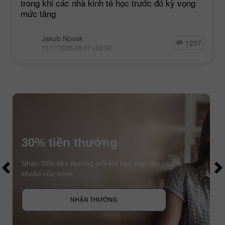
trong khi các nhà kinh tế học trước đó kỳ vọng
mức tăng
Jakub Novak
1237
15:17 2026-08-07 +02:00
30% tiền thưởng
$1000
$1000
Nhận 30% tiền thưởng mỗi khi bạn nạp tiền vào tài
khoản của mình
NHẬN THƯỞNG
THAM GIA CUỘC THI
THAM GIA CUỘC THI