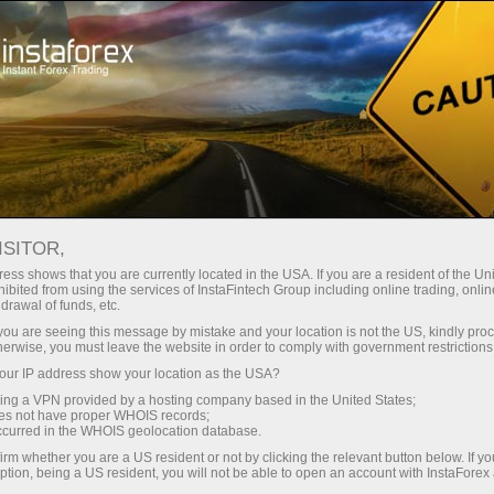
For Traders
Forex Analytics
InstaForex TV
Forex TV News
ISITOR,
ess shows that you are currently located in the USA. If you are a resident of the Uni
ibited from using the services of InstaFintech Group including online trading, online
drawal of funds, etc.
k you are seeing this message by mistake and your location is not the US, kindly pro
herwise, you must leave the website in order to comply with government restrictions
ur IP address show your location as the USA?
ửi
Mở 
sing a VPN provided by a hosting company based in the United States;
oes not have proper WHOIS records;
occurred in the WHOIS geolocation database.
M
irm whether you are a US resident or not by clicking the relevant button below. If y
ption, being a US resident, you will not be able to open an account with InstaForex