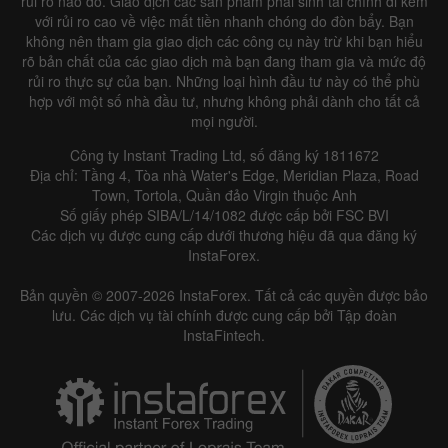
rủi ro nào đó. Giao dịch các sản phẩm phái sinh tài chính đi kèm
với rủi ro cao về việc mất tiền nhanh chóng do đòn bẩy. Bạn
không nên tham gia giao dịch các công cụ này trừ khi bạn hiểu
rõ bản chất của các giao dịch mà bạn đang tham gia và mức độ
rủi ro thực sự của bạn. Những loại hình đầu tư này có thể phù
hợp với một số nhà đầu tư, nhưng không phải dành cho tất cả
mọi người.
Công ty Instant Trading Ltd, số đăng ký 1811672
Địa chỉ: Tầng 4, Tòa nhà Water's Edge, Meridian Plaza, Road
Town, Tortola, Quần đảo Virgin thuộc Anh
Số giấy phép SIBA/L/14/1082 được cấp bởi FSC BVI
Các dịch vụ được cung cấp dưới thương hiệu đã qua đăng ký
InstaForex.
Bản quyền © 2007-2026 InstaForex. Tất cả các quyền được bảo
lưu. Các dịch vụ tài chính được cung cấp bởi Tập đoàn
InstaFintech.