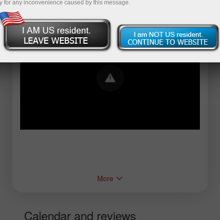
y for any inconvenience caused by this message.
Error loading YouTube: Video could not be
played
More
Calendar and reviews