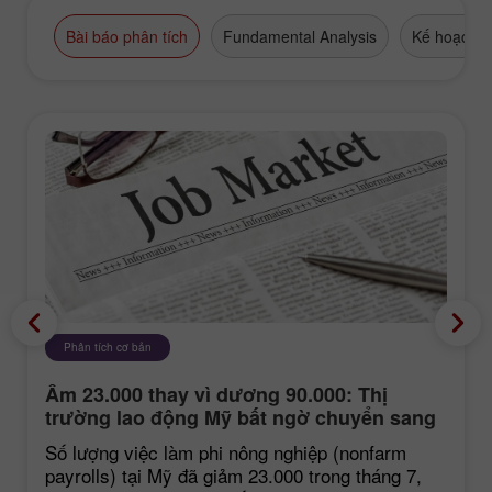
Bài báo phân tích
Fundamental Analysis
Kế hoạch g
Phân tích cơ bản
Âm 23.000 thay vì dương 90.000: Thị
trường lao động Mỹ bất ngờ chuyển sang
tiêu cực
Số lượng việc làm phi nông nghiệp (nonfarm
payrolls) tại Mỹ đã giảm 23.000 trong tháng 7,