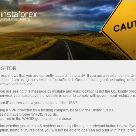
Spreads mínimos
— máximo beneficio
ISITOR,
ess shows that you are currently located in the USA. If you are a resident of the Uni
Bono del 30%
ibited from using the services of InstaFintech Group including online trading, online
Con InstaForex obtiene acceso a
drawal of funds, etc.
oportunidades realmente
en cada depósito
k you are seeing this message by mistake and your location is not the US, kindly pro
competitivas: apalancamiento de
herwise, you must leave the website in order to comply with government restrictions
hasta 1:5000, unos de los mejores
ur IP address show your location as the USA?
Velocidad
spreads y comisiones del
sing a VPN provided by a hosting company based in the United States;
mercado, así como condiciones
oes not have proper WHOIS records;
en el trading y en la pista
occurred in the WHOIS geolocation database.
atractivas para operar con
irm whether you are a US resident or not by clicking the relevant button below. If y
acciones e índices.
ption, being a US resident, you will not be able to open an account with InstaForex
Su propio bote de regalos
Hemos desarrollado un sistema