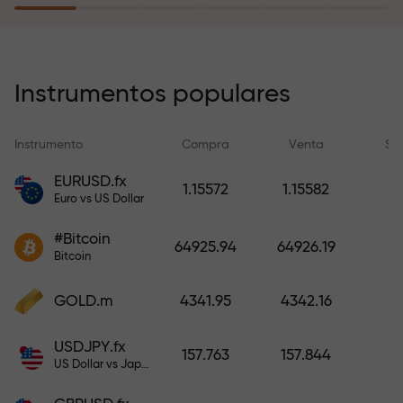
recargar su cuenta.
El programa de seguro de riesgos
compensa sus pérdidas y
Instrumentos populares
garantiza triplicar el beneficio
durante 6 meses. ¡Opere con
Instrumento
Compra
Venta
Sp
tranquilidad: su capital está
protegido!
EURUSD.fx
1.15572
1.15582
Euro vs US Dollar
Recargue la cuenta y obtenga un
#Bitcoin
bono mil veces mayor que su
64925.94
64926.19
Bitcoin
depósito. X1000 no es un error
tipográfico. Cuanto mayor sea el
GOLD.m
4341.95
4342.16
depósito, mayor será el
multiplicador.
USDJPY.fx
157.763
157.844
US Dollar vs Japanese Yen