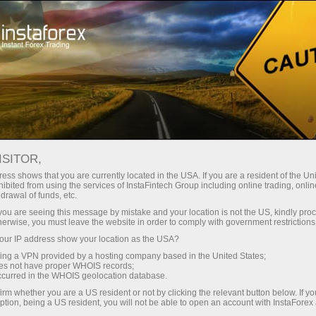
Минимальные
спреды — максимум выгоды
ISITOR,
ess shows that you are currently located in the USA. If you are a resident of the Uni
Бонус 30%
ibited from using the services of InstaFintech Group including online trading, online
С InstaForex вы получаете
drawal of funds, etc.
доступ к действительно
на каждый депозит
k you are seeing this message by mistake and your location is not the US, kindly pro
конкурентным возможностям:
herwise, you must leave the website in order to comply with government restrictions
кредитное плечо до 1:5000, одни
ur IP address show your location as the USA?
Скорость
из лучших спредов и комиссий
sing a VPN provided by a hosting company based in the United States;
на рынке, а также
oes not have proper WHOIS records;
в трейдинге и на трассе
occurred in the WHOIS geolocation database.
привлекательные условия для
irm whether you are a US resident or not by clicking the relevant button below. If y
торговли акциями и индексами
ption, being a US resident, you will not be able to open an account with InstaForex
Ваш личный джекпот подарков
Мы разработали бонусную