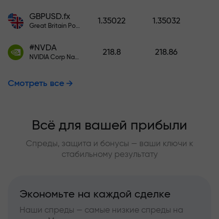
GBPUSD.fx
1.35022
1.35032
Great Britain Pound vs US Dollar
#NVDA
218.8
218.86
NVIDIA Corp Nasdaq Stock Exchange (Nasdaq) USD
Смотреть все
Всё для вашей прибыли
Спреды, защита и бонусы — ваши ключи к
стабильному результату
Экономьте на каждой сделке
Наши спреды — самые низкие спреды на