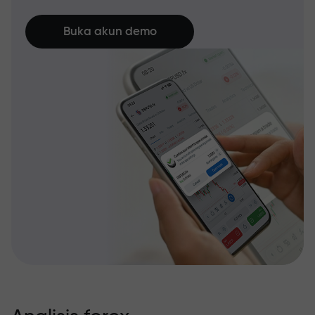
Buka akun demo