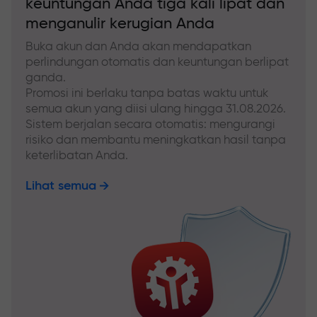
keuntungan Anda tiga kali lipat dan
menganulir kerugian Anda
Buka akun dan Anda akan mendapatkan
perlindungan otomatis dan keuntungan berlipat
ganda.
Promosi ini berlaku tanpa batas waktu untuk
semua akun yang diisi ulang hingga 31.08.2026.
Sistem berjalan secara otomatis: mengurangi
risiko dan membantu meningkatkan hasil tanpa
keterlibatan Anda.
Lihat semua