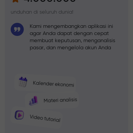
unduhan di seluruh dunia!
Kami mengembangkan aplikasi ini
agar Anda dapat dengan cepat
membuat keputusan, menganalisis
pasar, dan mengelola akun Anda
Kalender ekonomi
Materi analisis
Video tutorial