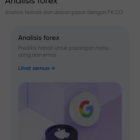
Analisis forex
Analisis terbaik dan ulasan pasar dengan FX.CO
Analisis forex
Prediksi harian untuk pasangan mata
uang dan emas
Lihat semua