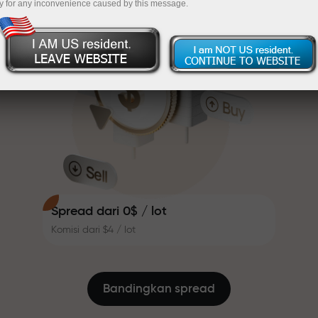
y for any inconvenience caused by this message.
sistem bonus yang membuat
InstaForex
Deposit ke akun Anda $333 — pilih hadiah senilai
trading semakin menarik. Setiap
klien InstaForex dapat menerima
hingga $1,500
bonus hingga 30% dari deposit
Trading bebas risiko — kami
mereka dan memanfaatkan
menjamin profit Anda
promosi serta penawaran spesial
lainnya.
Kecepatan balap dan trading
Bonus hingga X1000 — pengganda
memiliki nilai yang sama. Aleš
terbesar pada pasar
Loprais menghadirkan unsur-unsur
kecepatan dan disiplin ke dalam
dunia trading, bertindak sebagai
mitra yang menginspirasi klien
Spread dari 0$ / lot
untuk mencapai tujuan ambisius.
Komisi dari $4 / lot
Kami memberikan hadiah
sungguhan, bukan bonus atau
kode promo. Setiap klien
Bandingkan spread
InstaForex mendapatkan iPhone,
MacBook, atau perjalanan impian