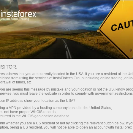
Spread
kecil — keuntungan besar
ISITOR,
ess shows that you are currently located in the USA. If you are a resident of the Uni
Bonus 30%
ibited from using the services of InstaFintech Group including online trading, online
Dengan InstaForex, Anda
drawal of funds, etc.
mendapatkan akses ke peluang
untuk setiap deposit
k you are seeing this message by mistake and your location is not the US, kindly pro
yang benar-benar kompetitif:
herwise, you must leave the website in order to comply with government restrictions
leverage hingga 1:5.000, spread
ur IP address show your location as the USA?
Kecepatan
dan komisi terbaik di pasar, dan
sing a VPN provided by a hosting company based in the United States;
kondisi yang menguntungkan
oes not have proper WHOIS records;
dalam trading dan di track balap
occurred in the WHOIS geolocation database.
untuk trading saham dan indeks.
irm whether you are a US resident or not by clicking the relevant button below. If y
ption, being a US resident, you will not be able to open an account with InstaForex
Jackpot hadiah pribadi Anda
Kami telah mengembangkan