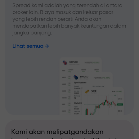
Spread kami adalah yang terendah di antara
broker lain. Biaya masuk dan keluar pasar
yang lebih rendah berarti Anda akan
mendapatkan lebih banyak keuntungan dalam
jangka panjang.
Lihat semua
Kami akan melipatgandakan