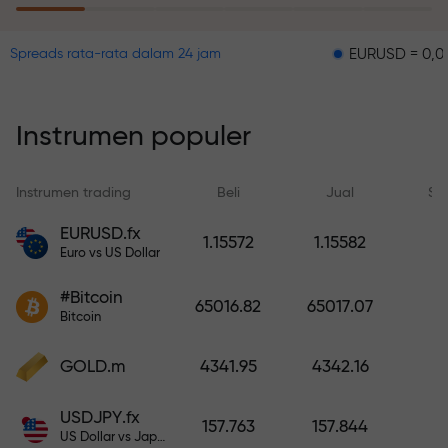
hanya dengan melakukan
deposit.
EURUSD = 0,00001
Spreads rata-rata dalam 24 jam
Program asuransi risiko mengganti
kerugian Anda dan menjamin
keuntungan tiga kali lipat dalam 6
Instrumen populer
bulan. Trading dengan tenang —
modal Anda terlindungi!
Instrumen trading
Beli
Jual
Sp
EURUSD.fx
1.15572
1.15582
Lakukan deposit dan terima bonus
Euro vs US Dollar
1.000 kali lebih besar dari deposit
Anda. X1000 bukan salah ketik.
#Bitcoin
65016.82
65017.07
Semakin besar depositnya,
Bitcoin
semakin tinggi penggandanya.
GOLD.m
4341.95
4342.16
USDJPY.fx
157.763
157.844
US Dollar vs Japanese Yen