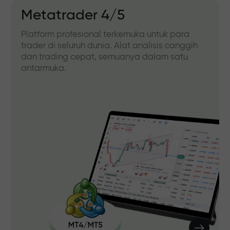
Metatrader 4/5
Platform profesional terkemuka untuk para
trader di seluruh dunia. Alat analisis canggih
dan trading cepat, semuanya dalam satu
antarmuka.