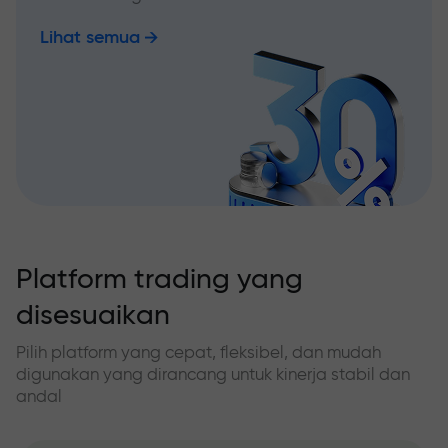
Lihat semua
Platform trading yang
disesuaikan
Pilih platform yang cepat, fleksibel, dan mudah
digunakan yang dirancang untuk kinerja stabil dan
andal