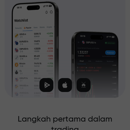
Langkah pertama dalam
trading