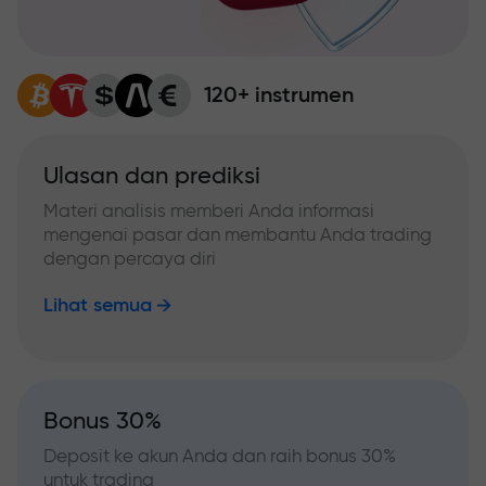
120+ instrumen
Ulasan dan prediksi
Materi analisis memberi Anda informasi
mengenai pasar dan membantu Anda trading
dengan percaya diri
Lihat semua
Bonus 30%
Deposit ke akun Anda dan raih bonus 30%
untuk trading