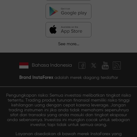
See more...
Bahasa Indonesia
Brand InstaForex
adalah merek dagang terdaftar
Pengungkapan risiko: Semua investasi melibatkan tingkat risiko
tertentu. Trading produk turunan finansial memiliki risiko tinggi
kehilangan uang dengan cepat karena leverage. Jangan
trading instrumen ini jika anda tidak memahami sepenuhnya
sifat dari transaksi yang anda masuki dan tingkat eksposur
anda sebenarnya. Investasi ini mungkin cocok untuk sebagian
investor, tapi tidak untuk semua orang.
Layanan disediakan di bawah merek InstaForex yang