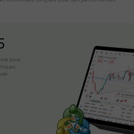
s et conviviales conçues pour des performances
5
ence pour
ytiques
ule