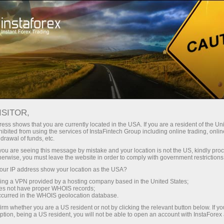
ture rapide de compte
Plateforme de trading
ur les traders
Pour les
Pour les
Campa
débutants
investisseurs
partenaires
staFo
ISITOR,
ess shows that you are currently located in the USA. If you are a resident of the Uni
ibited from using the services of InstaFintech Group including online trading, online
drawal of funds, etc.
k you are seeing this message by mistake and your location is not the US, kindly pro
herwise, you must leave the website in order to comply with government restrictions
ur IP address show your location as the USA?
sing a VPN provided by a hosting company based in the United States;
oes not have proper WHOIS records;
occurred in the WHOIS geolocation database.
irm whether you are a US resident or not by clicking the relevant button below. If y
ption, being a US resident, you will not be able to open an account with InstaForex