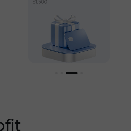
$1,500
ant jusqu’à
fit