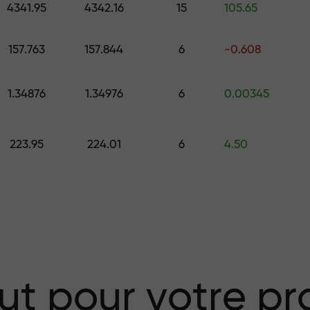
4341.95
4342.16
15
105.65
157.763
157.844
6
-0.608
 choisissez un cadeau d’une valeur all
.
1.34876
1.34976
6
0.00345
223.95
224.01
6
4.50
isque — nous
vos profits
 X1000 — le plus
ut pour votre pro