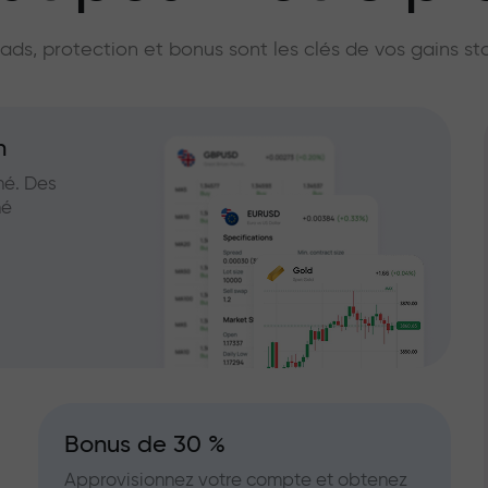
licateur du marc
ads, protection et bonus sont les clés de vos gains st
n
hé. Des
hé
Bonus de 30 %
Approvisionnez votre compte et obtenez