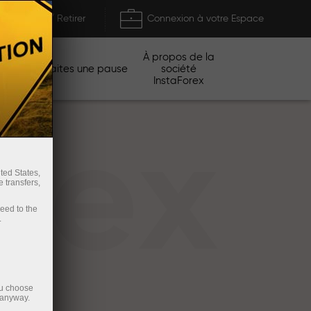
Déposer / Retirer
Connexion à votre Espace
À propos de la
gnes
Faites une pause
société
InstaForex
rex
ted States,
 transfers,
ceed to the
.
ou choose
 anyway.