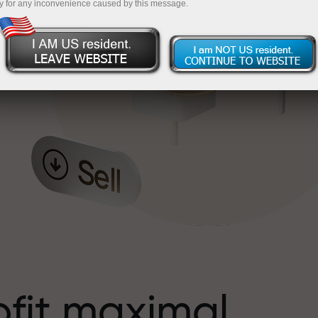
y for any inconvenience caused by this message.
s
ofit maximal