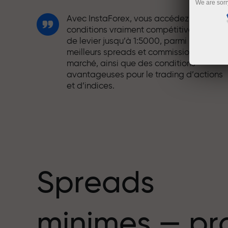
We are sorr
Avec InstaForex, vous accédez à des
conditions vraiment compétitives : effet
de levier jusqu’à 1:5000, parmi les
meilleurs spreads et commissions du
marché, ainsi que des conditions
avantageuses pour le trading d’actions
et d’indices.
Nous avons développé un système de
bonus qui rend le trading encore plus
mbre
attractif. Chaque client InstaForex peut
recevoir un bonus allant jusqu’à 30 % sur
son dépôt et profiter d’autres promotion
et offres spéciales.
Spreads
La vitesse sur la piste et la rapidité en
minimes — pr
trading partagent les mêmes valeurs.
Aleš Loprais apporte l’esprit de