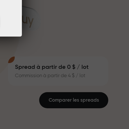
Spread à partir de 0 $ / lot
Commission à partir de 4 $ / lot
Comparer les spreads