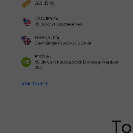
cadeaux
GOLD.m
Déposez des fonds et recevez un bonus 1
USDJPY.fx
000 fois supérieur à votre dépôt. X1000
US Dollar vs Japanese Yen
n’est pas une erreur. Plus le dépôt est
Déposez sur votre compte $333 —
important, plus le multiplicateur est élevé
GBPUSD.fx
Great Britain Pound vs US Dollar
$1,500
#NVDA
NVIDIA Corp Nasdaq Stock Exchange (Nasdaq)
USD
Tradez sans r
Voir tout
garantissons 
Bonus jusqu’à
To