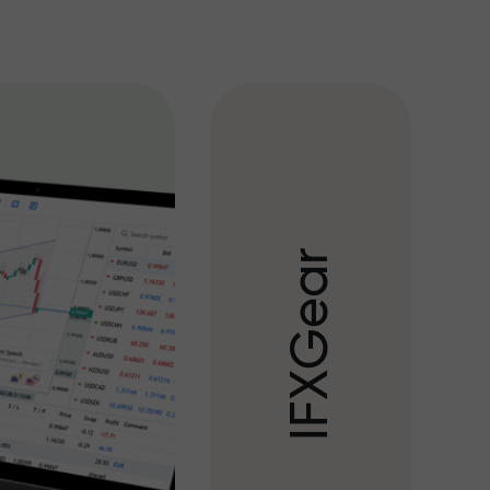
r
a
e
G
X
F
I