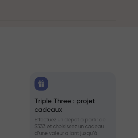
oute
FX.CO
Triple Three : projet
Bonus
cadeaux
es pour le
Partic
aies et les
InstaF
Effectuez un dépôt à partir de
profits
$333 et choisissez un cadeau
d’une valeur allant jusqu’à