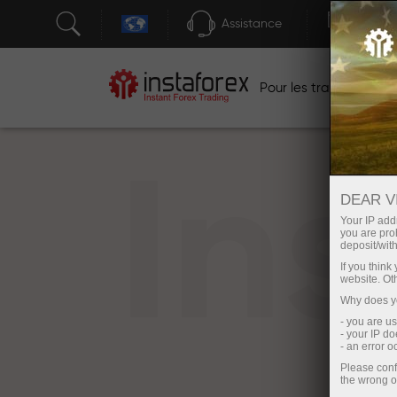
Assistance
Ouver
Po
Pour les traders
In
DEAR V
Your IP addr
you are proh
deposit/with
If you thin
website. Ot
Why does yo
- you are u
- your IP d
- an error 
Please conf
the wrong o