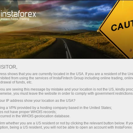
สเปรดต่ำมาก — กำไรสูง
ISITOR,
ess shows that you are currently located in the USA. If you are a resident of the Uni
โบนัส 30%
ibited from using the services of InstaFintech Group including online trading, online
กับ InstaForex คุณจะได้รับเงื่อนไขที่
drawal of funds, etc.
แข่งขันได้อย่างแท้จริง: เลเวอเรจ
สำหรับทุกการฝาก
k you are seeing this message by mistake and your location is not the US, kindly pro
สูงสุด 1:5000 สเปรดและค่า
herwise, you must leave the website in order to comply with government restrictions
คอมมิชชั่นที่ดีที่สุดในตลาด รวมถึง
ur IP address show your location as the USA?
ความเร็ว
เงื่อนไขที่เหมาะสมสำหรับการเทรด
sing a VPN provided by a hosting company based in the United States;
หุ้นและดัชนี
oes not have proper WHOIS records;
ในการเทรดและบนทางหลวง
occurred in the WHOIS geolocation database.
irm whether you are a US resident or not by clicking the relevant button below. If y
ption, being a US resident, you will not be able to open an account with InstaForex
แจ็กพอตของขวัญส่วนตัวของคุณ
เราได้พัฒนาระบบโบนัสที่ทำให้การ