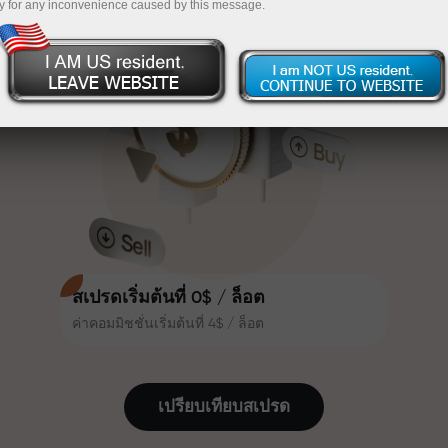
y for any inconvenience caused by this message.
เทรดน่าสนใจยิ่งขึ้น ลูกค้า
InstaForex
ฝากเงินจำนวน $333 — เลือกของขวัญมูลค่าสูงสุด
InstaForex ทุกคนสามารถรับโบนัส
สูงสุด 30% จากยอดฝาก และใช้
$1,500
ประโยชน์จากโปรโมชั่นและข้อเสนอ
เทรดแบบไร้ความเสี่ยง — เรารับประกัน
พิเศษอื่น ๆ
กำไรของคุณ
ความเร็วในสนามแข่งและความเร็ว
โบนัสสูงสุด X1000 — ตัวคูณที่ใหญ่ที่สุด
ในการเทรดมีคุณค่าเดียวกัน Aleš
ในตลาด
Loprais นำความมุ่งมั่นและวินัยเข้าสู่
โลกของการเทรด ในฐานะพันธมิตรที่
สร้างแรงบันดาลใจให้ลูกค้าบรรลุเป้า
หมายที่ทะเยอทะยาน
สเปรดเริ่มต้นที่ 0$ / ล็อต
ค่าคอมมิชชั่นเริ่มต้นที่ 4$ / ล็อต
เราแจกของขวัญจริง ไม่ใช่โบนัสหรือ
โค้ดโปรโมชั่น ลูกค้า InstaForex ทุก
คนสามารถรับ iPhone, MacBook
เปรียบเทียบสเปรด
หรือทริปในฝัน เพียงแค่ฝากเงิน