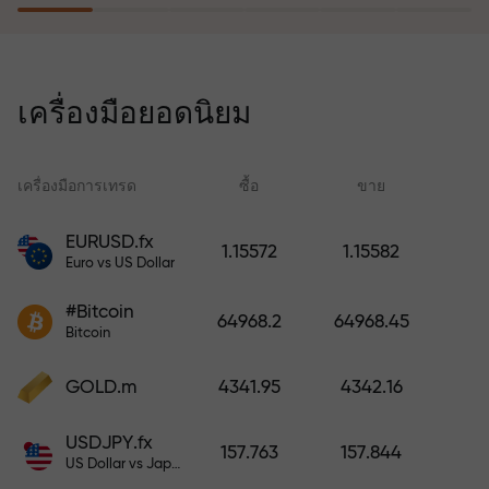
โปรแกรมประกันความเสี่ยงจะชดเชย
การขาดทุนและรับประกันกำไรเพิ่ม
เครื่องมือยอดนิยม
สามเท่าภายใน 6 เดือน เทรดอย่าง
มั่นใจ — เงินทุนของคุณได้รับการ
ปกป้อง!
เครื่องมือการเทรด
ซื้อ
ขาย
สเ
EURUSD.fx
1.15572
1.15582
Euro vs US Dollar
ฝากเงินและรับโบนัสมากกว่ายอด
ฝาก 1,000 เท่า X1000 ไม่ใช่การพิมพ์
#Bitcoin
64968.2
64968.45
ผิด ยิ่งฝากมาก ตัวคูณยิ่งสูง
Bitcoin
GOLD.m
4341.95
4342.16
USDJPY.fx
157.763
157.844
US Dollar vs Japanese Yen