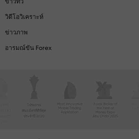
ข่าวทีวี
วิดีโอวิเคราะห์
ข่าวภาพ
อารมณ์ขัน Forex
Most Innovative
Forex Broker of
Best
์ที่มี
โปรแกรม
Mobile Trading
the Year at
Tec
ื่อนไหว
พันธมิตรที่ดีที่สุด
Application
Money Expo
ในเอเชีย
ประจำปี 2020
Abu Dhabi 2025
ี 2020