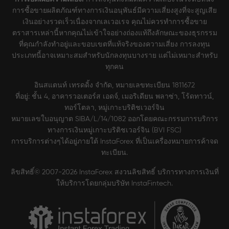
การซื้อขายผลิตภัณฑ์ทางการเงินอนุพันธ์มีความเสี่ยงสูงที่จะสูญเสีย
เงินอย่างรวดเร็วเนื่องจากเลเวอเรจ คุณไม่ควรทำการซื้อขาย
ตราสารเหล่านี้หากคุณไม่เข้าใจอย่างถ่องแท้ถึงลักษณะของธุรกรรม
ที่คุณกำลังทำอยู่และขอบเขตที่แท้จริงของความเสี่ยง การลงทุน
ประเภทนี้อาจเหมาะสมสำหรับนักลงทุนบางราย แต่ไม่เหมาะสำหรับ
ทุกคน
อินสแตนท์ เทรดดิ้ง จำกัด, หมายเลขทะเบียน 1811672
ที่อยู่: ชั้น 4, อาคารวอเตอร์ส เอดจ์, เมอริเดียน พลาซ่า, โร้ดทาวน์,
ทอร์โตลา, หมู่เกาะบริติชเวอร์จิน
หมายเลขใบอนุญาต SIBA/L/14/1082 ออกโดยคณะกรรมการบริการ
ทางการเงินหมู่เกาะบริติชเวอร์จิน (BVI FSC)
การบริการต่างๆได้อยู่ภายใต้ InstaForex ที่เป็นเครื่องหมายการค้าจด
ทะเบียน.
ลิขสิทธิ์© 2007-2026 InstaForex สงวนลิขสิทธิ์ บริการทางการเงินที่
ให้บริการโดยกลุ่มบริษัท InstaFintech.