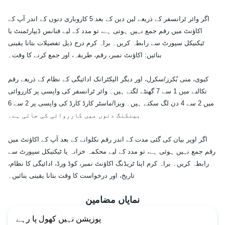
اگر وائر ٹرانسفر کے ذریعے لین دین کے بعد 5 کاروباری دنوں کے اندر آپ کے
اکاؤنٹ میں رقم جمع نہیں ہوتی ہے، تو مدد کے لیے فنانس ڈیپارٹمنٹ یا
ٹیکنیکل سپورٹ سے رابطہ کریں۔ براہ کرم درج ذیل تفصیلات بتانا یقینی
بنائیں: اکاؤنٹ نمبر، رقم، طریقہ، اور جمع کرنے کا وقت۔
کیوی، منی بُکرز/سکرل، اور دیگر الیکٹرانک ادائیگی کے نظام کے ذریعے رقم
نکالنے میں 1 سے 7 گھنٹے لگتے ہیں۔ وائر ٹرانسفر کی واپسی پر کارروائی
میں 2 سے 4 دن لگ سکتے ہیں۔ ویزا/ماسٹر کارڈ کارڈ کی واپسی پر 2 سے 6
بینکنگ دنوں میں کارروائی کی جاتی ہے۔
اگر اوپر بیان کی گئی مدت کے اندر رقم نکلوانے کے بعد آپ کے اکاؤنٹ میں
رقم جمع نہیں ہوئی ہے، تو مدد کے لیے محکمہ خزانہ یا ٹیکنیکل سپورٹ سے
رابطہ کریں۔ براہ کرم اپنا ٹریڈنگ اکاؤنٹ نمبر، کوڈ ورڈ، ادائیگی کا نظام،
تاریخ، اور درخواست کا وقت بتانا یقینی بنائیں۔
نمایاں مضامین
پوزیشن نہیں کھول پا رہے