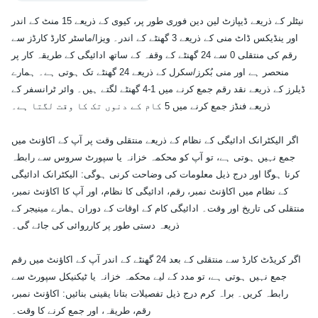
نیٹلر کے ذریعے ڈیپازٹ لین دین فوری طور پر، کیوی کے ذریعے 15 منٹ کے اندر
اور ینڈیکس ڈاٹ منی کے ذریعے 3 گھنٹے کے اندر۔ ویزا/ماسٹر کارڈ کارڈز سے
رقم کی منتقلی 0 سے 24 گھنٹے کے وقفہ کے ساتھ ادائیگی کے طریقہ کار پر
منحصر ہے اور منی بُکرز/سکرل کے ذریعے 24 گھنٹے تک ہوتی ہے۔ ہمارے
ڈیلرز کے ذریعے نقد رقم جمع کرنے میں 1-4 گھنٹے لگتے ہیں۔ وائر ٹرانسفر کے
ذریعے فنڈز جمع کرنے میں 5 کام کے دنوں تک کا وقت لگتا ہے۔
اگر الیکٹرانک ادائیگی کے نظام کے ذریعے منتقلی وقت پر آپ کے اکاؤنٹ میں
جمع نہیں ہوتی ہے، تو آپ کو محکمہ خزانہ یا سپورٹ سروس سے رابطہ
کرنا ہوگا اور درج ذیل معلومات کی وضاحت کرنی ہوگی: الیکٹرانک ادائیگی
کے نظام میں اکاؤنٹ نمبر، رقم، ادائیگی کا نظام، اور آپ کا اکاؤنٹ نمبر،
منتقلی کی تاریخ اور وقت۔ ادائیگی کام کے اوقات کے دوران ہمارے مینیجر کے
ذریعہ دستی طور پر کارروائی کی جائے گی۔
اگر کریڈٹ کارڈ سے منتقلی کے بعد 24 گھنٹے کے اندر آپ کے اکاؤنٹ میں رقم
جمع نہیں ہوتی ہے، تو مدد کے لیے محکمہ خزانہ یا ٹیکنیکل سپورٹ سے
رابطہ کریں۔ براہ کرم درج ذیل تفصیلات بتانا یقینی بنائیں: اکاؤنٹ نمبر،
رقم، طریقہ، اور جمع کرنے کا وقت۔