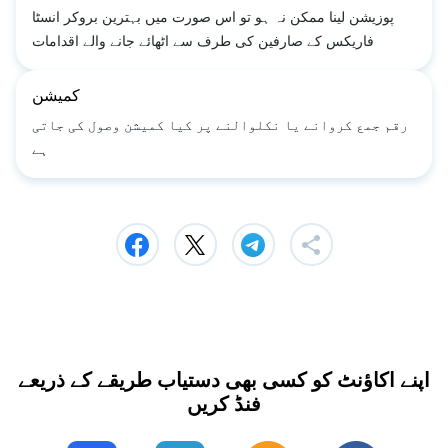
پوزیشن لینا ممکن نہ ہو تو اس صورت میں بہترین بروکر انسٹا
فاریکس کے صارفین کی طرف سے اٹھائے جانے والے اقدامات
کمیشن
رقم جمع کروانے یا نکلوالنے پر کیا کمیشن وصول کی جاتی
ہے
اپنے اکاؤنٹ کو کسی بھی دستیاب طریقے کے ذریعے
فنڈ کریں