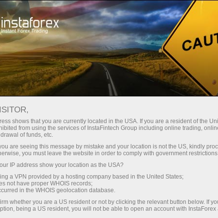
สำหรับผู้เริ่มต้นใหม่
ข้อมูลที่เป็นประโยชน์
เครื่องชี้วัดภาวะเศรษฐกิจ
ISITOR,
ess shows that you are currently located in the USA. If you are a resident of the Uni
เครื่องชี้วัดภาวะ
ibited from using the services of InstaFintech Group including online trading, online
drawal of funds, etc.
เศรษฐกิจ
k you are seeing this message by mistake and your location is not the US, kindly pro
herwise, you must leave the website in order to comply with government restrictions
ur IP address show your location as the USA?
เครื่องชี้วัดภาวะเศรษฐกิจมหภาคซึ่งอยู่บนพื้นฐาน
sing a VPN provided by a hosting company based in the United States;
ของตัวเลขผลิตภัณฑ์มวลรวมภายในประเทศ
oes not have proper WHOIS records;
(GDP), ผลิตภัณฑ์มวลรวมประชาชาติ (GNP)
occurred in the WHOIS geolocation database.
และข้อมูลทางสถิติอื่นสามารถใช้ในการอธิบาย
irm whether you are a US resident or not by clicking the relevant button below. If y
ption, being a US resident, you will not be able to open an account with InstaForex
สถานการณ์และประสิทธิภาพของเศรษฐกิจ