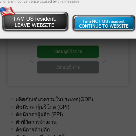
ประเทศ ซึ่งจะประกาศออกมาในรูปของรายงาน
y for any inconvenience caused by this message.
และส่งผลกระทบอย่างมีนัยสำคัญต่ออัตราค่าเงิน
ต่อไปนี้คือรายการเครื่องชี้วัดภาวะเศรษฐกิจ
มหภาคที่สำคัญ:
เปิดบัญชีซื้อขาย
เปิดบัญชีเดโม่
ผลิตภัณฑ์มวลรวมในประเทศ(GDP)
ดัชนีราคาผู้บริโภค (CPI)
ดัชนีราคาผู้ผลิต (PPI)
ตัวชี้วัดการจ้างงาน
ดัชนีการค้าปลีก