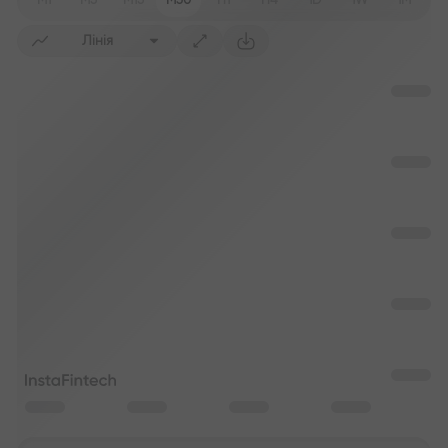
M1
M5
M15
M30
H1
H4
1D
1W
1M
Лінія