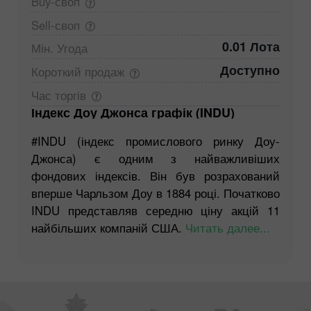
Buy-своп
Sell-своп
0.01 Лота
Мін.
Угода
Доступно
Короткий
продаж
Час
торгів
Індекс Доу Джонса графік (INDU)
#INDU (індекс промислового ринку Доу-
Джонса) є одним з найважливіших
фондових індексів. Він був розрахований
вперше Чарльзом Доу в 1884 році. Початково
INDU представляв середню ціну акцій 11
найбільших компаній США.
Читать далее...