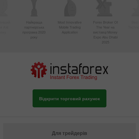
вніший
Найкраща
Most Innovative
Forex Broker Of
Best
в Азії
партнерська
Mobile Trading
The Year на
Techno
року
програма 2020
Application
виставці Money
року
Expo Abu Dhabi
2025
Відкрити торговий рахунок
Для трейдерів