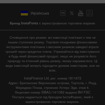
Українська
Бренд InstaForex
є зареєстрованою торговою маркою
Сповіщення про ризики: всі інвестиції пов'язані з тим чи
іншим ступенем ризику. Торгівля похідними фінансовими
інструментами пов'язана з високим ризиком швидкої втрати
грошей через кредитне плече. Утримайтеся від інвестування
в будь-який фінансовий продукт, якщо не розумієте його
природу та істинний рівень ризику, якому наражаєтеся. Ці
види інвестицій можуть підходити деяким інвесторам, але не
всім.
InstaFinance Ltd, рег. номер 1811672
Адрес: Британские Виргинские острова, Тортола, г. Роуд,
Меридиан Плаза, строение Уотерс Эдж, этаж 4.
Лицензия номер SIBA/L/14/1082 выдана BVI FSC
Послуги надаються під брендом ІнстаФорекс, який є
зареєстрованою торговою маркою.