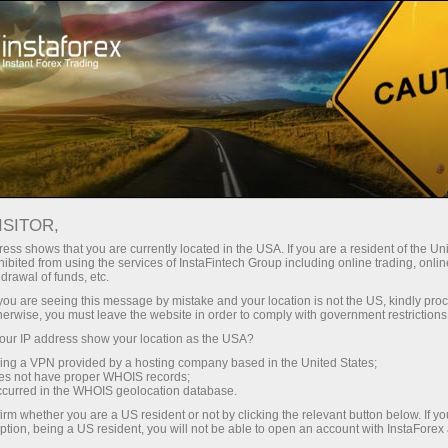
Трейдерів
Торгові умови
Торгові інструменти
#INDU
ISITOR,
ess shows that you are currently located in the USA. If you are a resident of the Uni
ibited from using the services of InstaFintech Group including online trading, online
INDU
drawal of funds, etc.
k you are seeing this message by mistake and your location is not the US, kindly pro
herwise, you must leave the website in order to comply with government restrictions
54034.6
(
%)
07 Aug 2026 20:14
ur IP address show your location as the USA?
sing a VPN provided by a hosting company based in the United States;
oes not have proper WHOIS records;
Купити
Продати
occurred in the WHOIS geolocation database.
54034.6
54023.1
irm whether you are a US resident or not by clicking the relevant button below. If y
ption, being a US resident, you will not be able to open an account with InstaForex