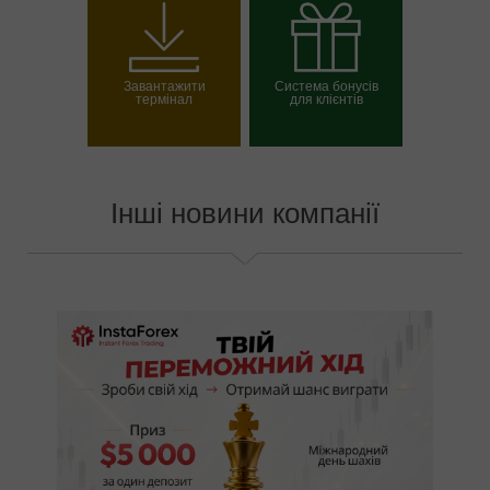
Відкрити торговий
Відкрити демо-
рахунок
рахунок
Завантажити
Система бонусів
термінал
для клієнтів
Вибрати свій бонус
Інші новини компанії