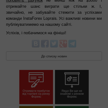
отримайте шанс виграти ще стільки ж. І,
звичайно, не забувайте стежити за успіхами
команди InstaForex Loprais. Усі важливі новини ми
публікуватимемо на нашому сайті.
Успіхів, і побачимося на фініші!
До списку новин
Отримати прибуток
Якщо Ви ще не
від торгівлі на ринку
знайомі з ринком
Форекс
Форекс