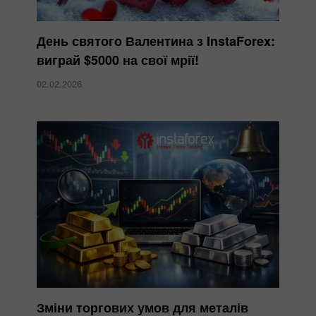
День святого Валентина з InstaForex:
виграй $5000 на свої мрії!
02.02.2026
Зміни торгових умов для металів