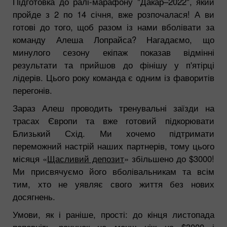
Підготовка до ралі-марафону "Дакар–2022", який
пройде з 2 по 14 січня, вже розпочалася! А ви
готові до того, щоб разом із нами вболівати за
команду Алеша Лопрайса? Нагадаємо, що
минулого сезону екіпаж показав відмінні
результати та прийшов до фінішу у п'ятірці
лідерів. Цього року команда є одним із фаворитів
перегонів.
Зараз Алеш проводить тренувальні заїзди на
трасах Європи та вже готовий підкорювати
Близький Схід. Ми хочемо підтримати
переможний настрій наших партнерів, тому цього
місяця «
Щасливий депозит
» збільшено до $3000!
Ми присвячуємо його вболівальникам та всім
тим, хто не уявляє свого життя без нових
досягнень.
Умови, як і раніше, прості: до кінця листопада
поповніть рахунок
не менш ніж на $3000 і