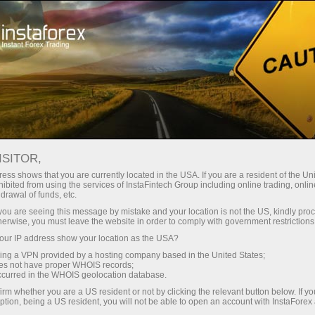
Про компанію
Новини компанії
БОНУС $3000
ISITOR,
НАПЕРЕДОДНІ "ДАКАР–
ess shows that you are currently located in the USA. If you are a resident of the Uni
ibited from using the services of InstaFintech Group including online trading, online
2022" – ЗБІЛЬШУЄМО
drawal of funds, etc.
k you are seeing this message by mistake and your location is not the US, kindly pro
"ЩАСЛИВИЙ ДЕПОЗИТ"!
herwise, you must leave the website in order to comply with government restrictions
ur IP address show your location as the USA?
sing a VPN provided by a hosting company based in the United States;
oes not have proper WHOIS records;
occurred in the WHOIS geolocation database.
ахунок
irm whether you are a US resident or not by clicking the relevant button below. If y
ption, being a US resident, you will not be able to open an account with InstaForex