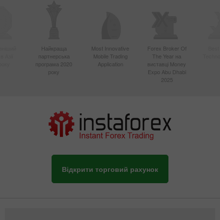
вніший
Найкраща
Most Innovative
Forex Broker Of
Best
в Азії
партнерська
Mobile Trading
The Year на
Techno
року
програма 2020
Application
виставці Money
року
Expo Abu Dhabi
2025
Відкрити торговий рахунок