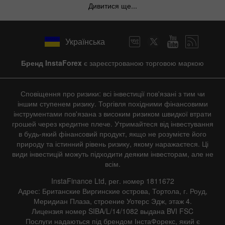
Дивитися ще...
Українська
Бренд InstaForex
є зареєстрованою торговою маркою
Сповіщення про ризики: всі інвестиції пов'язані з тим чи
іншим ступенем ризику. Торгівля похідними фінансовими
інструментами пов'язана з високим ризиком швидкої втрати
грошей через кредитне плече. Утримайтеся від інвестування
в будь-який фінансовий продукт, якщо не розумієте його
природу та істинний рівень ризику, якому наражаєтеся. Ці
види інвестицій можуть підходити деяким інвесторам, але не
всім.
InstaFinance Ltd, рег. номер 1811672
Адрес: Британские Виргинские острова, Тортола, г. Роуд,
Меридиан Плаза, строение Уотерс Эдж, этаж 4.
Лицензия номер SIBA/L/14/1082 выдана BVI FSC
Послуги надаються під брендом ІнстаФорекс, який є