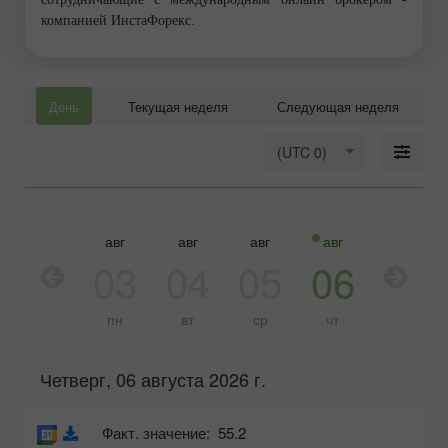
компанией ИнстаФорекс.
День
Текущая неделя
Следующая неделя
(UTC 0)
авг
авг
авг
авг
авг
03
04
05
06
07
пн
вт
ср
чт
пт
Четверг, 06 августа 2026 г.
Факт. значение:
55.2