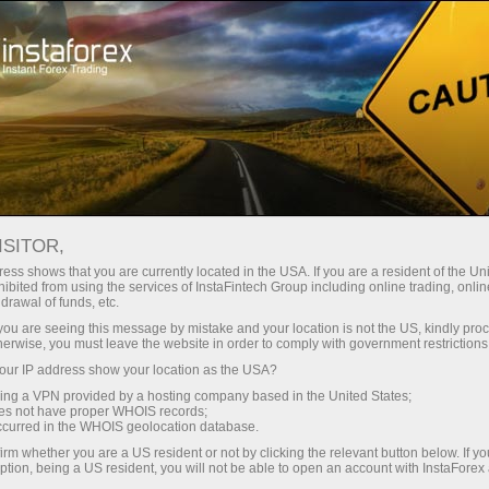
Трейдерам
Форекс аналитика
Форекс ТВ
Форекс-ТВ: календарь
ISITOR,
ess shows that you are currently located in the USA. If you are a resident of the Uni
Календарь трейдера на 28 марта: В
ibited from using the services of InstaFintech Group including online trading, online
drawal of funds, etc.
тарифной игре Трампа победителей не
k you are seeing this message by mistake and your location is not the US, kindly pro
будет? (ua)
herwise, you must leave the website in order to comply with government restrictions
ur IP address show your location as the USA?
sing a VPN provided by a hosting company based in the United States;
oes not have proper WHOIS records;
occurred in the WHOIS geolocation database.
ахунок
irm whether you are a US resident or not by clicking the relevant button below. If y
ption, being a US resident, you will not be able to open an account with InstaForex