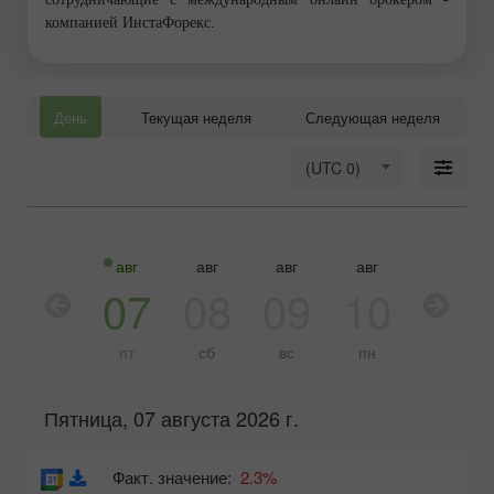
компанией ИнстаФорекс.
День
Текущая неделя
Следующая неделя
(UTC 0)
авг
авг
авг
авг
авг
авг
06
07
08
09
10
11
чт
пт
сб
вс
пн
вт
Пятница, 07 августа 2026 г.
Факт. значение:
2.3%