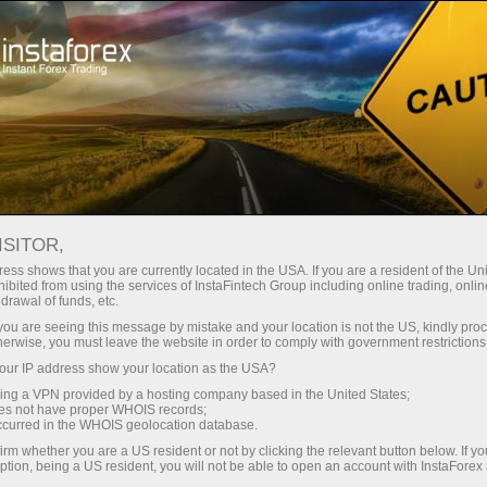
Трейдерам
Форекс аналитика
Форекс ТВ
Форекс-ТВ: календарь
ISITOR,
ess shows that you are currently located in the USA. If you are a resident of the Uni
Календарь трейдера на 28 марта: В
ibited from using the services of InstaFintech Group including online trading, online
drawal of funds, etc.
тарифной игре Трампа победителей не
k you are seeing this message by mistake and your location is not the US, kindly pro
будет? (ua)
herwise, you must leave the website in order to comply with government restrictions
ur IP address show your location as the USA?
sing a VPN provided by a hosting company based in the United States;
oes not have proper WHOIS records;
occurred in the WHOIS geolocation database.
ахунок
irm whether you are a US resident or not by clicking the relevant button below. If y
ption, being a US resident, you will not be able to open an account with InstaForex