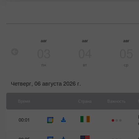
авг
авг
авг
03
04
05
пн
вт
ср
Четверг, 06 августа 2026 г.
Время
Страна
Важность
00:01