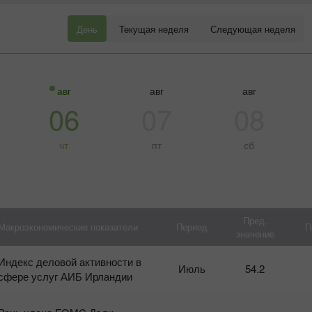
День
Текущая неделя
Следующая неделя
авг
авг
авг
06
07
08
чт
пт
сб
Пред.
Макроэкономические показатели
Период
П
значение
Бонус 30%
Щасливий депозит
Индекс деловой активности в
К
Июль
54.2
на
сфере услуг АИБ Ирландии
Т
Клубний бонус
г
п