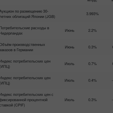
Аукцион по размещению 30-
3.993%
летних облигаций Японии (JGB)
Потребительские расходы в
Июнь
2.2%
Нидерландах
Объём производственных
Июнь
0.3%
заказов в Германии
Индекс потребительских цен
Июль
0.7%
(ИПЦ)
Индекс потребительских цен
Июль
0.4%
(ИПЦ)
Индекс потребительских цен с
фиксированной процентной
Июль
0.3%
ставкой (CPIF)