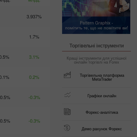
Календарь
трейдера на 6
3.937%
марта: Трамп
Pattern Graphix -
рискует
помітить те, що не помітите ви!
экономикой
1.7%
США – доллару
приготовиться?
Торгівельні інструменти
23:02 2025-03-04
UTC+3
0.5%
3.1%
Кращі інструменти для успішної
онлайн торгівлі на Forex
Календарь
трейдера
Торгівельна платформа
на 5
0.1%
0.2%
MetaTrader
марта:
Тарифное
безумие
Графіки онлайн
-0.5%
-0.3%
угрожает
не только
глобальной
Форекс-аналітика
экономике
-0.5%
-0.3%
12:28 2025-
03-04 UTC+3
Демо рахунок Форекс
Календарь