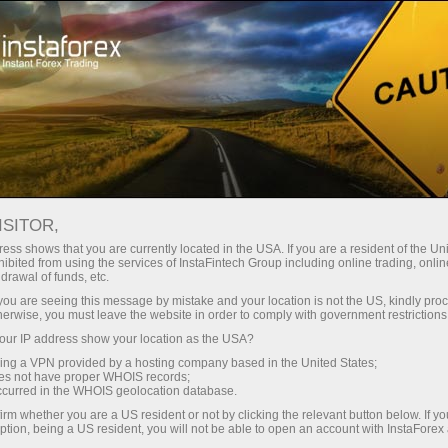
Швидке відкриття рахунку
Торгова платформа
очатківцям
Інвесторам
Партнерам
Промоа
: календарь
ISITOR,
ess shows that you are currently located in the USA. If you are a resident of the Uni
ифной игре
ibited from using the services of InstaFintech Group including online trading, online
 демо-рахунок
drawal of funds, etc.
k you are seeing this message by mistake and your location is not the US, kindly pro
herwise, you must leave the website in order to comply with government restrictions
ur IP address show your location as the USA?
sing a VPN provided by a hosting company based in the United States;
Календ
Календарь трейдера на 28 марта: В тарифной игре Трампа победителей не будет?
oes not have proper WHOIS records;
марта
occurred in the WHOIS geolocation database.
Трамп
irm whether you are a US resident or not by clicking the relevant button below. If y
будет?
ption, being a US resident, you will not be able to open an account with InstaForex
00:14 2