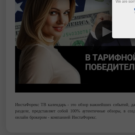
We are sorr
ИнстаФорекс ТВ календарь - это обзор важнейших событий, д
разделе, представляет собой 100% аутентичные обзоры, в с
онлайн брокером - компанией ИнстаФорекс.