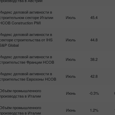
производства в Австрии
Индекс деловой активности в
строительном секторе Италии
Июль
45.4
HCOB Construction PMI
Индекс деловой активности в
секторе строительства от IHS
Июль
44.8
S&P Global
Индекс деловой активности в
Июль
38.2
строительстве Франции HCOB
Индекс деловой активности в
Июль
42.8
строительстве Еврозоны HCOB
Объём промышленного
Июнь
-0.3%
производства в Италии
Объём промышленного
Июнь
1.2%
производства в Италии