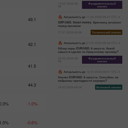
ФРС или
14:02 2026-08-
Фундаментальный
Белый
06
анализ
дом –
выбор для
Актуальність до
11:00 2026-08-07 UTC--4
49.1
доллара
GBP/USD. Smart money. Британец затаился
перед прыжком
очевиден?
17:07 2026-08-06
Технический анализ
12:49 2025-
02-21 UTC+3
Актуальність до
21:00 2026-08-06 UTC--4
42.1
Календарь
Обзор пары EUR/USD. 6 августа. Какой
трейдера на
смысл в сделке по Ормузскому проливу?
21 февраля:
03:42 2026-08-
Фундаментальный
Может ли
06
анализ
41.5
доллар
вести себя
Актуальність до
12:00 2026-08-07 UTC--4
поскромнее?
Анализ EUR/USD. 6 августа. Способны ли
пэйроллы преподнести сюрприз?
А Трамп?
44.3
18:42 2026-08-06
Волновой анализ
00:13 2025-02-
20 UTC+3
Календарь
0.3%
-1.0%
трейдера на
20 февраля:
Доллару уже
1.0%
-0.6%
пора
начинать