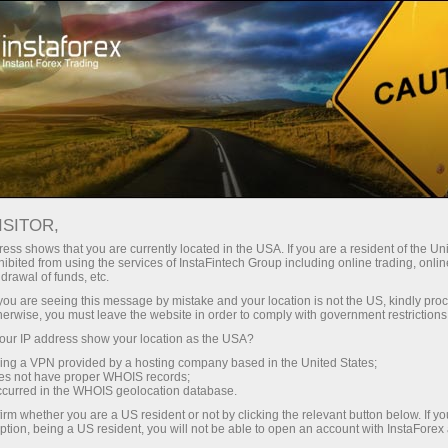
Трейдерам
Форекс аналитика
Форекс ТВ
Форекс-видео новости
ISITOR,
ess shows that you are currently located in the USA. If you are a resident of the Uni
ibited from using the services of InstaFintech Group including online trading, online
drawal of funds, etc.
k you are seeing this message by mistake and your location is not the US, kindly pro
herwise, you must leave the website in order to comply with government restrictions
ur IP address show your location as the USA?
ахунок
sing a VPN provided by a hosting company based in the United States;
oes not have proper WHOIS records;
occurred in the WHOIS geolocation database.
унок
irm whether you are a US resident or not by clicking the relevant button below. If y
ption, being a US resident, you will not be able to open an account with InstaForex