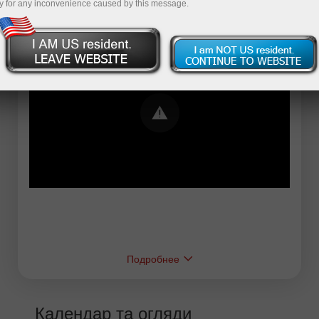
y for any inconvenience caused by this message.
Error loading YouTube: Video could not be
played
Подробнее
Календар та огляди