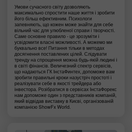
Умови сучасного світу дозволяють
максимально спростити наше життя і зробити
його більш ефективним. Психологи
запевняють, що кожен може знайти для себе
вільний час для улюбленої справи і творчості.
Саме основне правило - це зрозуміти і
усвідомити власні можливості. А можемо ми
буквально все! Питання тільки в методах
досягнення поставлених цілей. Слідувати
тренду на спрощення можна будь-якій людині і
в світі фінансів. Величезний спектр сервісів,
що надаються ГК ІнстаФинтех, допоможе вам
зробити правильні кроки назустріч простоті і
реалізувати себе в якості трейдера або
інвестора. Розібратися в сервісах ІнстаФорекс
нам допоможе один з представників компаній,
який відвідав виставку в Києві, організованій
компанією ShowFx World.