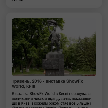
Травень, 2016 - виставка ShowFx
World, Київ
Виставка ShowFx World в Києві порадувала
величезним числом відвідувачів, показавши,
що в Києві з кожним роком стає все більше і
більше форекстрейдерів. Якщо ви ще не з