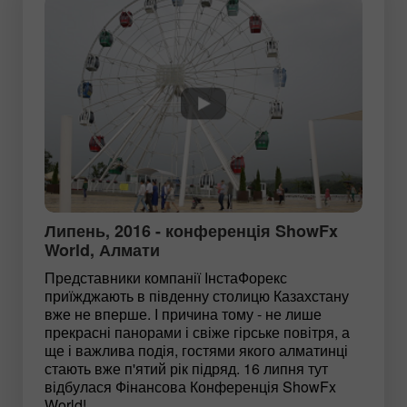
Липень, 2016 - конференція ShowFx
World, Алмати
Представники компанії ІнстаФорекс
приїжджають в південну столицю Казахстану
вже не вперше. І причина тому - не лише
прекрасні панорами і свіже гірське повітря, а
ще і важлива подія, гостями якого алматинці
стають вже п'ятий рік підряд. 16 липня тут
відбулася Фінансова Конференція ShowFx
World!