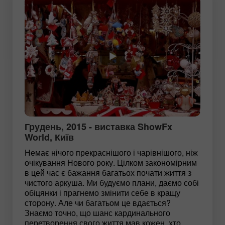
Грудень, 2015 - виставка ShowFx
World, Київ
Немає нічого прекраснішого і чарівнішого, ніж
очікування Нового року. Цілком закономірним
в цей час є бажання багатьох почати життя з
чистого аркуша. Ми будуємо плани, даємо собі
обіцянки і прагнемо змінити себе в кращу
сторону. Але чи багатьом це вдається?
Знаємо точно, що шанс кардинального
перетворення свого життя мав кожен, хто