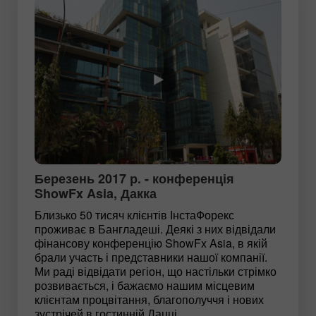
Березень 2017 р. - конференція
ShowFx Asia, Дакка
Близько 50 тисяч клієнтів ІнстаФорекс
проживає в Бангладеші. Деякі з них відвідали
фінансову конференцію ShowFx Asia, в якій
брали участь і представники нашої компанії.
Ми раді відвідати регіон, що настільки стрімко
розвивається, і бажаємо нашим місцевим
клієнтам процвітання, благополуччя і нових
зустрічей в гостинній Дацці.