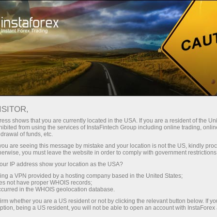
Трейдерам
Форекс аналітика
Форекс ТВ
ІнстаФорекс ТВ Події
ISITOR,
ess shows that you are currently located in the USA. If you are a resident of the Uni
ІнстаФорекс ТВ Події
ibited from using the services of InstaFintech Group including online trading, online
drawal of funds, etc.
k you are seeing this message by mistake and your location is not the US, kindly pro
События — это актуальные репортажи о
herwise, you must leave the website in order to comply with government restrictions
жизни за пределами торгового терминала.
ur IP address show your location as the USA?
sing a VPN provided by a hosting company based in the United States;
oes not have proper WHOIS records;
occurred in the WHOIS geolocation database.
irm whether you are a US resident or not by clicking the relevant button below. If y
ption, being a US resident, you will not be able to open an account with InstaForex
ахунок