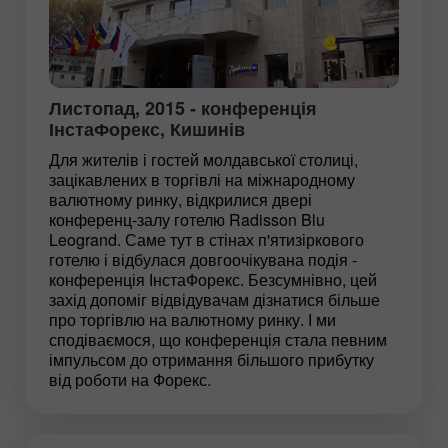
Листопад, 2015 - конференція
ІнстаФорекс, Кишинів
Для жителів і гостей молдавської столиці,
зацікавлених в торгівлі на міжнародному
валютному ринку, відкрилися двері
конференц-залу готелю Radisson Blu
Leogrand. Саме тут в стінах п'ятизіркового
готелю і відбулася довгоочікувана подія -
конференція ІнстаФорекс. Безсумнівно, цей
захід допоміг відвідувачам дізнатися більше
про торгівлю на валютному ринку. І ми
сподіваємося, що конференція стала певним
імпульсом до отримання більшого прибутку
від роботи на Форекс.