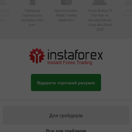
вніший
Найкраща
Most Innovative
Forex Broker Of
Best
в Азії
партнерська
Mobile Trading
The Year на
Techno
року
програма 2020
Application
виставці Money
року
Expo Abu Dhabi
2025
Відкрити торговий рахунок
Для трейдерів
Все для трейдерів