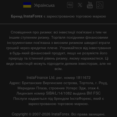
Українська
Бренд InstaForex
є зареєстрованою торговою маркою
Сповіщення про ризики: всі інвестиції пов'язані з тим чи
іншим ступенем ризику. Торгівля похідними фінансовими
інструментами пов'язана з високим ризиком швидкої втрати
грошей через кредитне плече. Утримайтеся від інвестування
в будь-який фінансовий продукт, якщо не розумієте його
природу та істинний рівень ризику, якому наражаєтеся. Ці
види інвестицій можуть підходити деяким інвесторам, але не
всім.
InstaFinance Ltd, рег. номер 1811672
Адрес: Британские Виргинские острова, Тортола, г. Роуд,
Меридиан Плаза, строение Уотерс Эдж, этаж 4.
Лицензия номер SIBA/L/14/1082 выдана BVI FSC
Послуги надаються під брендом ІнстаФорекс, який є
зареєстрованою торговою маркою.
Copyright © 2007-2026 InstaForex. Всі права захищені.