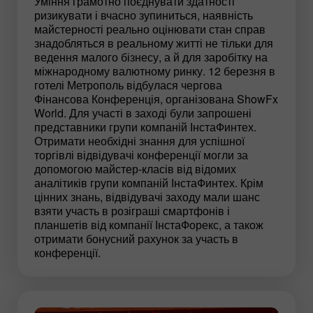
Уміння грамотно поєднувати здатності
ризикувати і вчасно зупиниться, наявність
майстерності реально оцінювати стан справ
знадобляться в реальному житті не тільки для
ведення малого бізнесу, а й для заробітку на
міжнародному валютному ринку. 12 березня в
готелі Метрополь відбулася чергова
Фінансова Конференція, організована ShowFx
World. Для участі в заході були запрошені
представники групи компаній ІнстаФинтех.
Отримати необхідні знання для успішної
торгівлі відвідувачі конференції могли за
допомогою майстер-класів від відомих
аналітиків групи компаній ІнстаФинтех. Крім
цінних знань, відвідувачі заходу мали шанс
взяти участь в розіграші смартфонів і
планшетів від компанії ІнстаФорекс, а також
отримати бонусний рахунок за участь в
конференції.