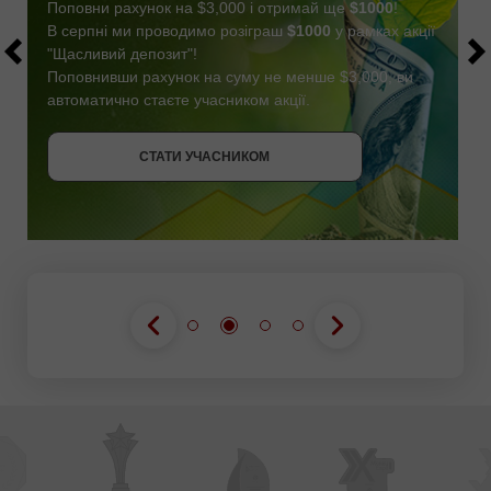
Поповни рахунок на $3,000 і отримай ще
$1000
!
В серпні ми проводимо розіграш
$1000
у рамках акції
"Щасливий депозит"!
Поповнивши рахунок на суму не менше $3,000, ви
автоматично стаєте учасником акції.
СТАТИ УЧАСНИКОМ
ОТРИМАТИ БОНУС
СТАТИ УЧАСНИКОМ
СТАТИ УЧАСНИКОМ