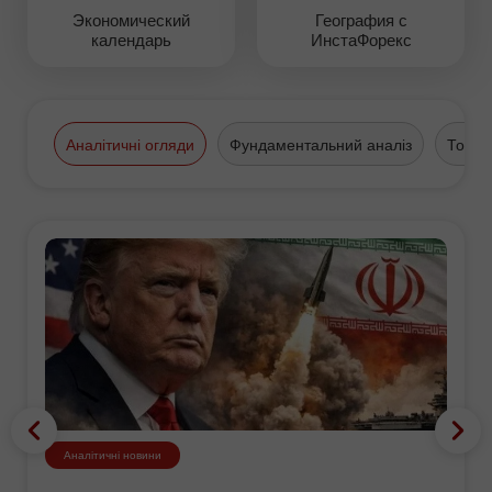
Экономический
География с
календарь
ИнстаФорекс
Аналітичні огляди
Фундаментальний аналіз
Торго
Аналітичні новини