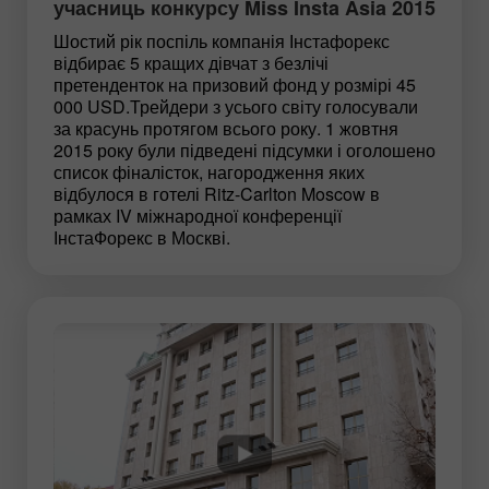
учасниць конкурсу Miss Insta Asia 2015
Шостий рік поспіль компанія Інстафорекс
відбирає 5 кращих дівчат з безлічі
претенденток на призовий фонд у розмірі 45
000 USD.Трейдери з усього світу голосували
за красунь протягом всього року. 1 жовтня
2015 року були підведені підсумки і оголошено
список фіналісток, нагородження яких
відбулося в готелі Ritz-Carlton Moscow в
рамках IV міжнародної конференції
ІнстаФорекс в Москві.